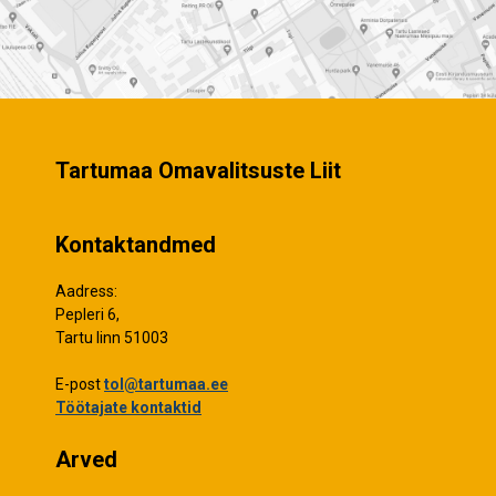
Tartumaa Omavalitsuste Liit
Kontaktandmed
Aadress:
Pepleri 6,
Tartu linn 51003
E-post
tol@tartumaa.ee
Töötajate kontaktid
Arved