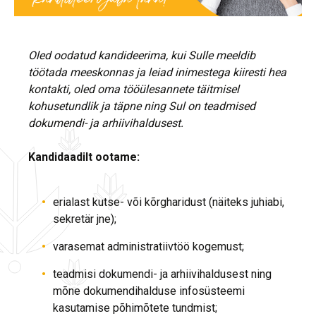
Oled oodatud kandideerima, kui Sulle meeldib
töötada meeskonnas ja leiad inimestega kiiresti hea
kontakti, oled oma tööülesannete täitmisel
kohusetundlik ja täpne ning Sul on teadmised
dokumendi- ja arhiivihaldusest.
Kandidaadilt ootame:
erialast kutse- või kõrgharidust (näiteks juhiabi,
sekretär jne);
varasemat administratiivtöö kogemust;
teadmisi dokumendi- ja arhiivihaldusest ning
mõne dokumendihalduse infosüsteemi
kasutamise põhimõtete tundmist;