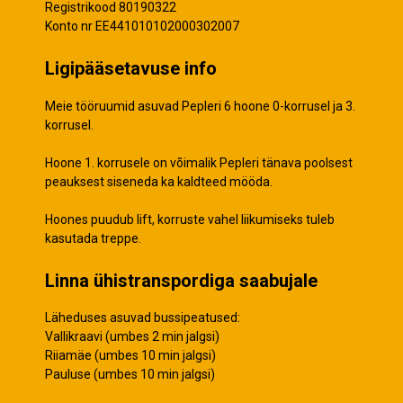
Registrikood 80190322
Konto nr EE441010102000302007
Ligipääsetavuse info
Meie tööruumid asuvad Pepleri 6 hoone 0-korrusel ja 3.
korrusel.
Hoone 1. korrusele on võimalik Pepleri tänava poolsest
peauksest siseneda ka kaldteed mööda.
Hoones puudub lift, korruste vahel liikumiseks tuleb
kasutada treppe.
Linna ühistranspordiga saabujale
Läheduses asuvad bussipeatused:
Vallikraavi (umbes 2 min jalgsi)
Riiamäe (umbes 10 min jalgsi)
Pauluse (umbes 10 min jalgsi)