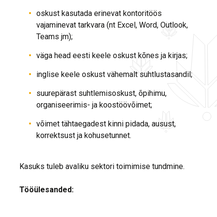
oskust kasutada erinevat kontoritöös
vajaminevat tarkvara (nt Excel, Word, Outlook,
Teams jm);
väga head eesti keele oskust kõnes ja kirjas;
inglise keele oskust vähemalt suhtlustasandil;
suurepärast suhtlemisoskust, õpihimu,
organiseerimis- ja koostöövõimet;
võimet tähtaegadest kinni pidada, ausust,
korrektsust ja kohusetunnet.
Kasuks tuleb avaliku sektori toimimise tundmine.
Tööülesanded: