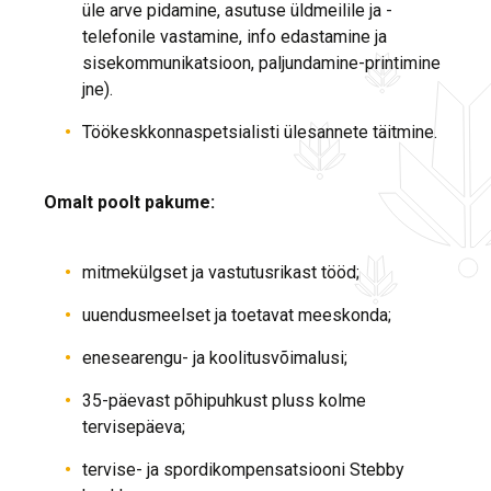
üle arve pidamine, asutuse üldmeilile ja -
telefonile vastamine, info edastamine ja
sisekommunikatsioon, paljundamine-printimine
jne).
Töökeskkonnaspetsialisti ülesannete täitmine.
Omalt poolt pakume:
mitmekülgset ja vastutusrikast tööd;
uuendusmeelset ja toetavat meeskonda;
enesearengu- ja koolitusvõimalusi;
35-päevast põhipuhkust pluss kolme
tervisepäeva;
tervise- ja spordikompensatsiooni Stebby