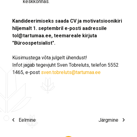
keskkonnas.
Kandideerimiseks saada CV ja motivatsioonikiri
hiljemalt 1. septembril e-posti aadressile
tol@tartumaa.ee, teemareale kirjuta
"Büroospetsialist".
Küsimustega võta julgelt ühendust!
Infot jagab tegevjuht Sven Tobreluts, telefon 5552
1465, e-post
sven.tobreluts@tartumaa.ee
Eelmine
Järgmine