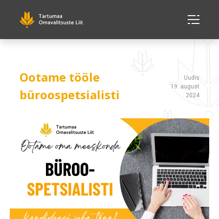
Ootame tööle
Uudis
19. august
büroospetsialisti
2024