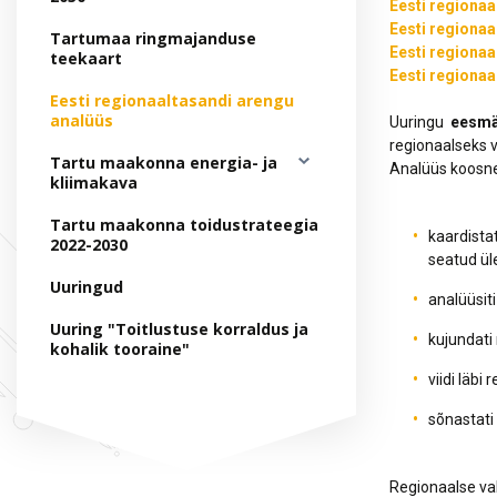
Hankekord
Eesti regionaa
Eesti regionaa
Tartumaa ringmajanduse
Fotogalerii
Eesti regionaa
teekaart
Sündmuste kalender
Eesti regionaa
Eesti regionaaltasandi arengu
analüüs
Uuringu
eesm
regionaalseks v
Tartu maakonna energia- ja
Analüüs koosne
kliimakava
Tartu maakonna toidustrateegia
kaardista
2022-2030
seatud ül
Uuringud
analüüsiti
Uuring "Toitlustuse korraldus ja
kujundati
kohalik tooraine"
viidi läb
sõnastati
Regionaalse val