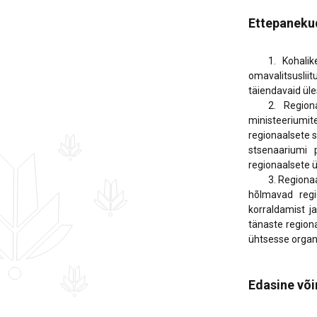
Ettepaneku
1. Kohalike o
omavalitsuslii
täiendavaid ül
2. Regionaal
ministeeriumit
regionaalsete s
stsenaariumi 
regionaalsete ü
3. Regionaalse
hõlmavad regi
korraldamist j
tänaste region
ühtsesse organi
Edasine võ