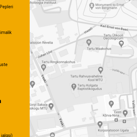
Pepleri
imalik
uste
a
jalgsi)