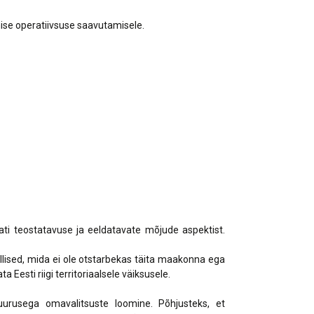
ise operatiivsuse saavutamisele.
ti teostatavuse ja eeldatavate mõjude aspektist.
llised, mida ei ole otstarbekas täita maakonna ega
 Eesti riigi territoriaalsele väiksusele.
urusega omavalitsuste loomine. Põhjusteks, et