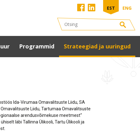
EST
ENG
tuur
Programmid
Strateegiad ja uuringud
uuriaken
Kohaliku omaalgatuse
Maakonna
programm (KOP)
arengustrateegia 2040
tumaa
alitsuste Liidu
Peipsiveere
Kultuuristrateegia 2025
anded
arenguprogramm
Tartumaa
uurivaldkonnas
maakonnaplaneering
koostöös Ida-Virumaa Omavalitsuste Liidu, SA
us
u- ja tantsupidu
2030+
 Omavalitsuste Liidu, Tartumaa Omavalitsuste
uuriasutused
Tartumaa
regionaalse arendusvõimekuse meetmest“
red
ringmajanduse teekaart
kultuurijuhid
selt läbi Tallinna Ülikooli, Tartu Ülikooli ja
netus
Eesti regionaaltasandi
st.
matukogud
arengu analüüs
ervise