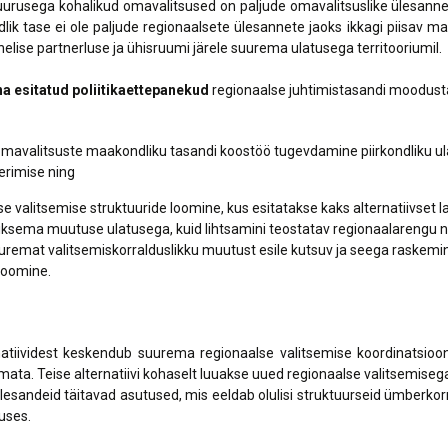
urusega kohalikud omavalitsused on paljude omavalitsuslike ülesannete
lik tase ei ole paljude regionaalsete ülesannete jaoks ikkagi piisav mas
elise partnerluse ja ühisruumi järele suurema ulatusega territooriumil.
a esitatud poliitikaettepanekud
regionaalse juhtimistasandi moodus
omavalitsuste maakondliku tasandi koostöö tugevdamine piirkondliku
erimise ning
se valitsemise struktuuride loomine, kus esitatakse kaks alternatiivset 
sema muutuse ulatusega, kuid lihtsamini teostatav regionaalareng
emat valitsemiskorralduslikku muutust esile kutsuv ja seega ras
loomine.
atiividest keskendub suurema regionaalse valitsemise koordinatsioo
ta. Teise alternatiivi kohaselt luuakse uued regionaalse valitsemiseg
lesandeid täitavad asutused, mis eeldab olulisi struktuurseid ümberko
uses.