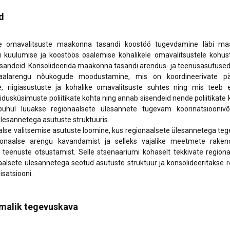
d
mavalitsuste maakonna tasandi koostöö tugevdamine läbi maako
tu kuulumise ja koostöös osalemise kohalikele omavalitsustele kohus
esandeid. Konsolideerida maakonna tasandi arendus- ja teenusasutused 
arengu nõukogude moodustamine, mis on koordineerivate päde
e, riigiasustuste ja kohalike omavalitsuste suhtes ning mis teeb et
idusküsimuste poliitikate kohta ning annab sisendeid nende poliitikate ku
puhul luuakse regionaalsete ülesannete tugevam koorinatsioonivõ
lesannetega asutuste struktuuris.
 valitsemise asutuste loomine, kus regionaalsete ülesannetega tegel
onaalse arengu kavandamist ja selleks vajalike meetmete rake
a teenuste otsustamist. Selle stsenaariumi kohaselt tekkivate regio
aalsete ülesannetega seotud asutuste struktuur ja konsolideeritakse 
satsiooni.
imalik tegevuskava