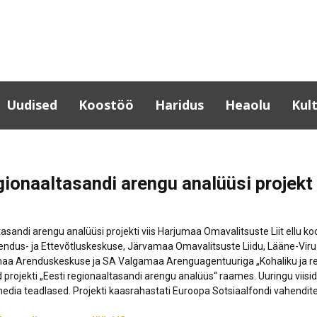
Uudised
Koostöö
Haridus
Heaolu
Kul
Lõuna-Eesti koostöö
Haridusinfo
Haridusasutuste
Kult
tervisedendaja
Partnerid
Tartumaa
Tar
gionaaltasandi arengu analüüsi projekt
haridusasutused
Noortegarantii
Omav
Eesti-sisesed projektid
tugisüsteem
üles
Huvihariduse toetused
Erasmus+
kult
Haridusasutuste
Täiskasvanuharidus
Rahvusvahelised
tasandi arengu analüüsi projekti viis Harjumaa Omavalitsuste Liit ellu 
toitlustuskorrald
Laul
projektid
Aineühendused
dus- ja Ettevõtluskeskuse, Järvamaa Omavalitsuste Liidu, Lääne-Viru
Lõuna-Eesti
Kult
maa Arenduskeskuse ja SA Valgamaa Arenguagentuuriga „Kohaliku ja 
Võrtsjärve-Emajõe-
Projektid, uuringud
ettevõtlikud noo
KOV 
rojekti „Eesti regionaaltasandi arengu analüüs“ raames. Uuringu viisid ühi
Peipsi võrgustiku ja
Rahvatervis ja en
dia teadlased. Projekti kaasrahastati Euroopa Sotsiaalfondi vahendite
veetee arendamine
Raa
Tartu maakonna t