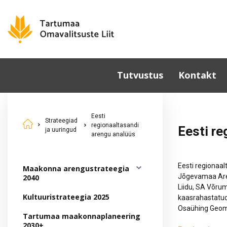
Tutvustus
Kontakt
Omavalitsused
Eesti
Põhikiri
Strateegiad
regionaaltasandi
Eesti re
ja uuringud
Üldkoosolek
arengu analüüs
Juhatus
Sümboolika
Eesti regionaal
Maakonna arengustrateegia
Jõgevamaa Aren
2040
Tunnustamine
Liidu, SA Võru
Kultuuristrateegia 2025
Komisjonid ja nõukogud
kaasrahastatud p
Osaühing Geome
Dokumendid
Tartumaa maakonnaplaneering
2030+