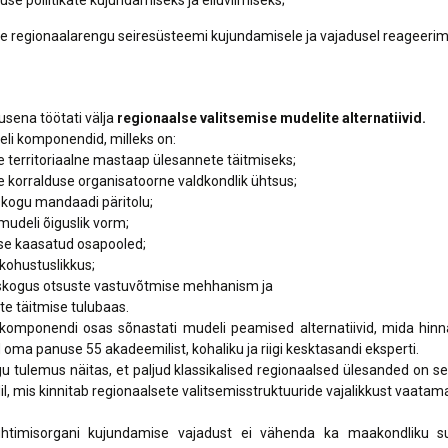
use poliitikate kujundamiseks ja elluviimiseks;
le regionaalarengu seiresüsteemi kujundamisele ja vajadusel reageerim
usena töötati välja
regionaalse valitsemise mudelite alternatiivid.
eli komponendid, milleks on:
erritoriaalne mastaap ülesannete täitmiseks;
orralduse organisatoorne valdkondlik ühtsus;
gu mandaadi päritolu;
deli õiguslik vorm;
 kaasatud osapooled;
hustuslikkus;
gus otsuste vastuvõtmise mehhanism ja
 täitmise tulubaas.
komponendi osas sõnastati mudeli peamised alternatiivid, mida hinna
 oma panuse 55 akadeemilist, kohaliku ja riigi kesktasandi eksperti.
 tulemus näitas, et paljud klassikalised regionaalsed ülesanded on se
il, mis kinnitab regionaalsete valitsemisstruktuuride vajalikkust vaatamata
uhtimisorgani kujundamise vajadust ei vähenda ka maakondliku su