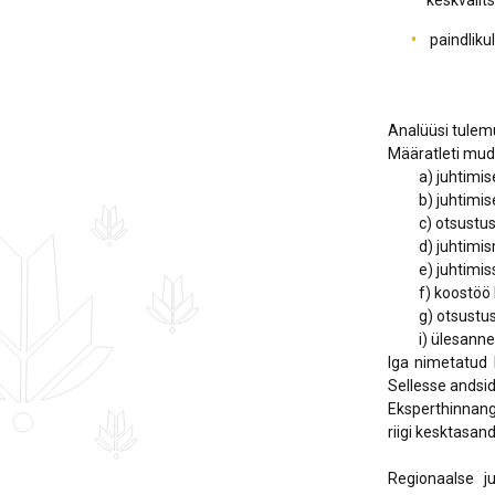
keskvalits
paindliku
Analüüsi tulem
Määratleti mud
a) juhtimise t
b) juhtimise k
c) otsustusko
d) juhtimismu
e) juhtimisse
f) koostöö ko
g) otsustusko
i) ülesannete
Iga nimetatud 
Sellesse andsid
Eksperthinnangu
riigi kesktasand
Regionaalse j