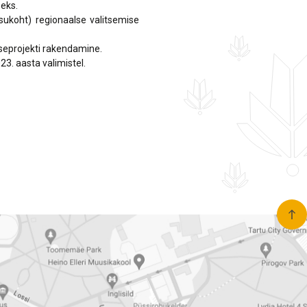
eks.
ühine seisukoht) regionaalse valitsemise
seprojekti rakendamine.
. aasta valimistel.