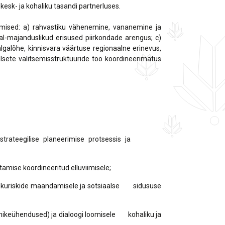
 kesk- ja kohaliku tasandi partnerluses.
rgmised: a) rahvastiku vähenemine, vananemine ja
l-majanduslikud erisused piirkondade arengus; c)
lgalõhe, kinnisvara väärtuse regionaalne erinevus,
alsete valitsemisstruktuuride töö koordineerimatus
iigi strateegilise planeerimise protsessis ja
tamise koordineeritud elluviimisele;
geolekuriskide maandamisele ja sotsiaalse sidususe
danikeühendused) ja dialoogi loomisele kohaliku ja