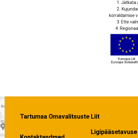
1. Jätkata ar
2. Kujundad
korraldamise va
3. Ette valmis
4. Regionaalse
Tartumaa Omavalitsuste Liit
Ligipääsetavuse 
Kontaktandmed