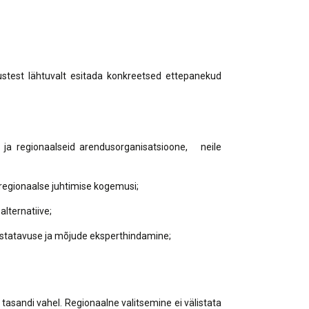
nerid
021
Tartu maakonna
umaa loomerada
energia- ja kliimakava
munud
Tartu maakonna
toidustrateegia 2022-
gusuunad
2030
emustest lähtuvalt esitada konkreetsed ettepanekud
Uuringud
Uuring "Toitlustuse
korraldus ja kohalik
tooraine"
kke ja regionaalseid arendusorganisatsioone, neile
e regionaalse juhtimise kogemusi;
alternatiive;
eostatavuse ja mõjude eksperthindamine;
 tasandi vahel. Regionaalne valitsemine ei välistata