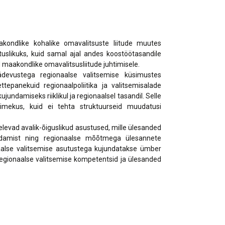
ndlike kohalike omavalitsuste liitude muutes
tuslikuks, kuid samal ajal andes koostöötasandile
maakondlike omavalitsusliitude juhtimisele.
vustega regionaalse valitsemise küsimustes
tepanekuid regionaalpoliitika ja valitsemisalade
jundamiseks riiklikul ja regionaalsel tasandil. Selle
imekus, kuid ei tehta struktuurseid muudatusi
evad avalik-õiguslikud asustused, mille ülesanded
ndamist ning regionaalse mõõtmega ülesannete
naalse valitsemise asutustega kujundatakse ümber
regionaalse valitsemise kompetentsid ja ülesanded