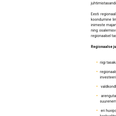
juhtimistasandi
Eesti regionaa
koondumine lin
inimeste majan
ning osalemisvõ
regionaalsel tas
Regionaalse ju
riigi tas
regionaa
investeer
valdkondl
arengutas
suurenem
eri huvip