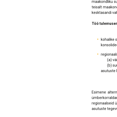
maakondliku su
teisalt maakond
kesktasandi vah
Töö tulemusen
kohalike 
konsolide
regionaal
(a) väik
(b) suur
asutuste 
Esimene altern
ümberkorraldama
regionaalseid ü
asutuste tegev