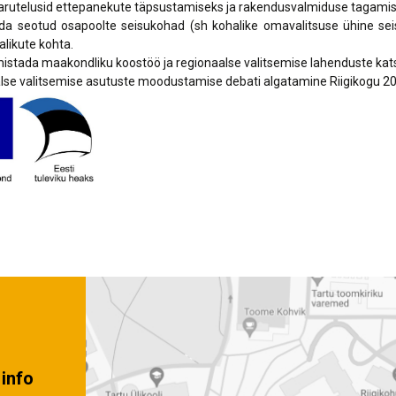
utelusid ettepanekute täpsustamiseks ja rakendusvalmiduse tagamis
a seotud osapoolte seisukohad (sh kohalike omavalitsuse 
likute kohta.
tada maakondliku koostöö ja regionaalse valitsemise lahenduste kat
 valitsemise asutuste moodustamise debati algatamine Riigikogu 2023
info