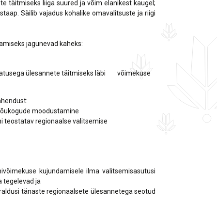
 täitmiseks liiga suured ja võim elanikest kaugel;
taap. Säilib vajadus kohalike omavalitsuste ja riigi
tamiseks jagunevad kaheks:
 ulatusega ülesannete täitmiseks läbi võimekuse
lahendust:
u nõukogude moodustamine
kemini teostatav regionaalse valitsemise
nivõimekuse kujundamisele ilma valitsemisasutusi
a tegelevad ja
rraldusi tänaste regionaalsete ülesannetega seotud