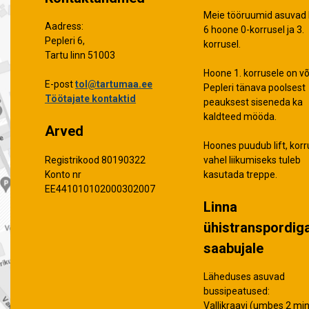
Meie tööruumid asuvad 
Aadress:
6 hoone 0-korrusel ja 3.
Pepleri 6,
korrusel.
Tartu linn 51003
Hoone 1. korrusele on võ
E-post
tol@tartumaa.ee
Pepleri tänava poolsest
Töötajate kontaktid
peauksest siseneda ka
kaldteed mööda.
Arved
Hoones puudub lift, korr
vahel liikumiseks tuleb
Registrikood 80190322
kasutada treppe.
Konto nr
EE441010102000302007
Linna
ühistranspordig
saabujale
Läheduses asuvad
bussipeatused:
Vallikraavi (umbes 2 min 