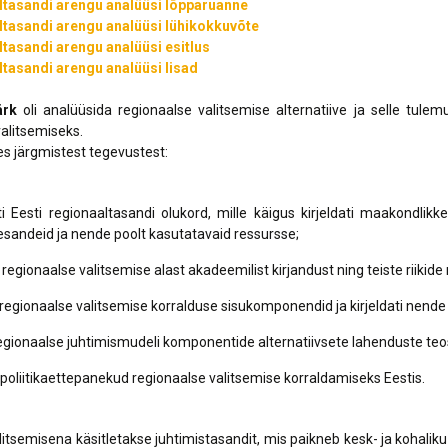
Lõppenud projektid
Part
ltasandi arengu analüüsi lõpparuanne
ja heaoluprofiil 2
ltasandi arengu analüüsi lühikokkuvõte
30 aastat Tartumaa
Tart
ltasandi arengu analüüsi esitlus
Omavalitsuste Liitu
Toi
ltasandi arengu analüüsi lisad
Aren
ärk
oli analüüsida regionaalse valitsemise alternatiive ja selle tul
alitsemiseks.
s järgmistest tegevustest:
ti Eesti regionaaltasandi olukord, mille käigus kirjeldati maakondli
esandeid ja nende poolt kasutatavaid ressursse;
 regionaalse valitsemise alast akadeemilist kirjandust ning teiste riikid
 regionaalse valitsemise korralduse sisukomponendid ja kirjeldati nende 
i regionaalse juhtimismudeli komponentide alternatiivsete lahenduste t
 poliitikaettepanekud regionaalse valitsemise korraldamiseks Eestis.
itsemisena käsitletakse juhtimistasandit, mis paikneb kesk- ja kohaliku