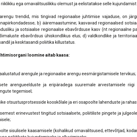
 riiklikku ega omavalitsuslikku olemust ja eelistatakse selle kujundamist
larengu trendid, mis tingivad regionaalse juhtimise vajaduse, on jä
napiirkondadesse; b) ääremaastumine; kasvavad regionaalsed sotsiaa
dusliku ja sotsiaalse regionaalse ebavõrdsuse kasv (nt regionaalne pa
imaluste ebavõrdsus ühiskondlikus elus; d) valdkondlike ja territoria
andil ja kesktasandi poliitika killustatus.
htimisorgani loomine aitab kaasa:
akaalustatud arengule ja regionaalse arengu eesmärgistamisele tervikus;
lsete arengueelduste ja eripäradega suuremale arvestamisele r
ingute tegemisel;
ike otsustusprotsesside kooskõlale ja eri osapoolte lahenduste ja rahas
emest erinevustest tingitud sotsiaalsete, poliitiliste pingete ja jul
isele;
oolte sisulisele kaasamisele (kohalikud omavalitsused, ettevõtjad, ko