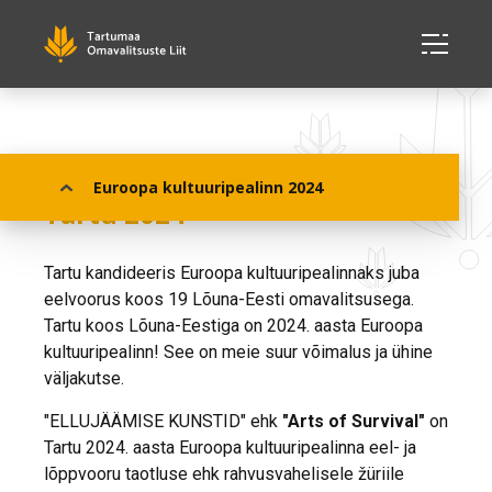
Euroopa kultuuripealinn
Euroopa kultuuripealinn 2024
Tartu 2024
Tartu kandideeris Euroopa kultuuripealinnaks juba
eelvoorus koos 19 Lõuna-Eesti omavalitsusega.
Tartu koos Lõuna-Eestiga on 2024. aasta Euroopa
kultuuripealinn! See on meie suur võimalus ja ühine
väljakutse.
"ELLUJÄÄMISE KUNSTID" ehk
"Arts of Survival"
on
Tartu 2024. aasta Euroopa kultuuripealinna eel- ja
lõppvooru taotluse ehk rahvusvahelisele žüriile