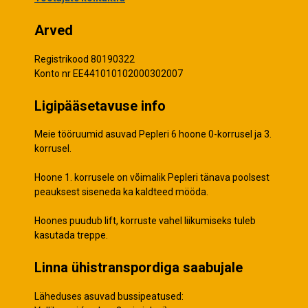
Arved
Registrikood 80190322
Konto nr EE441010102000302007
Ligipääsetavuse info
Meie tööruumid asuvad Pepleri 6 hoone 0-korrusel ja 3.
korrusel.
Hoone 1. korrusele on võimalik Pepleri tänava poolsest
peauksest siseneda ka kaldteed mööda.
Hoones puudub lift, korruste vahel liikumiseks tuleb
kasutada treppe.
Linna ühistranspordiga saabujale
Läheduses asuvad bussipeatused: