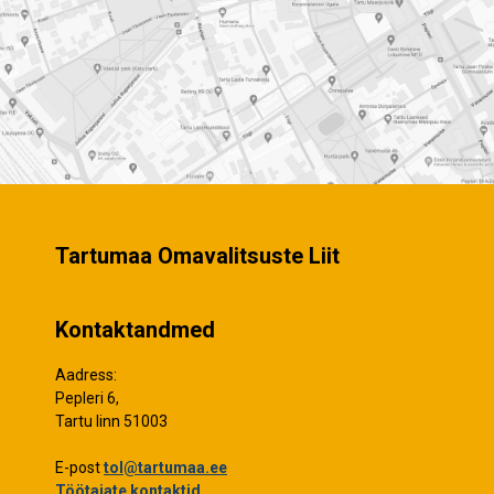
Tartumaa Omavalitsuste Liit
Kontaktandmed
Aadress:
Pepleri 6,
Tartu linn 51003
E-post
tol@tartumaa.ee
Töötajate kontaktid