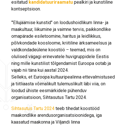
esitatud
kandidatuuriraamatu
pealkiri ja kunstiline
kontseptsioon.
"
Ellujäämise kunstid" on loodushoidlikum linna- ja
maakultuur, liikumine ja vaimne tervis, paikkondlike
omapärade esiletoomine, haritus ja leidlikkus,
põlvkondade koosloome, kriitiline ärksameelsus ja
valdkondadeülene koostöö – teemad, mis on
olulised vägagi erinevatele huvigruppidele Eestis
ning mille kunstilist tõlgendamist Euroopa ootab ja
vajab nii täna kui aastal 2024.
Selleks, et Euroopa kultuuripealinna ettevalmistused
ja tiitliaasta võimalikult tulemuslikult läbi viia, on
loodud ühiste eesmärkidele pühenduv
organisatsioon, Sihtasutus Tartu 2024.
Sihtasutus Tartu 2024
teeb tihedat koostööd
maakondlike arendusorganisatsioonidega, iga
kaasatud maakonna ja Viljandi linna