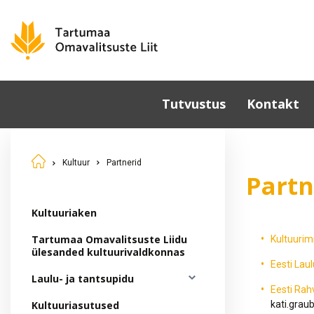
Tutvustus
Kontakt
Omavalitsused
Kultuur
Partnerid
Põhikiri
Partn
Üldkoosolek
Juhatus
Kultuuriaken
Sümboolika
Tartumaa Omavalitsuste Liidu
Kultuurim
Tunnustamine
ülesanded kultuurivaldkonnas
Eesti Lau
Komisjonid ja nõukogud
Laulu- ja tantsupidu
Eesti Rah
Dokumendid
Kultuuriasutused
kati.grau