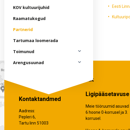
Hankekord
Eesti Linn
KOV kultuurijuhid
Fotogalerii
Kultuuripo
Raamatukogud
Sündmuste kalender
Partnerid
Tartumaa loomerada
Toimunud
Arengusuunad
Tartumaa Omavalitsuste Liit
Ligipääsetavuse 
Kontaktandmed
Meie tööruumid asuvad 
Aadress:
6 hoone 0-korrusel ja 3.
Pepleri 6,
korrusel.
Tartu linn 51003