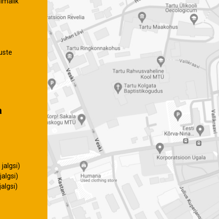
imalik
uste
a
jalgsi)
algsi)
algsi)