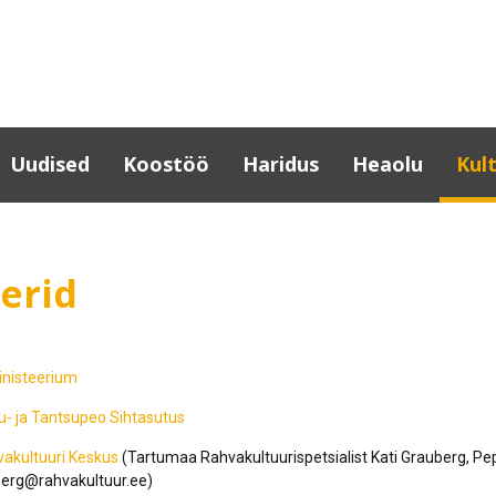
Uudised
Koostöö
Haridus
Heaolu
Kul
Lõuna-Eesti koostöö
Haridusinfo
Haridusasutuste
Kult
tervisedendaja
Partnerid
Tartumaa
Tar
erid
haridusasutused
Noortegarantii
Omav
Eesti-sisesed projektid
tugisüsteem
üles
Huvihariduse toetused
Erasmus+
kult
Haridusasutuste
Täiskasvanuharidus
Rahvusvahelised
toitlustuskorrald
Laul
inisteerium
projektid
Aineühendused
Lõuna-Eesti
Kult
lu- ja Tantsupeo Sihtasutus
Võrtsjärve-Emajõe-
Projektid, uuringud
ettevõtlikud noo
KOV 
Peipsi võrgustiku ja
Rahvatervis ja en
vakultuuri Keskus
(Tartumaa Rahvakultuurispetsialist Kati Grauberg, Peple
veetee arendamine
Raa
berg@rahvakultuur.ee)
Tartu maakonna t