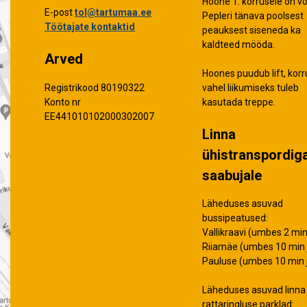
Hoone 1. korrusele on võ
E-post
tol@tartumaa.ee
Pepleri tänava poolsest
Töötajate kontaktid
peauksest siseneda ka
kaldteed mööda.
Arved
Hoones puudub lift, korr
vahel liikumiseks tuleb
Registrikood 80190322
kasutada treppe.
Konto nr
EE441010102000302007
Linna
ühistranspordig
saabujale
Läheduses asuvad
bussipeatused:
Vallikraavi (umbes 2 min 
Riiamäe (umbes 10 min j
Pauluse (umbes 10 min j
Läheduses asuvad linna
rattaringluse parklad: