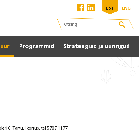
EST
ENG
tuur
Programmid
Strateegiad ja uuringud
uuriaken
Kohaliku omaalgatuse
Maakonna
programm (KOP)
arengustrateegia 2040
tumaa
alitsuste Liidu
Peipsiveere
Kultuuristrateegia 2025
anded
arenguprogramm
Tartumaa
uurivaldkonnas
maakonnaplaneering
us
u- ja tantsupidu
2030+
uuriasutused
Tartumaa
red
ringmajanduse teekaart
kultuurijuhid
netus
Eesti regionaaltasandi
ri 6, Tartu, I korrus, tel 5787 1177,
matukogud
arengu analüüs
ervise