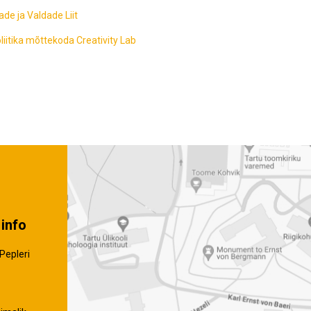
Lõppenud projektid
Part
ja heaoluprofiil 2
ade ja Valdade Liit
30 aastat Tartumaa
Tart
Omavalitsuste Liitu
liitika mõttekoda Creativity Lab
Toi
Aren
info
Pepleri