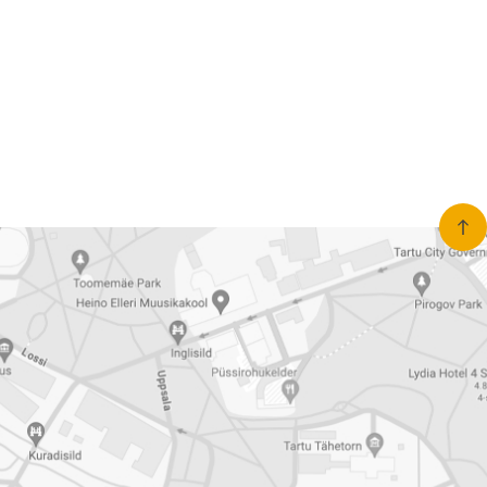
nerid
021
Tartu maakonna
umaa loomerada
energia- ja kliimakava
munud
Tartu maakonna
toidustrateegia 2022-
gusuunad
2030
Uuringud
Uuring "Toitlustuse
korraldus ja kohalik
tooraine"