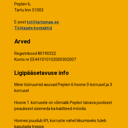
Pepleri 6,
Tartu linn 51003
E-post
tol@tartumaa.ee
Töötajate kontaktid
Arved
Registrikood 80190322
Konto nr EE441010102000302007
Ligipääsetavuse info
Meie tööruumid asuvad Pepleri 6 hoone 0-korrusel ja 3.
korrusel.
Hoone 1. korrusele on võimalik Pepleri tänava poolsest
peauksest siseneda ka kaldteed mööda.
Hoones puudub lift, korruste vahel liikumiseks tuleb
kasutada treppe.