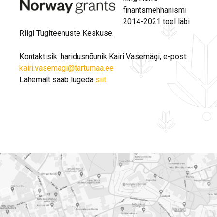
finantsmehhanismi
2014-2021 toel läbi
Riigi Tugiteenuste Keskuse.
Kontaktisik: haridusnõunik Kairi Vasemägi, e-post:
kairi.vasemagi@tartumaa.ee
Lähemalt saab lugeda
siit
.