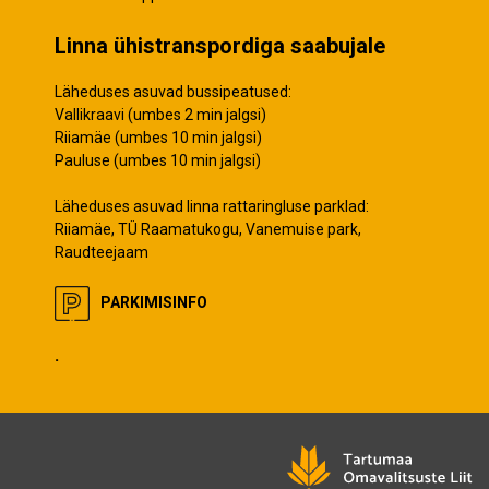
Linna ühistranspordiga saabujale
Läheduses asuvad bussipeatused:
Vallikraavi (umbes 2 min jalgsi)
Riiamäe (umbes 10 min jalgsi)
Pauluse (umbes 10 min jalgsi)
Läheduses asuvad linna rattaringluse parklad:
Riiamäe, TÜ Raamatukogu, Vanemuise park,
Raudteejaam
PARKIMISINFO
.