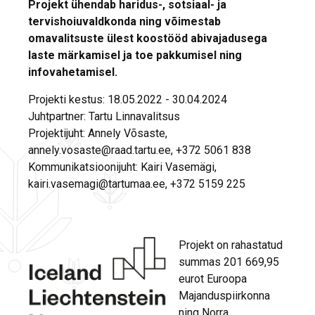
Projekt ühendab haridus-, sotsiaal- ja
tervishoiuvaldkonda ning võimestab
omavalitsuste ülest koostööd abivajadusega
laste märkamisel ja toe pakkumisel ning
infovahetamisel.
Projekti kestus: 18.05.2022 - 30.04.2024
Juhtpartner: Tartu Linnavalitsus
Projektijuht: Annely Võsaste,
annely.vosaste@raad.tartu.ee, +372 5061 838
Kommunikatsioonijuht: Kairi Vasemägi,
kairi.vasemagi@tartumaa.ee, +372 5159 225
Projekt on rahastatud
summas 201 669,95
eurot Euroopa
Majanduspiirkonna
ning Norra