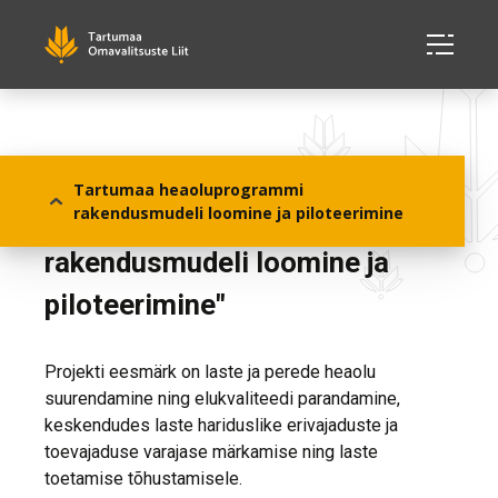
Projekt "Tartumaa
Tartumaa heaoluprogrammi
rakendusmudeli loomine ja piloteerimine
heaoluprogrammi (HOP)
rakendusmudeli loomine ja
piloteerimine"
Projekti eesmärk on laste ja perede heaolu
suurendamine ning elukvaliteedi parandamine,
keskendudes laste hariduslike erivajaduste ja
toevajaduse varajase märkamise ning laste
toetamise tõhustamisele.