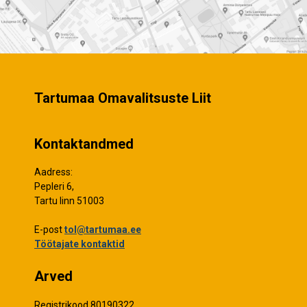
Tartumaa Omavalitsuste Liit
Kontaktandmed
Aadress:
Pepleri 6,
Tartu linn 51003
E-post
tol@tartumaa.ee
Töötajate kontaktid
Arved
Registrikood 80190322