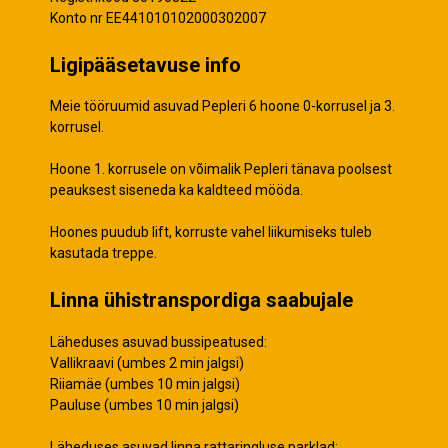
Konto nr EE441010102000302007
Ligipääsetavuse info
Meie tööruumid asuvad Pepleri 6 hoone 0-korrusel ja 3.
korrusel.
Hoone 1. korrusele on võimalik Pepleri tänava poolsest
peauksest siseneda ka kaldteed mööda.
Hoones puudub lift, korruste vahel liikumiseks tuleb
kasutada treppe.
Linna ühistranspordiga saabujale
Läheduses asuvad bussipeatused:
Vallikraavi (umbes 2 min jalgsi)
Riiamäe (umbes 10 min jalgsi)
Pauluse (umbes 10 min jalgsi)
Läheduses asuvad linna rattaringluse parklad: