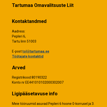
Tartumaa Omavalitsuste Liit
Kontaktandmed
Aadress:
Pepleri 6,
Tartu linn 51003
E-post
tol@tartumaa.ee
Töötajate kontaktid
Arved
Registrikood 80190322
Konto nr EE441010102000302007
Ligipääsetavuse info
Meie tööruumid asuvad Pepleri 6 hoone 0-korrusel ja 3.