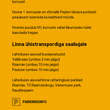
korrusel.
Hoone 1. korrusele on võimalik Pepleri tänava poolsest
peauksest siseneda ka kaldteed mööda.
Hoones puudub lift, korruste vahel liikumiseks tuleb
kasutada treppe.
Linna ühistranspordiga saabujale
Läheduses asuvad bussipeatused:
Vallikraavi (umbes 2 min jalgsi)
Riiamäe (umbes 10 min jalgsi)
Pauluse (umbes 10 min jalgsi)
Läheduses asuvad linna rattaringluse parklad:
Riiamäe, TÜ Raamatukogu, Vanemuise park,
Raudteejaam
PARKIMISINFO