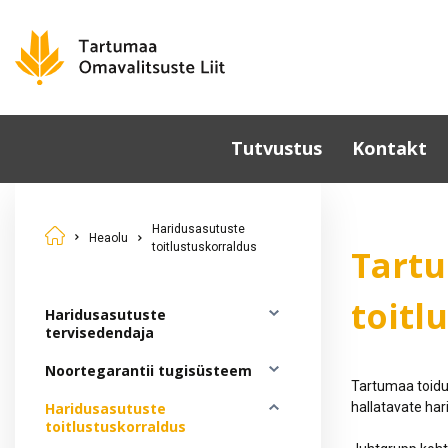
Tutvustus
Kontakt
Omavalitsused
Haridusasutuste
Põhikiri
Heaolu
toitlustuskorraldus
Tartu
Üldkoosolek
Juhatus
toitl
Haridusasutuste
Sümboolika
tervisedendaja
Tunnustamine
Noortegarantii tugisüsteem
Tartumaa toidu
Komisjonid ja nõukogud
Haridusasutuste
hallatavate har
Dokumendid
toitlustuskorraldus