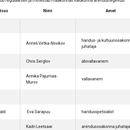
ub regulaarselt ja mõtestab maakonnas valdkonna arendustegevusi.
Lõppenud projektid
Part
ja heaoluprofiil 2
30 aastat Tartumaa
Tart
tsus
Nimi
Amet
Omavalitsuste Liitu
Toi
Aren
haridus- ja kultuuriosakon
Anneli Vetka-Novikov
juhataja
Chris Serglov
abivallavanem
Annika Pajumaa-
vallavanem
Murov
ald
Eva Sarapuu
haridusspetsialist
Kadri Leetsaar
arendusosakonna juhataj