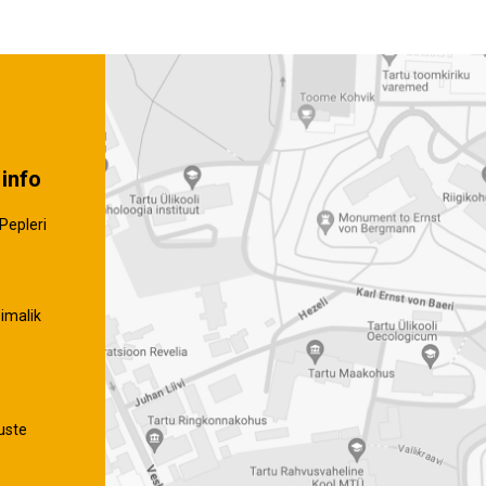
info
Pepleri
imalik
uste