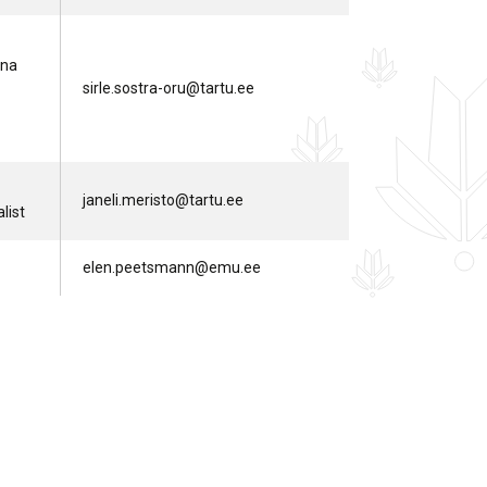
nna
sirle.sostra-oru@tartu.ee
janeli.meristo@tartu.ee
alist
elen.peetsmann@emu.ee