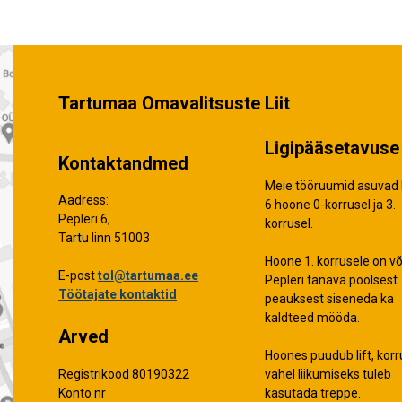
Tartumaa Omavalitsuste Liit
Ligipääsetavuse 
Kontaktandmed
Meie tööruumid asuvad 
Aadress:
6 hoone 0-korrusel ja 3.
Pepleri 6,
korrusel.
Tartu linn 51003
Hoone 1. korrusele on võ
E-post
tol@tartumaa.ee
Pepleri tänava poolsest
Töötajate kontaktid
peauksest siseneda ka
kaldteed mööda.
Arved
Hoones puudub lift, korr
vahel liikumiseks tuleb
Registrikood 80190322
kasutada treppe.
Konto nr