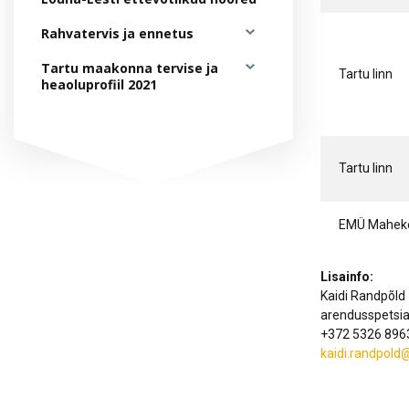
Rahvatervis ja ennetus
Tartu maakonna tervise ja
Tartu linn
heaoluprofiil 2021
Tartu linn
EMÜ Mahek
Lisainfo:
Kaidi Randpõld
arendusspetsial
+372 5326 896
kaidi.randpold