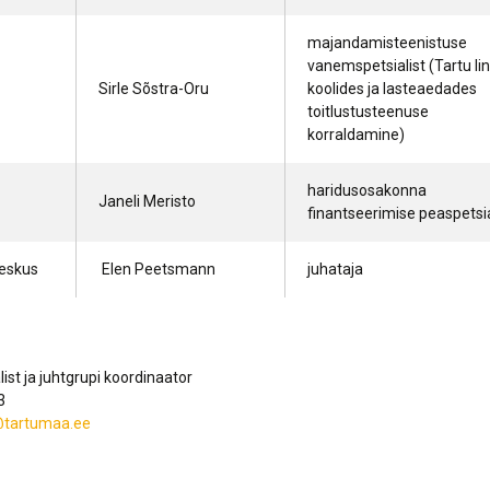
majandamisteenistuse
vanemspetsialist (Tartu li
Sirle Sõstra-Oru
koolides ja lasteaedades
toitlustusteenuse
korraldamine)
haridusosakonna
Janeli Meristo
finantseerimise peaspetsi
eskus
Elen Peetsmann
juhataja
ist ja juhtgrupi koordinaator
3
@tartumaa.ee