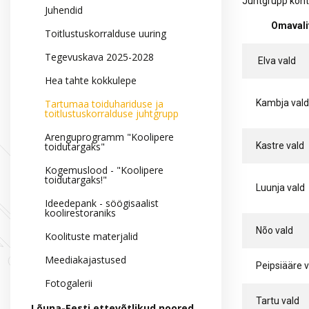
Juhtgrupp koht
Hankekord
Juhendid
Fotogalerii
Omavali
Toitlustuskorralduse uuring
Sündmuste kalender
Tegevuskava 2025-2028
Elva vald
Hea tahte kokkulepe
Tartumaa toiduhariduse ja
Kambja vald
toitlustuskorralduse juhtgrupp
Arenguprogramm "Koolipere
toidutargaks"
Kastre vald
Kogemuslood - "Koolipere
toidutargaks!"
Luunja vald
Ideedepank - söögisaalist
koolirestoraniks
Nõo vald
Koolituste materjalid
Meediakajastused
Peipsiääre v
Fotogalerii
Tartu vald
Lõuna-Eesti ettevõtlikud noored