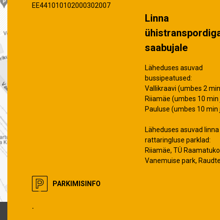
EE441010102000302007
Linna
ühistranspordig
saabujale
Läheduses asuvad
bussipeatused:
Vallikraavi (umbes 2 min 
Riiamäe (umbes 10 min j
Pauluse (umbes 10 min j
Läheduses asuvad linna
rattaringluse parklad:
Riiamäe, TÜ Raamatuko
Vanemuise park, Raudt
PARKIMISINFO
.