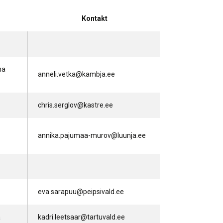
nerid
021
Tartu maakonna
umaa loomerada
energia- ja kliimakava
Kontakt
munud
Tartu maakonna
toidustrateegia 2022-
gusuunad
2030
na
Uuringud
anneli.vetka@kambja.ee
Uuring "Toitlustuse
korraldus ja kohalik
chris.serglov@kastre.ee
tooraine"
annika.pajumaa-murov@luunja.ee
eva.sarapuu@peipsivald.ee
a
kadri.leetsaar@tartuvald.ee