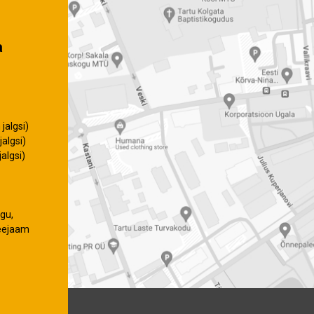
a
jalgsi)
algsi)
algsi)
gu,
eejaam