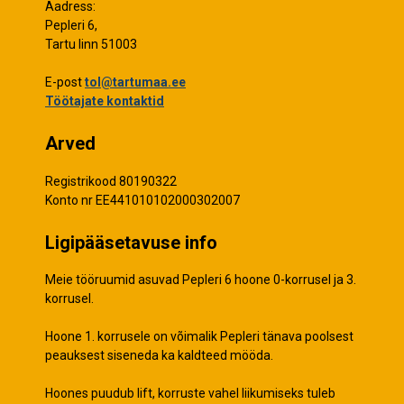
Aadress:
Pepleri 6,
Tartu linn 51003
E-post
tol@tartumaa.ee
Töötajate kontaktid
Arved
Registrikood 80190322
Konto nr EE441010102000302007
Ligipääsetavuse info
Meie tööruumid asuvad Pepleri 6 hoone 0-korrusel ja 3.
korrusel.
Hoone 1. korrusele on võimalik Pepleri tänava poolsest
peauksest siseneda ka kaldteed mööda.
Hoones puudub lift, korruste vahel liikumiseks tuleb