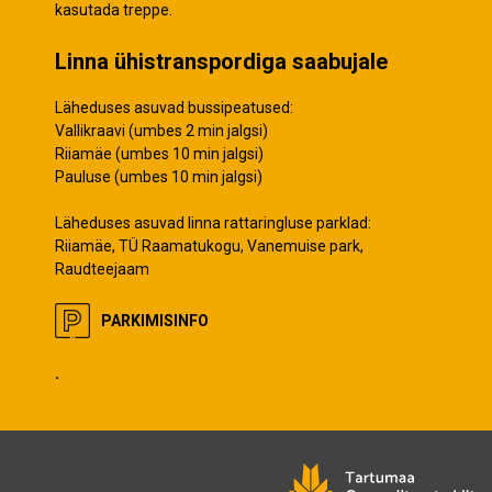
kasutada treppe.
Linna ühistranspordiga saabujale
Läheduses asuvad bussipeatused:
Vallikraavi (umbes 2 min jalgsi)
Riiamäe (umbes 10 min jalgsi)
Pauluse (umbes 10 min jalgsi)
Läheduses asuvad linna rattaringluse parklad:
Riiamäe, TÜ Raamatukogu, Vanemuise park,
Raudteejaam
PARKIMISINFO
.