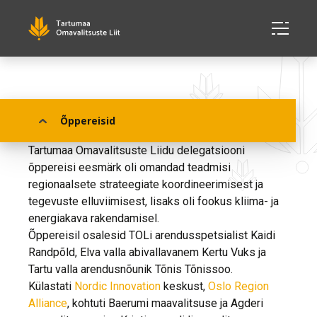
Norra 22.-26. mai 2022
Õppereisid
Tartumaa Omavalitsuste Liidu delegatsiooni
õppereisi eesmärk oli omandad teadmisi
regionaalsete strateegiate koordineerimisest ja
tegevuste elluviimisest, lisaks oli fookus kliima- ja
energiakava rakendamisel.
Õppereisil osalesid TOLi arendusspetsialist Kaidi
Randpõld, Elva valla abivallavanem Kertu Vuks ja
Tartu valla arendusnõunik Tõnis Tõnissoo.
Külastati
Nordic Innovation
keskust,
Oslo Region
Alliance
, kohtuti Baerumi maavalitsuse ja Agderi