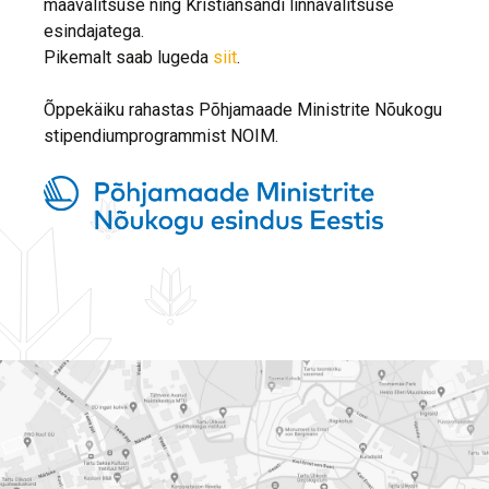
maavalitsuse ning Kristiansandi linnavalitsuse
esindajatega.
Pikemalt saab lugeda
siit
.
Õppekäiku rahastas Põhjamaade Ministrite Nõukogu
stipendiumprogrammist NOIM.