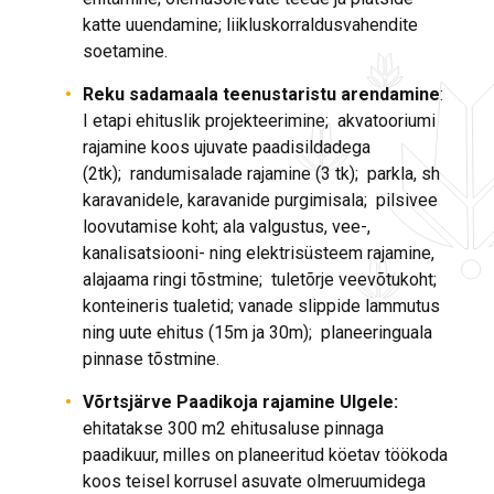
katte uuendamine; liikluskorraldusvahendite
soetamine.
Reku sadamaala teenustaristu arendamine
:
I etapi ehituslik projekteerimine; akvatooriumi
rajamine koos ujuvate paadisildadega
(2tk); randumisalade rajamine (3 tk); parkla, sh
karavanidele, karavanide purgimisala; pilsivee
loovutamise koht; ala valgustus, vee-,
kanalisatsiooni- ning elektrisüsteem rajamine,
alajaama ringi tõstmine; tuletõrje veevõtukoht;
konteineris tualetid; vanade slippide lammutus
ning uute ehitus (15m ja 30m); planeeringuala
pinnase tõstmine.
Võrtsjärve Paadikoja rajamine Ulgele:
ehitatakse 300 m2 ehitusaluse pinnaga
paadikuur, milles on planeeritud köetav töökoda
koos teisel korrusel asuvate olmeruumidega