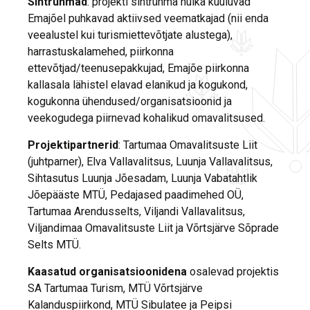
Sihtrühmad
: projekti sihtrühma hulka kuuluvad
Emajõel puhkavad aktiivsed veematkajad (nii enda
veealustel kui turismiettevõtjate alustega),
harrastuskalamehed, piirkonna
ettevõtjad/teenusepakkujad, Emajõe piirkonna
kallasala lähistel elavad elanikud ja kogukond,
kogukonna ühendused/organisatsioonid ja
veekogudega piirnevad kohalikud omavalitsused.
Projektipartnerid
: Tartumaa Omavalitsuste Liit
(juhtparner), Elva Vallavalitsus, Luunja Vallavalitsus,
Sihtasutus Luunja Jõesadam, Luunja Vabatahtlik
Jõepääste MTÜ, Pedajased paadimehed OÜ,
Tartumaa Arendusselts, Viljandi Vallavalitsus,
Viljandimaa Omavalitsuste Liit ja Võrtsjärve Sõprade
Selts MTÜ.
Kaasatud organisatsioonidena
osalevad projektis
SA Tartumaa Turism, MTÜ Võrtsjärve
Kalanduspiirkond, MTÜ Sibulatee ja Peipsi