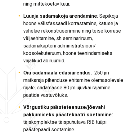
ning mitteköetav kuur.
Luunja sadamakoja arendamine
: Sepikoja
hoone välisfassaadi korrastamine, katuse ja
vahelae rekonstrueerimine ning teise korruse
väljaehitamine, sh seminariruum,
sadamakapteni administratsioon/
koosolekuteruum, hoone teenindamiseks
vajalikud abiruumid.
Oiu sadamaala edasiarendus:
250 jm
matkaraja pikenduse ehitamine olemasolevale
rajale; sadamasse 80 jm ujuvkai rajamine
paatide vastuvõtuks.
Võrgustiku päästeteenuse/jõevahi
pakkumiseks päästekaatri soetamine:
täiskomplektse täispuhutava RIB tüüpi
päästepaadi soetamine.