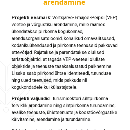
arendamine
Projekti eesmärk
: Võrtsjärve-Emajõe-Peipsi (VEP)
veetee ja võrgustiku arendamine, mille raames
ühendatakse piirkonna kogukonnad,
arendusorganisatsioonid, kohalikud omavalitsused,
kodanikuühendused ja piirkonna teenuseid pakkuvad
ettevõtjad. Rajatakse ja parendatakse olulised
taristuobjektid, et tagada VEP-veeteel oluliste
objektide ja teenuste tasakaalustatud paiknemine.
Lisaks saab piirkond ühtse identiteedi, turunduse
ning uued teenused, mida pakkuda nii
kogukondadele kui külastajatele.
Projekti väljundid
: turismisektori sihtpiirkonna
terviklik arendamine ning sihtpiirkonna turundamine;
avalike teenuste, ühisteenuste ja koostöövõrgustike
käivitamine, arendamine ja turundamine.