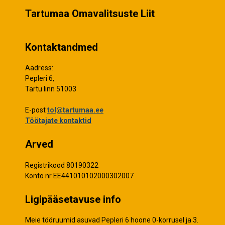
Tartumaa Omavalitsuste Liit
Kontaktandmed
Aadress:
Pepleri 6,
Tartu linn 51003
E-post
tol@tartumaa.ee
Töötajate kontaktid
Arved
Registrikood 80190322
Konto nr EE441010102000302007
Ligipääsetavuse info
Meie tööruumid asuvad Pepleri 6 hoone 0-korrusel ja 3.