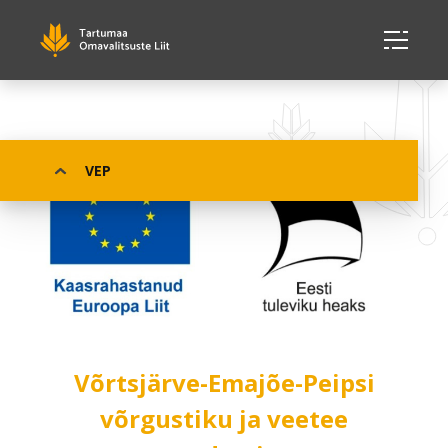
VEP
Võrtsjärve-Emajõe-Peipsi
võrgustiku ja veetee