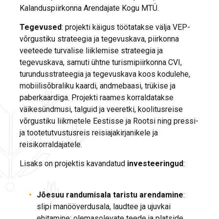
Kalanduspiirkonna Arendajate Kogu MTÜ.
Tegevused
: projekti käigus töötatakse välja VEP-
võrgustiku strateegia ja tegevuskava, piirkonna
veeteede turvalise liiklemise strateegia ja
tegevuskava, samuti ühtne turismipiirkonna CVI,
turundusstrateegia ja tegevuskava koos kodulehe,
mobiilisõbraliku kaardi, andmebaasi, trükise ja
paberkaardiga. Projekti raames korraldatakse
väikesündmusi, talguid ja veeretki, koolitusreise
võrgustiku liikmetele Eestisse ja Rootsi ning pressi-
ja tootetutvustusreis reisiajakirjanikele ja
reisikorraldajatele.
Lisaks on projektis kavandatud
investeeringud
:
Jõesuu randumisala taristu arendamine
:
slipi manööverdusala, laudtee ja ujuvkai
ehitamine; olemasolevate teede ja platside