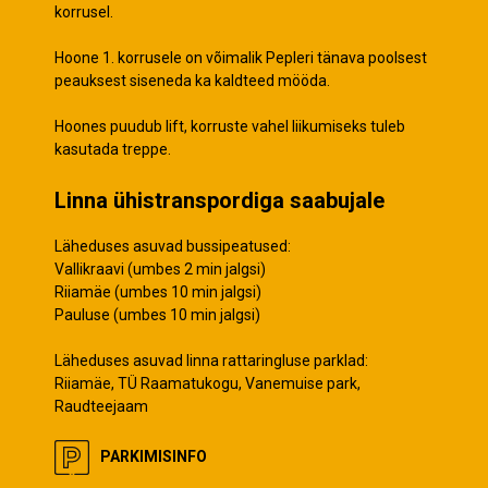
korrusel.
Hoone 1. korrusele on võimalik Pepleri tänava poolsest
peauksest siseneda ka kaldteed mööda.
Hoones puudub lift, korruste vahel liikumiseks tuleb
kasutada treppe.
Linna ühistranspordiga saabujale
Läheduses asuvad bussipeatused:
Vallikraavi (umbes 2 min jalgsi)
Riiamäe (umbes 10 min jalgsi)
Pauluse (umbes 10 min jalgsi)
Läheduses asuvad linna rattaringluse parklad:
Riiamäe, TÜ Raamatukogu, Vanemuise park,
Raudteejaam
PARKIMISINFO