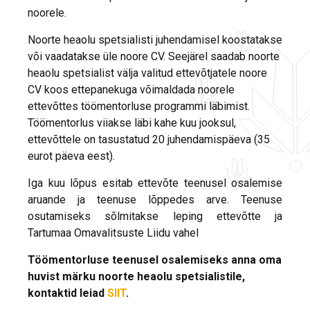
noorele.
Noorte heaolu spetsialisti juhendamisel koostatakse
või vaadatakse üle noore CV. Seejärel saadab noorte
heaolu spetsialist välja valitud ettevõtjatele noore
CV koos ettepanekuga võimaldada noorele
ettevõttes töömentorluse programmi läbimist.
Töömentorlus viiakse läbi kahe kuu jooksul,
ettevõttele on tasustatud 20 juhendamispäeva (35
eurot päeva eest).
Iga kuu lõpus esitab ettevõte teenusel osalemise
aruande ja teenuse lõppedes arve. Teenuse
osutamiseks sõlmitakse leping ettevõtte ja
Tartumaa Omavalitsuste Liidu vahel
Töömentorluse teenusel osalemiseks anna oma
huvist märku noorte heaolu spetsialistile,
kontaktid leiad
SIIT
.