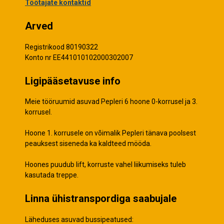
Töötajate kontaktid
Arved
Registrikood 80190322
Konto nr EE441010102000302007
Ligipääsetavuse info
Meie tööruumid asuvad Pepleri 6 hoone 0-korrusel ja 3.
korrusel.
Hoone 1. korrusele on võimalik Pepleri tänava poolsest
peauksest siseneda ka kaldteed mööda.
Hoones puudub lift, korruste vahel liikumiseks tuleb
kasutada treppe.
Linna ühistranspordiga saabujale
Läheduses asuvad bussipeatused: