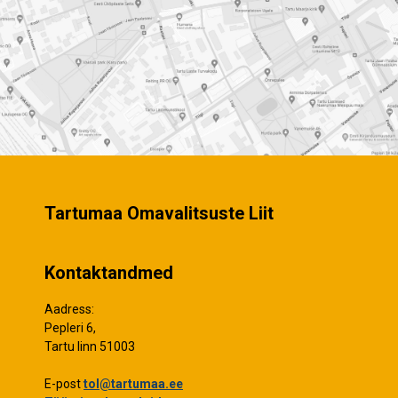
Tartumaa Omavalitsuste Liit
Kontaktandmed
Aadress:
Pepleri 6,
Tartu linn 51003
E-post
tol@tartumaa.ee