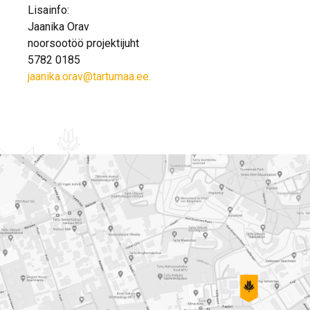
Lisainfo:
Jaanika Orav
noorsootöö projektijuht
5782 0185
jaanika.orav@tartumaa.ee.