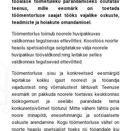
tööalase toimetuleku parandamiseks osutatav
teenus, mille eesmärk on toetada
töömentorluse saajat tööks vajalike oskuste,
teadmiste ja hoiakute omandamisel.
Töömentorlus toimub noorele huvipakkuvas
valdkonnas tegutsevas ettevõttes. Koostöös noorte
heaolu spetsialistiga selgitatakse välja noorele
huvipakkuv töövaldkond ning leitakse selles
valdkonnas tegutsevad ettevõtted.
Töömentorluse sisu ja konkreetsed eesmärgid
lepitakse kokku igast noorest ja tööandja
vajadustest ning võimalustest lähtuvalt. Teenuse
eesmärk on pakkuda noorele toetavas keskkonnas
töökogemust ja seeläbi parandada tema
konkurentsivõimet tööturul. Mitte vähem tähtis pole
noore minapildi, enesehinnangu ja sotsiaalsete
oskuste arendamine. Kogu töömentorluse vältel on
noorte heaolu spetsialist toeks nii tööandjale kui