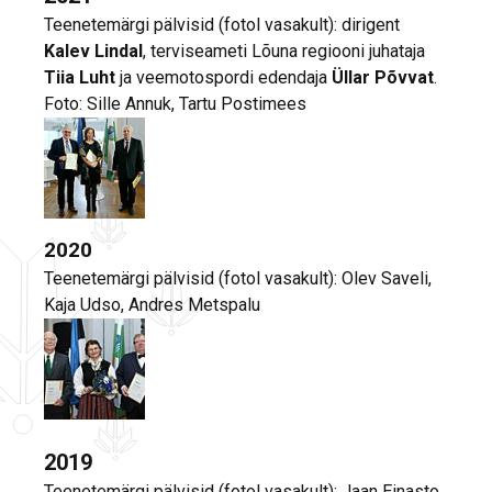
Teenetemärgi pälvisid (fotol vasakult): dirigent
Kalev Lindal
, terviseameti Lõuna regiooni juhataja
Tiia Luht
ja veemotospordi edendaja
Üllar Põvvat
.
Foto: Sille Annuk, Tartu Postimees
2020
Teenetemärgi pälvisid (fotol vasakult): Olev Saveli,
Kaja Udso, Andres Metspalu
2019
Teenetemärgi pälvisid (fotol vasakult): Jaan Einasto,