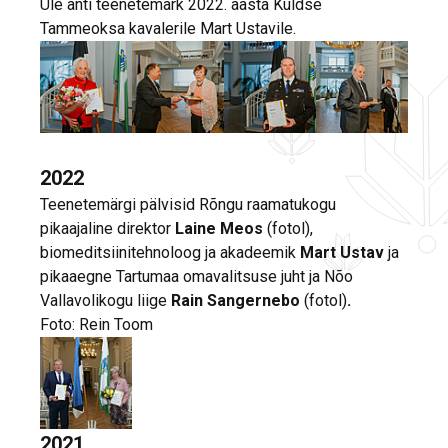
Üle anti teenetemärk 2022. aasta Kuldse
Tammeoksa kavalerile Mart Ustavile.
2022
Teenetemärgi pälvisid Rõngu raamatukogu
pikaajaline direktor
Laine Meos
(fotol),
biomeditsiinitehnoloog ja akadeemik
Mart Ustav
ja
pikaaegne Tartumaa omavalitsuse juht ja Nõo
Vallavolikogu liige
Rain Sangernebo
(fotol)
.
Foto: Rein Toom
2021