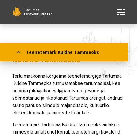
Teenetemärk Tartumaa
Teenetemärk Kuldne Tammeoks
Kuldne Tammeoks
Tartu maakonna kõrgeima teenetemärgiga Tartumaa
Kuldne Tammeoks tunnustatakse tartumaalasi, kes
on oma pikaajalise väljapaistva tegevusega
võimestanud ja rikastanud Tartumaa arengut, andnud
suure panuse siinsele majandusele, kultuurile,
elukeskkonnale ja inimeste heaolule.
Teenetemärk Tartumaa Kuldne Tammeoks antakse
inimesele ainult ühel korral, teenetemärgi kavalerid