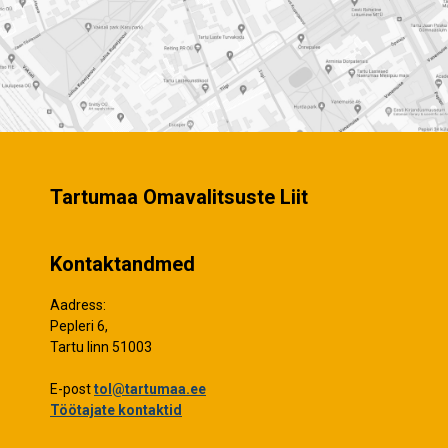
Tartumaa Omavalitsuste Liit
Kontaktandmed
Aadress:
Pepleri 6,
Tartu linn 51003
E-post
tol@tartumaa.ee
Töötajate kontaktid