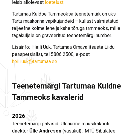
leiab allolevast
loetelust
.
Tartumaa Kuldse Tammeoksa teenetemärk on üks
Tartu maakonna vapikujundeid – kullast valmistatud
reljeefne kolme lehe ja kahe tõruga tammeoks, mille
tagaküljele on graveeritud teenetemärgi number.
Lisainfo: Heili Uuk, Tartumaa Omavalitsuste Liidu
peaspetsialist, tel 5886 2500, e-post
heili.uuk@tartumaa.ee
Teenetemärgi Tartumaa Kuldne
Tammeoks kavalerid
2026
Teenetemärgi pälvisid Ülenurme muusikakooli
direktor
Ülle Andreson
(vasakul)
, MTÜ Sibulatee