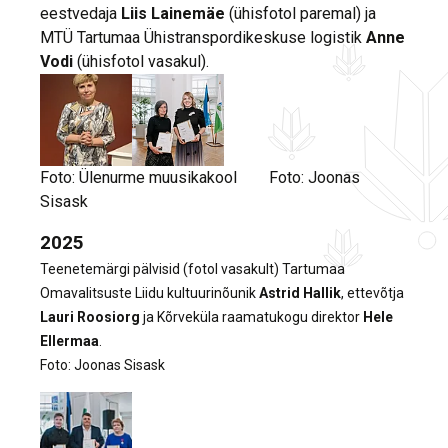
eestvedaja
Liis Lainemäe
(ühisfotol paremal) ja
MTÜ Tartumaa Ühistranspordikeskuse logistik
Anne
Vodi
(ühisfotol vasakul).
Foto: Ülenurme muusikakool Foto: Joonas
Sisask
2025
Teenetemärgi pälvisid (fotol vasakult)
Tartumaa
Omavalitsuste Liidu kultuurinõunik
Astrid Hallik
, ettevõtja
Lauri Roosiorg
ja
Kõrveküla raamatukogu direktor
Hele
Ellermaa
.
Foto: Joonas Sisask