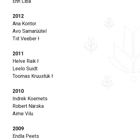
Enn Liba
2012
Ana Kontor
Avo Samarüütel
Tiit Veeber Ɨ
2011
Helve Raik Ɨ
Leelo Suidt
Toomas Kruustük Ɨ
2010
Indrek Koemets
Robert Närska
Aime Vilu
2009
Endla Peets