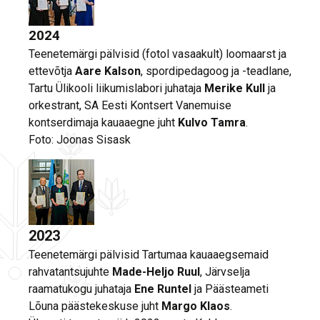
2024
Teenetemärgi pälvisid (fotol vasaakult) loomaarst ja
ettevõtja
Aare Kalson
, spordipedagoog ja -teadlane,
Tartu Ülikooli liikumislabori juhataja
Merike Kull
ja
orkestrant, SA Eesti Kontsert Vanemuise
kontserdimaja kauaaegne juht
Kulvo Tamra
.
Foto: Joonas Sisask
2023
Teenetemärgi pälvisid Tartumaa kauaaegsemaid
rahvatantsujuhte
Made-Heljo Ruul
, Järvselja
raamatukogu juhataja
Ene Runtel
ja Päästeameti
Lõuna päästekeskuse juht
Margo Klaos
.