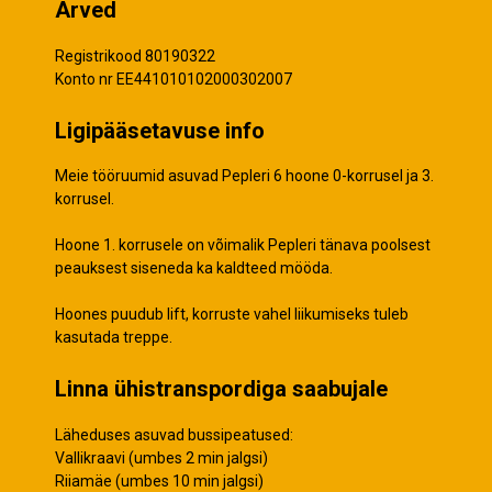
Arved
Registrikood 80190322
Konto nr EE441010102000302007
Ligipääsetavuse info
Meie tööruumid asuvad Pepleri 6 hoone 0-korrusel ja 3.
korrusel.
Hoone 1. korrusele on võimalik Pepleri tänava poolsest
peauksest siseneda ka kaldteed mööda.
Hoones puudub lift, korruste vahel liikumiseks tuleb
kasutada treppe.
Linna ühistranspordiga saabujale
Läheduses asuvad bussipeatused:
Vallikraavi (umbes 2 min jalgsi)
Riiamäe (umbes 10 min jalgsi)