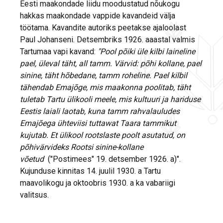
Eesti maakondade liidu moodustatud nõukogu
hakkas maakondade vappide kavandeid välja
töötama. Kavandite autoriks peetakse ajaloolast
Paul Johanseni. Detsembriks 1926. aaastal valmis
Tartumaa vapi kavand:
"Pool põiki üle kilbi laineline
pael, üleval täht, all tamm. Värvid: põhi kollane, pael
sinine, täht hõbedane, tamm roheline. Pael kilbil
tähendab Emajõge, mis maakonna poolitab, täht
tuletab Tartu ülikooli meele, mis kultuuri ja hariduse
Eestis laiali laotab, kuna tamm rahvalauludes
Emajõega ühteviisi tuttawat Taara tammikut
kujutab. Et ülikool rootslaste poolt asutatud, on
põhivärvideks Rootsi sinine-kollane
võetud
("Postimees" 19. detsember 1926. a)".
Kujunduse kinnitas 14. juulil 1930. a Tartu
maavolikogu ja oktoobris 1930. a ka vabariigi
valitsus.