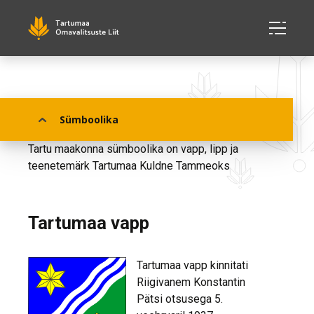
Tartu maakonna sümboolika
Sümboolika
Tartu maakonna sümboolika on vapp, lipp ja
teenetemärk Tartumaa Kuldne Tammeoks
Tartumaa vapp
Tartumaa vapp kinnitati
Riigivanem Konstantin
Pätsi otsusega 5.