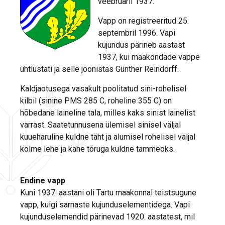
veebruaril 1937.
Vapp on registreeritud 25.
septembril 1996. Vapi
kujundus pärineb aastast
1937, kui maakondade vappe
ühtlustati ja selle joonistas Günther Reindorff.
Kaldjaotusega vasakult poolitatud sini-rohelisel
kilbil (sinine PMS 285 C, roheline 355 C) on
hõbedane laineline tala, milles kaks sinist lainelist
varrast. Saatetunnusena ülemisel sinisel väljal
kuueharuline kuldne täht ja alumisel rohelisel väljal
kolme lehe ja kahe tõruga kuldne tammeoks.
Endine vapp
Kuni 1937. aastani oli Tartu maakonnal teistsugune
vapp, kuigi sarnaste kujunduselementidega. Vapi
kujunduselemendid pärinevad 1920. aastatest, mil