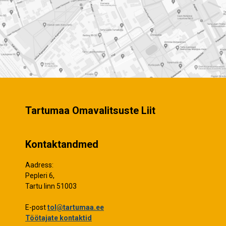
Tartumaa Omavalitsuste Liit
Kontaktandmed
Aadress:
Pepleri 6,
Tartu linn 51003
E-post
tol@tartumaa.ee
Töötajate kontaktid