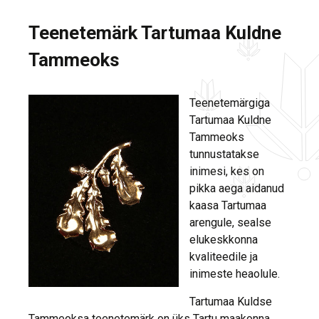
Teenetemärk Tartumaa Kuldne
Tammeoks
Teenetemärgiga
Tartumaa Kuldne
Tammeoks
tunnustatakse
inimesi, kes on
pikka aega aidanud
kaasa Tartumaa
arengule, sealse
elukeskkonna
kvaliteedile ja
inimeste heaolule.
Tartumaa Kuldse
Tammeoksa teenetemärk on üks Tartu maakonna