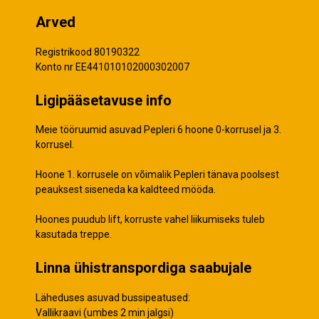
Arved
Registrikood 80190322
Konto nr EE441010102000302007
Ligipääsetavuse info
Meie tööruumid asuvad Pepleri 6 hoone 0-korrusel ja 3.
korrusel.
Hoone 1. korrusele on võimalik Pepleri tänava poolsest
peauksest siseneda ka kaldteed mööda.
Hoones puudub lift, korruste vahel liikumiseks tuleb
kasutada treppe.
Linna ühistranspordiga saabujale
Läheduses asuvad bussipeatused:
Vallikraavi (umbes 2 min jalgsi)