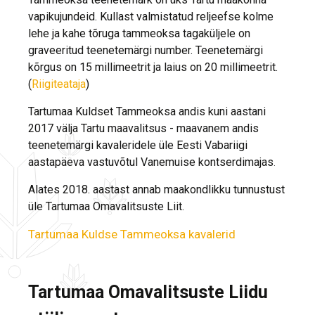
vapikujundeid. Kullast valmistatud reljeefse kolme
lehe ja kahe tõruga tammeoksa tagaküljele on
graveeritud teenetemärgi number. Teenetemärgi
kõrgus on 15 millimeetrit ja laius on 20 millimeetrit.
(
Riigiteataja
)
Tartumaa Kuldset Tammeoksa andis kuni aastani
2017 välja Tartu maavalitsus - maavanem andis
teenetemärgi kavaleridele üle Eesti Vabariigi
aastapäeva vastuvõtul Vanemuise kontserdimajas
.
Alates 2018. aastast annab maakondlikku tunnustust
üle Tartumaa Omavalitsuste Liit.
Tartumaa Kuldse Tammeoksa kavalerid
Tartumaa Omavalitsuste Liidu