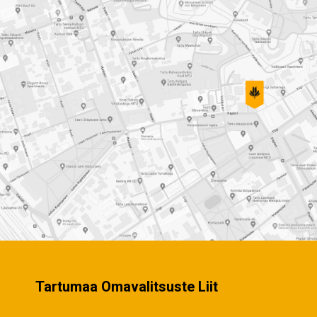
Tartumaa Omavalitsuste Liit