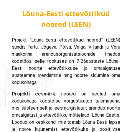
Lõuna-Eesti ettevõtlikud
noored (LEEN)
Projekt “Lõuna-Eesti ettevõtlikud noored” (LEEN)
sündis Tartu, Jõgeva, Põlva, Valga, Viljandi ja Võru
maakonna arendusorganisatsioonide tihedas
koostöös, selle fookuses on 7-26aastaste Lõuna-
Eesti noorte ettevõtlikkuse ja omaalgatuse
süsteemne arendamine ning noorte sidumine oma
kodukohaga.
Projekti eesmärk
: noored on seotud oma
kodukohaga koostöise võrgustikutöö tulemusena,
mis süsteemselt ja eesmärgistatult arendab noorte
omaalgatust ja ettevõtlikku mõttelaadi Lõuna-Eestis.
Loodud on keskkond, mis toetab Lõuna-Eesti lapse
ja noore kujunemist ettevõtlikuks ja positiivse