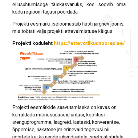
ellusuhtumisega täiskasvanuks, kes soovib oma
kodu regiooni tagasi pöörduda.
Projekti eesmärki iseloomustab hästi järgnev joonis,
mis töötati välja projekti ettevalmistuse käigus.
Projekti koduleht
https://ettevotlikudnoored.ee/
Projekti eesmärkide saavutamiseks on kavas on
korraldada mitmesuguseid üritusi, koolitusi,
arenguprogramme, laagreid, laatasid, konverentse,
õppereise, häkatone jm erinevaid tegevusi nii
noortele kui ka nende juhendajatele, spetsialistidele,