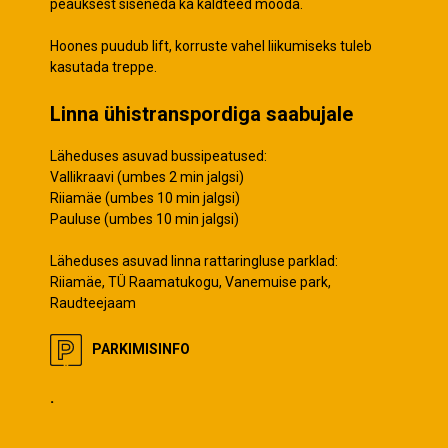
peauksest siseneda ka kaldteed mööda.
Hoones puudub lift, korruste vahel liikumiseks tuleb
kasutada treppe.
Linna ühistranspordiga saabujale
Läheduses asuvad bussipeatused:
Vallikraavi (umbes 2 min jalgsi)
Riiamäe (umbes 10 min jalgsi)
Pauluse (umbes 10 min jalgsi)
Läheduses asuvad linna rattaringluse parklad:
Riiamäe, TÜ Raamatukogu, Vanemuise park,
Raudteejaam
PARKIMISINFO
.