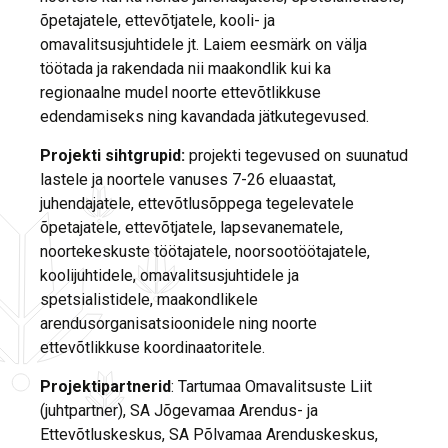
õpetajatele, ettevõtjatele, kooli- ja
omavalitsusjuhtidele jt. Laiem eesmärk on välja
töötada ja rakendada nii maakondlik kui ka
regionaalne mudel noorte ettevõtlikkuse
edendamiseks ning kavandada jätkutegevused.
Projekti sihtgrupid
:
projekti tegevused on suunatud
lastele ja noortele vanuses 7-26 eluaastat,
juhendajatele, ettevõtlusõppega tegelevatele
õpetajatele, ettevõtjatele, lapsevanematele,
noortekeskuste töötajatele, noorsootöötajatele,
koolijuhtidele, omavalitsusjuhtidele ja
spetsialistidele, maakondlikele
arendusorganisatsioonidele ning noorte
ettevõtlikkuse koordinaatoritele.
Projektipartnerid
: Tartumaa Omavalitsuste Liit
(juhtpartner), SA Jõgevamaa Arendus- ja
Ettevõtluskeskus, SA Põlvamaa Arenduskeskus,