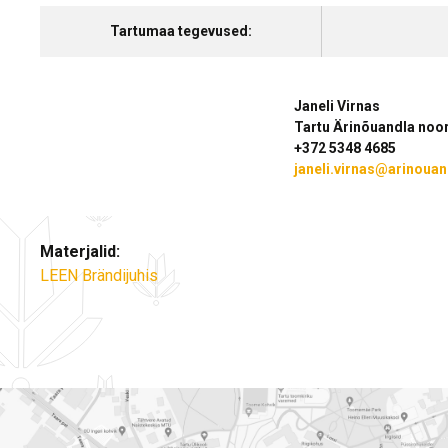
Tartumaa tegevused:
Janeli Virnas
Tartu Ärinõuandla noor
+372 5348 4685
janeli.virnas@arinouan
Materjalid:
LEEN Brändijuhis