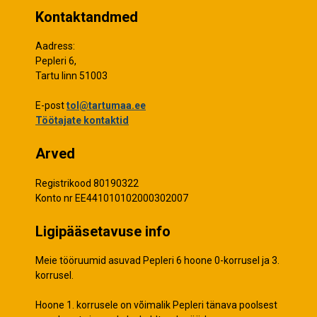
Kontaktandmed
Aadress:
Pepleri 6,
Tartu linn 51003
E-post
tol@tartumaa.ee
Töötajate kontaktid
Arved
Registrikood 80190322
Konto nr EE441010102000302007
Ligipääsetavuse info
Meie tööruumid asuvad Pepleri 6 hoone 0-korrusel ja 3.
korrusel.
Hoone 1. korrusele on võimalik Pepleri tänava poolsest