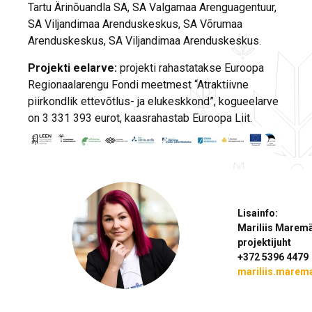
Tartu Ärinõuandla SA, SA Valgamaa Arenguagentuur,
SA Viljandimaa Arenduskeskus, SA Võrumaa
Arenduskeskus, SA Viljandimaa Arenduskeskus.
Projekti eelarve:
projekti rahastatakse Euroopa
Regionaalarengu Fondi meetmest “Atraktiivne
piirkondlik ettevõtlus- ja elukeskkond”, kogueelarve
on 3 331 393 eurot, kaasrahastab Euroopa Liit.
Lisainfo:
Mariliis Marem
projektijuht
+372 5396 4479
mariliis.marem