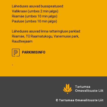
Läheduses asuvad bussipeatused:
Vallikraavi (umbes 2 min jalgsi)
Riiamäe (umbes 10 min jalgsi)
Pauluse (umbes 10 min jalgsi)
Läheduses asuvad linna rattaringluse parklad:
Riiamäe, TÜ Raamatukogu, Vanemuise park,
Raudteejaam
PARKIMISINFO
.
© Tartumaa Omavalitsuste Liit