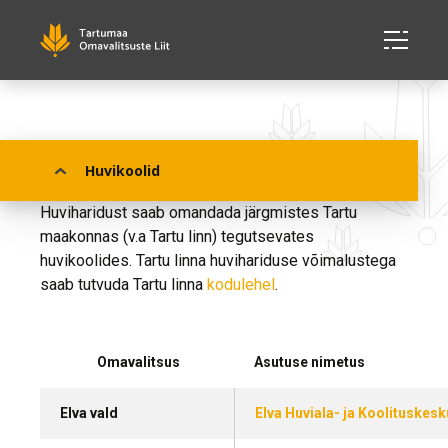
Huvikoolid Tartumaal
Huvikoolid
Huviharidust saab omandada järgmistes Tartu
maakonnas (v.a Tartu linn) tegutsevates
huvikoolides. Tartu linna huvihariduse võimalustega
saab tutvuda Tartu linna
kodulehel
.
Omavalitsus
Asutuse nimetus
Elva vald
Elva Huviala- ja Koolituskes