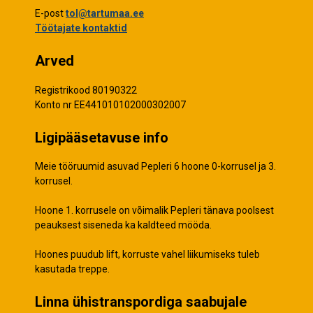
E-post
tol@tartumaa.ee
Töötajate kontaktid
Arved
Registrikood 80190322
Konto nr EE441010102000302007
Ligipääsetavuse info
Meie tööruumid asuvad Pepleri 6 hoone 0-korrusel ja 3.
korrusel.
Hoone 1. korrusele on võimalik Pepleri tänava poolsest
peauksest siseneda ka kaldteed mööda.
Hoones puudub lift, korruste vahel liikumiseks tuleb
kasutada treppe.
Linna ühistranspordiga saabujale