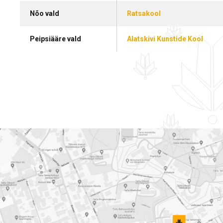
Nõo vald
Ratsakool
Peipsiääre vald
Alatskivi Kunstide Kool