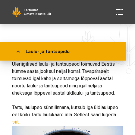
Laulu- ja tantsupidu
Laulu- ja tantsupidu
Üleriigilised laulu- ja tantsupeod toimuvad Eestis
kümne aasta jooksul neljal korral. Tavapäraselt
toimuvad igal kahe ja seitsmega lõppeval aastal
noorte laulu- ja tantsupeod ning igal nelja ja
üheksaga lõppeval aastal üldlaulu- ja tantsupeod.
Tartu, laulupeo sünnilinnana, kutsub iga üldlaulupeo
eel kõiki Tartu laulukaare alla. Sellest saad lugeda
siit.