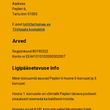
Aadress:
Pepleri 6,
Tartu linn 51003
E-post
tol@tartumaa.ee
Töötajate kontaktid
Arved
Registrikood 80190322
Konto nr EE441010102000302007
Ligipääsetavuse info
Meie tööruumid asuvad Pepleri 6 hoone 0-korrusel ja 3.
korrusel.
Hoone 1. korrusele on võimalik Pepleri tänava poolsest
peauksest siseneda ka kaldteed mööda.
Hoones puudub lift, korruste vahel liikumiseks tuleb