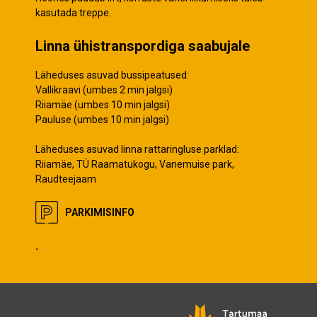
kasutada treppe.
Linna ühistranspordiga saabujale
Läheduses asuvad bussipeatused:
Vallikraavi (umbes 2 min jalgsi)
Riiamäe (umbes 10 min jalgsi)
Pauluse (umbes 10 min jalgsi)
Läheduses asuvad linna rattaringluse parklad:
Riiamäe, TÜ Raamatukogu, Vanemuise park,
Raudteejaam
PARKIMISINFO
.