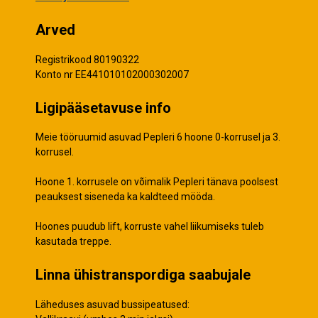
Arved
Registrikood 80190322
Konto nr EE441010102000302007
Ligipääsetavuse info
Meie tööruumid asuvad Pepleri 6 hoone 0-korrusel ja 3.
korrusel.
Hoone 1. korrusele on võimalik Pepleri tänava poolsest
peauksest siseneda ka kaldteed mööda.
Hoones puudub lift, korruste vahel liikumiseks tuleb
kasutada treppe.
Linna ühistranspordiga saabujale
Läheduses asuvad bussipeatused: