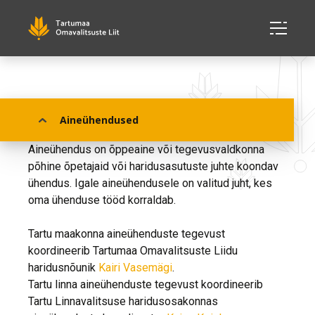
Aineühendused
Aineühendused
Aineühendus on õppeaine või tegevusvaldkonna
põhine õpetajaid või haridusasutuste juhte koondav
ühendus. Igale aineühendusele on valitud juht, kes
oma ühenduse tööd korraldab.
Tartu maakonna aineühenduste tegevust
koordineerib Tartumaa Omavalitsuste Liidu
haridusnõunik
Kairi Vasemägi
.
Tartu linna aineühenduste tegevust koordineerib
Tartu Linnavalitsuse haridusosakonnas