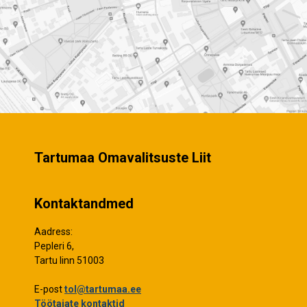
Tartumaa Omavalitsuste Liit
Kontaktandmed
Aadress:
Pepleri 6,
Tartu linn 51003
E-post
tol@tartumaa.ee
Töötajate kontaktid