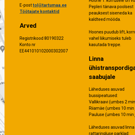
Hoone 1. korrusele on võ
E-post
tol@tartumaa.ee
Pepleri tänava poolsest
Töötajate kontaktid
peauksest siseneda ka
kaldteed mööda.
Arved
Hoones puudub lift, korr
vahel liikumiseks tuleb
Registrikood 80190322
kasutada treppe.
Konto nr
EE441010102000302007
Linna
ühistranspordig
saabujale
Läheduses asuvad
bussipeatused:
Vallikraavi (umbes 2 min 
Riiamäe (umbes 10 min j
Pauluse (umbes 10 min j
Läheduses asuvad linna
rattaringluse parklad: