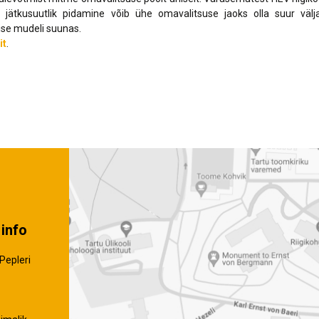
li jätkusuutlik pidamine võib ühe omavalitsuse jaoks olla suur vä
ise mudeli suunas.
it
.
info
Pepleri