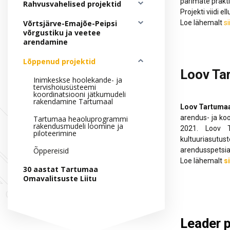
parimate prakti
Hankekord
Rahvusvahelised projektid
Projekti viidi 
Fotogalerii
Võrtsjärve-Emajõe-Peipsi
Loe lähemalt
si
võrgustiku ja veetee
Sündmuste kalender
arendamine
Lõppenud projektid
Loov Ta
Inimkeskse hoolekande- ja
tervishoiusüsteemi
koordinatsiooni jätkumudeli
rakendamine Tartumaal
Loov Tartuma
arendus- ja ko
Tartumaa heaoluprogrammi
rakendusmudeli loomine ja
2021. Loov T
piloteerimine
kultuuriasutu
Õppereisid
arendusspetsial
Loe lähemalt
si
30 aastat Tartumaa
Omavalitsuste Liitu
Leader 