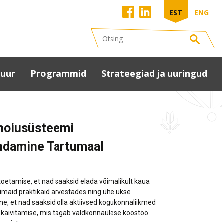
EST
ENG
tuur
Programmid
Strateegiad ja uuringud
uuriaken
Kohaliku omaalgatuse
Maakonna
programm (KOP)
arengustrateegia 2040
tumaa
shoiusüsteemi
alitsuste Liidu
Peipsiveere
Kultuuristrateegia 2025
anded
arenguprogramm
Tartumaa
endamine Tartumaal
uurivaldkonnas
maakonnaplaneering
us
u- ja tantsupidu
2030+
uuriasutused
Tartumaa
etamise, et nad saaksid elada võimalikult kaua
red
ringmajanduse teekaart
rimaid praktikaid arvestades ning ühe ukse
kultuurijuhid
 et nad saaksid olla aktiivsed kogukonnaliikmed
netus
Eesti regionaaltasandi
matukogud
u käivitamise, mis tagab valdkonnaülese koostöö
arengu analüüs
ervise