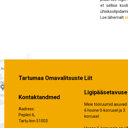
et sellise koo
ühiskoolipidam
Loe lähemalt
si
Tartumaa Omavalitsuste Liit
Ligipääsetavuse 
Kontaktandmed
Meie tööruumid asuvad 
Aadress:
6 hoone 0-korrusel ja 3.
Pepleri 6,
korrusel.
Tartu linn 51003