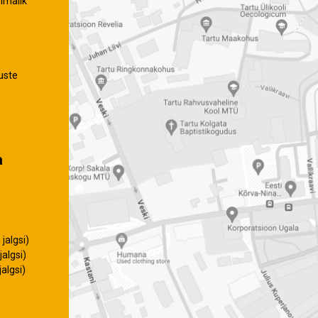
imalik
uste
a
jalgsi)
algsi)
algsi)