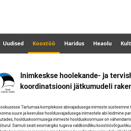
Uudised
Koostöö
Haridus
Heaolu
Kul
Lõuna-Eesti koostöö
Haridusinfo
Haridusasutuste
Kult
tervisedendaja
Partnerid
Tartumaa
Tar
Inimkeskse hoolekande- ja tervi
haridusasutused
Noortegarantii
Omav
Eesti-sisesed projektid
tugisüsteem
üles
Huvihariduse toetused
koordinatsiooni jätkumudeli rak
Erasmus+
kult
Haridusasutuste
Täiskasvanuharidus
Rahvusvahelised
toitlustuskorrald
Laul
projektid
Aineühendused
Lõuna-Eesti
Kult
 fookusesse Tartumaa kompleksse abivajadusega inimeste süsteemne to
Võrtsjärve-Emajõe-
Projektid, uuringud
ettevõtlikud noo
konna suure ja keerulise hooldusvajadusega inimestele abi leidmine pa
KOV 
Peipsi võrgustiku ja
utades, hoolduskoormusega inimeste hoolduskoormuse on vähendamine,
Rahvatervis ja en
veetee arendamine
Raa
ööturul. Samuti seati eesmärgiks tugeva valdkondliku koostöövõrgustik
Tartu maakonna t