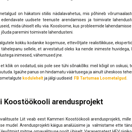
talgud on häkatoni stiilis nädalavahetus, mis põhineb võrumaalast
edendavate uudsete teenuste arendamises ja toimivate lahenduste
seid, mida ühiselt ellu viia. Koosloome, kus probleemide lahendamisse
b jõuda paremini toimivate lahendusteni.
gutele kokku kodanike kogemuse, ettevõtjate realistlikkuse, ekspertid
 tähelepanu sellele, et arvestatud oleks ka nende inimeste huvidega, ke
adustega inimesed, vähemused jne.
et kõik on oodatud, siis pole see tühi sõnakõlks: meil kõigil on oskusi, t
osutuda. Igaühe panus on hindamatu väärtusega ja ainult üheskoos tehe
oometalgute
kodulehelt
ja jälgi uudiseid
FB Tartumaa Loometalgud
.
 Koostöökooli arendusprojekt
litsuste Liit veab eest Kammeri Koostöökooli arendusprojekti, mille
ise mudel. Arendusprojekti käigus analüüsime ja valmistame ette tän
t ülevõtmist mitme omavalitsuse poolt ühiselt. Varasematest HEV riigi