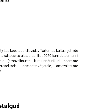
tamist.
nerid
021
Tartu maakonna
umaa loomerada
energia- ja kliimakava
munud
Tartu maakonna
toidustrateegia 2022-
gusuunad
2030
Uuringud
Uuring "Toitlustuse
korraldus ja kohalik
ity Lab koostöös elluviidav Tartumaa kultuurijuhtide
tooraine"
valitsustes alates aprillist 2020 kuni detsembrini
e (omavalitsuste kultuurinõunikud, peamiste
asektoris, loomeettevõtjatele, omavalitsuste
e.
etalgud