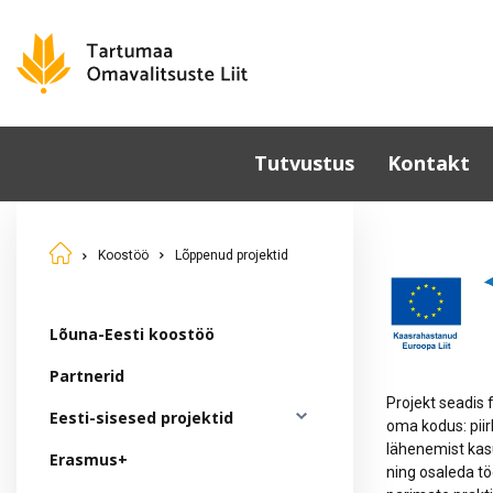
Tutvustus
Kontakt
Omavalitsused
Koostöö
Lõppenud projektid
Põhikiri
Üldkoosolek
Juhatus
Lõuna-Eesti koostöö
Sümboolika
Partnerid
Tunnustamine
Projekt seadis
Eesti-sisesed projektid
oma kodus: piir
Komisjonid ja nõukogud
lähenemist kas
Erasmus+
Dokumendid
ning osaleda t