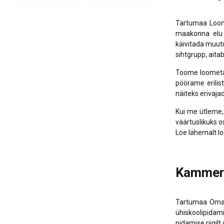
Tartumaa Loome
maakonna elu 
käivitada muutu
sihtgrupp, aita
Toome loometal
pöörame erilist
näiteks erivaj
Kui me ütleme, 
väärtuslikuks 
Loe lähemalt l
Kammeri
Tartumaa Omava
ühiskoolipidam
pidamise riigil