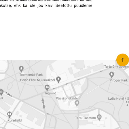
ljakutse, ehk ka üle jõu käiv. Seetõttu püüdleme