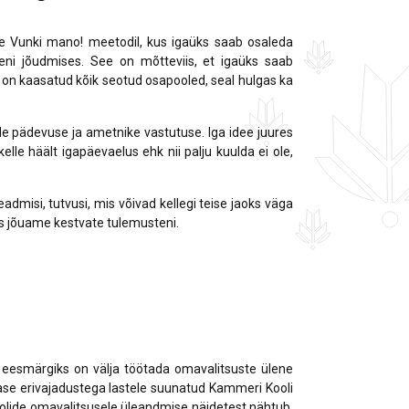
e Vunki mano! meetodil, kus igaüks saab osaleda
ni jõudmises. See on mõtteviis, et igaüks saab
 on kaasatud kõik seotud osapooled, seal hulgas ka
e pädevuse ja ametnike vastutuse. Iga idee juures
lle häält igapäevaelus ehk nii palju kuulda ei ole,
eadmisi, tutvusi, mis võivad kellegi teise jaoks väga
s jõuame kestvate tulemusteni.
 eesmärgiks on välja töötada omavalitsuste ülene
ase erivajadustega lastele suunatud Kammeri Kooli
koolide omavalitsusele üleandmise näidetest nähtub,