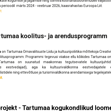
kate kogumise ja jagamise ning toimiva koordinatsioonimudeli väljatöö
Lõppenud projektid
Part
ja heaoluprofiil 2
ellu perioodil märts 2024 - veebruar 2026, kaasrahastas Euroopa Liit.
30 aastat Tartumaa
Tart
it.
Omavalitsuste Liitu
Toi
Aren
rtumaa koolitus- ja arendusprogramm
a
on Tartumaa Omavalitsuste Liidu ja kultuuripoliitika mõttekoja Creativ
olitusprogramm. Programmi tegevusi viiakse ellu kõikides Tartumaa oma
artumaa on suunatud maakonnas tegutsevatele kultuurijuhtidel
ste eestvedajad), aga ka kultuurivaldkonna eestvedajatele er
istidele ning ettevõtluse ja turismivaldkonna arendamisega tegelejatel
it
.
projekt - Tartumaa kogukondlikud loom