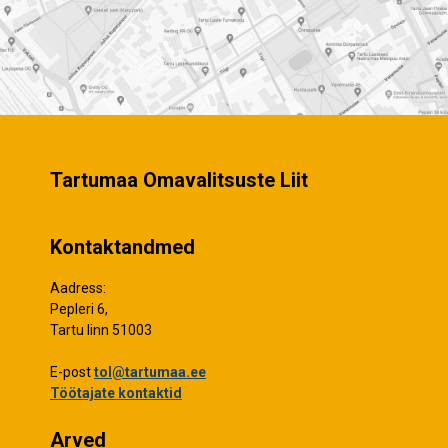
Tartumaa Omavalitsuste Liit
Kontaktandmed
Aadress:
Pepleri 6,
Tartu linn 51003
E-post
tol@tartumaa.ee
Töötajate kontaktid
Arved