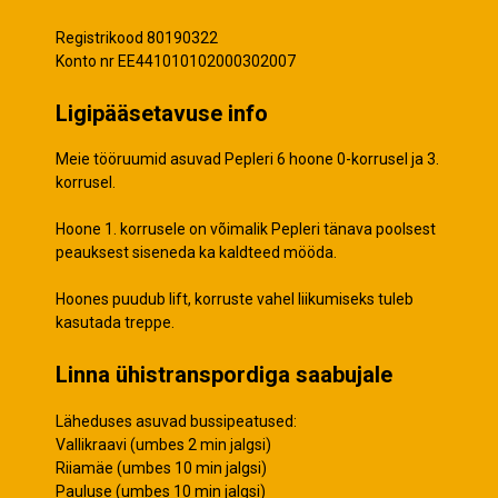
Registrikood 80190322
Konto nr EE441010102000302007
Ligipääsetavuse info
Meie tööruumid asuvad Pepleri 6 hoone 0-korrusel ja 3.
korrusel.
Hoone 1. korrusele on võimalik Pepleri tänava poolsest
peauksest siseneda ka kaldteed mööda.
Hoones puudub lift, korruste vahel liikumiseks tuleb
kasutada treppe.
Linna ühistranspordiga saabujale
Läheduses asuvad bussipeatused:
Vallikraavi (umbes 2 min jalgsi)
Riiamäe (umbes 10 min jalgsi)
Pauluse (umbes 10 min jalgsi)