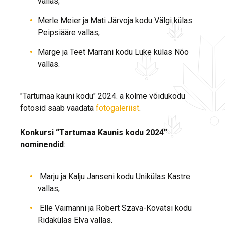
vallas;
Merle Meier ja Mati Järvoja kodu Välgi külas
Peipsiääre vallas;
Marge ja Teet Marrani kodu Luke külas Nõo
vallas.
"Tartumaa kauni kodu" 2024. a kolme võidukodu
fotosid saab vaadata
fotogaleriist
.
Konkursi “Tartumaa Kaunis kodu 2024”
nominendid
:
Marju ja Kalju Janseni kodu Unikülas Kastre
vallas;
Elle Vaimanni ja Robert Szava-Kovatsi kodu
Ridakülas Elva vallas.