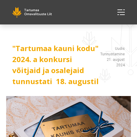
"Tartumaa kauni kodu"
Uudis
Tunnustamine
2024. a konkursi
21. august
2024
võitjaid ja osalejaid
tunnustati 18. augustil