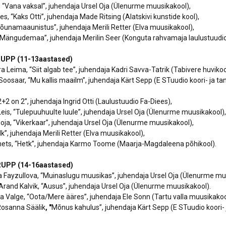
k, “Vana vaksal”, juhendaja Ursel Oja (Ülenurme muusikakool),
ves, “Kaks Otti”, juhendaja Made Ritsing (Alatskivi kunstide kool),
 “Lõunamaaunistus”, juhendaja Merili Retter (Elva muusikakool),
“Mängudemaa”, juhendaja Merilin Seer (Konguta rahvamaja laulustuudio
RUPP (11-13aastased)
ra Leima, “Siit algab tee”, juhendaja Kadri Savva-Tatrik (Tabivere huvikoo
a Soosaar, “Mu kallis maailm”, juhendaja Kärt Sepp (E STuudio koori- ja ta
+2 on 2”, juhendaja Ingrid Otti (Laulustuudio Fa-Diees),
Leis, “Tulepuuhuulte luule”, juhendaja Ursel Oja (Ülenurme muusikakool),
a, “Vikerkaar”, juhendaja Ursel Oja (Ülenurme muusikakool),
Kilk”, juhendaja Merili Retter (Elva muusikakool),
ets, “Hetk”, juhendaja Karmo Toome (Maarja-Magdaleena põhikool).
UPP (14-16aastased)
na Fayzullova, “Muinaslugu muusikas”, juhendaja Ursel Oja (Ülenurme mu
r Arand Kalvik, “Ausus”, juhendaja Ursel Oja (Ülenurme muusikakool).
dia Valge, “Oota/Mere ääres”, juhendaja Ele Sonn (Tartu valla muusikakoo
Rosanna Säälik
, "
Mõnus kahulus”, juhendaja Kärt Sepp (E STuudio koori- 