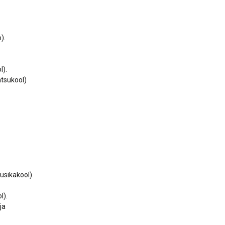
).
l).
ntsukool)
usikakool).
l).
ja