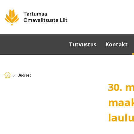
Tutvustus
Kontakt
Omavalitsused
Põhikiri
Uudised
Üldkoosolek
30. m
Juhatus
Sümboolika
maak
Tunnustamine
laul
Komisjonid ja nõukogud
Dokumendid