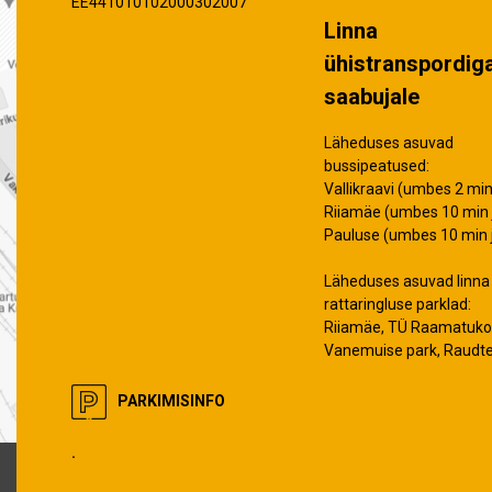
EE441010102000302007
Linna
ühistranspordig
saabujale
Läheduses asuvad
bussipeatused:
Vallikraavi (umbes 2 min 
Riiamäe (umbes 10 min j
Pauluse (umbes 10 min j
Läheduses asuvad linna
rattaringluse parklad:
Riiamäe, TÜ Raamatuko
Vanemuise park, Raudt
PARKIMISINFO
.