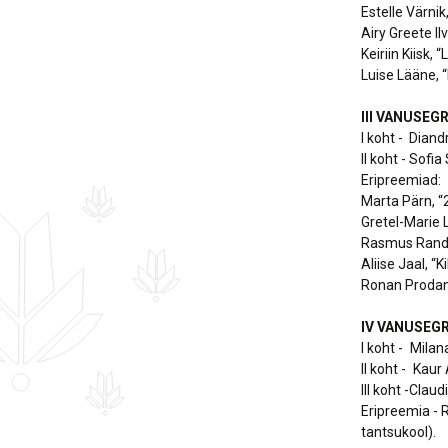
Estelle Värni
Airy Greete Il
Keiriin Kiisk,
Luise Lääne, 
III VANUSEG
I koht - Diand
II koht - Sofi
Eripreemiad:
Marta Pärn, “2
Gretel-Marie 
Rasmus Randoj
Aliise Jaal, “
Ronan Prodan
IV VANUSEGR
I koht - Mila
II koht - Kau
III koht -Clau
Eripreemia - 
tantsukool).