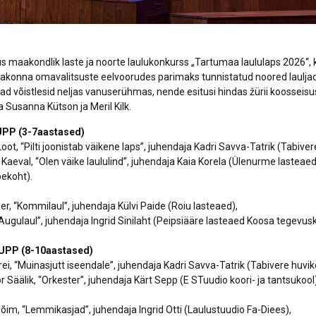
us maakondlik laste ja noorte laulukonkurss „Tartumaa laululaps 2026“, 
akonna omavalitsuste eelvoorudes parimaks tunnistatud noored laulja
jad võistlesid neljas vanuserühmas, nende esitusi hindas žürii koosseis
 Susanna Kütson ja Meril Kilk.
PP (3-7aastased)
 Loot, “Pilti joonistab väikene laps”, juhendaja Kadri Savva-Tatrik (Tabiver
ta Kaeval, “Olen väike laululind”, juhendaja Kaia Korela (Ülenurme laste
ekoht).
er, “Kommilaul”, juhendaja Külvi Paide (Roiu lasteaed),
 “Augulaul”, juhendaja Ingrid Sinilaht (Peipsiääre lasteaed Koosa tegevus
UPP (8-10aastased)
Olbrei, “Muinasjutt iseendale”, juhendaja Kadri Savva-Tatrik (Tabivere huvik
or Säälik, “Orkester”, juhendaja Kärt Sepp (E STuudio koori- ja tantsukool)
Hõim, “Lemmikasjad”, juhendaja Ingrid Otti (Laulustuudio Fa-Diees),