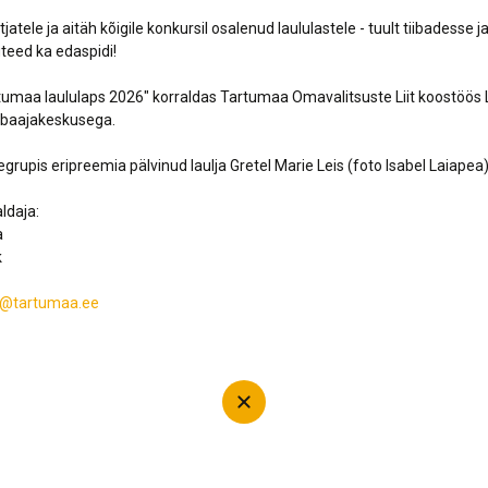
jatele ja aitäh kõigile konkursil osalenud laululastele - tuult tiibadesse ja
uteed ka edaspidi!
tumaa laululaps 2026" korraldas Tartumaa Omavalitsuste Liit koostöös 
Vabaajakeskusega.
segrupis eripreemia pälvinud laulja Gretel Marie Leis (foto Isabel Laiapea)
ldaja:
a
k
ea@tartumaa.ee