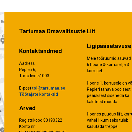
Tartumaa Omavalitsuste Liit
Ligipääsetavuse 
Kontaktandmed
Meie tööruumid asuvad 
Aadress:
6 hoone 0-korrusel ja 3.
Pepleri 6,
korrusel.
Tartu linn 51003
Hoone 1. korrusele on võ
E-post
tol@tartumaa.ee
Pepleri tänava poolsest
Töötajate kontaktid
peauksest siseneda ka
kaldteed mööda.
Arved
Hoones puudub lift, korr
vahel liikumiseks tuleb
Registrikood 80190322
kasutada treppe.
Konto nr