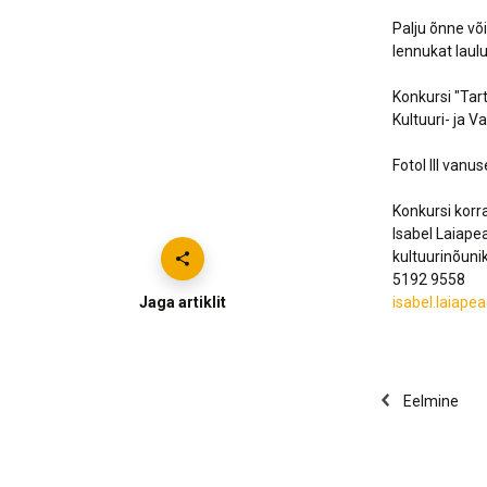
Palju õnne võit
lennukat laul
Konkursi "Tar
Kultuuri- ja 
Fotol III vanu
Konkursi korra
Isabel Laiape
kultuurinõuni
5192 9558
Jaga artiklit
isabel.laiap
Eelmine