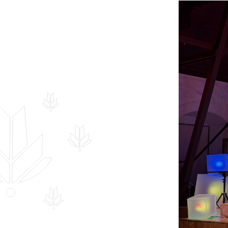
Hankekord
Fotogalerii
Sündmuste kalender