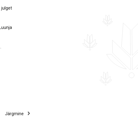
 julget
Luunja
.
Järgmine