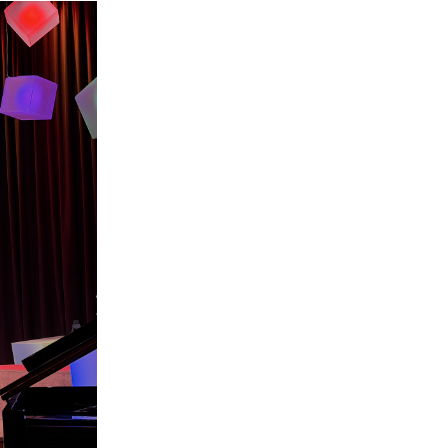
nerid
021
Tartu maakonna
umaa loomerada
energia- ja kliimakava
munud
Tartu maakonna
toidustrateegia 2022-
gusuunad
2030
Uuringud
Uuring "Toitlustuse
korraldus ja kohalik
tooraine"