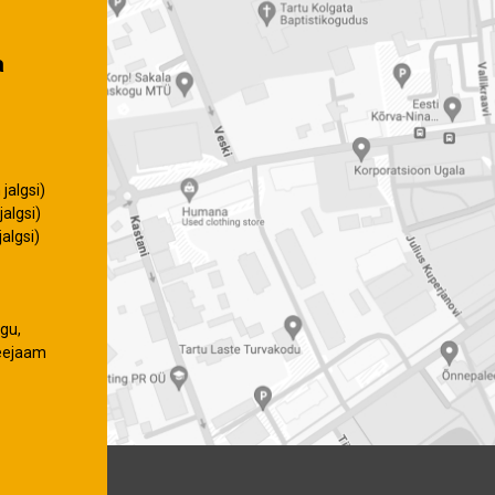
a
jalgsi)
algsi)
algsi)
gu,
eejaam