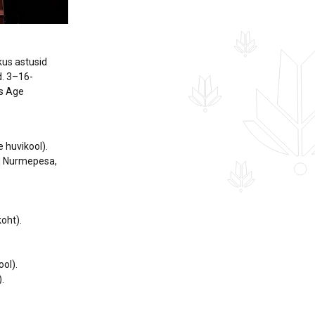
kus astusid
d. 3–16-
us Age
e huvikool).
aed Nurmepesa,
koht).
ool).
.