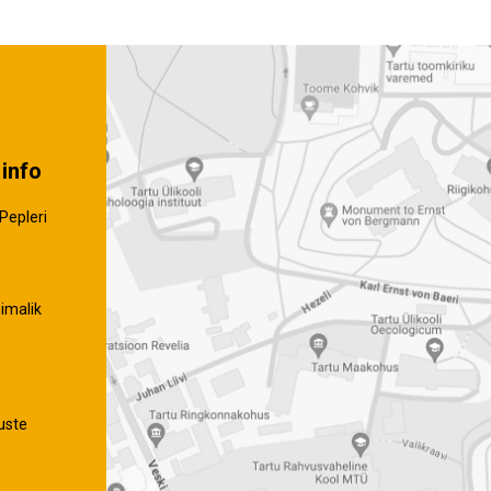
info
Pepleri
imalik
uste