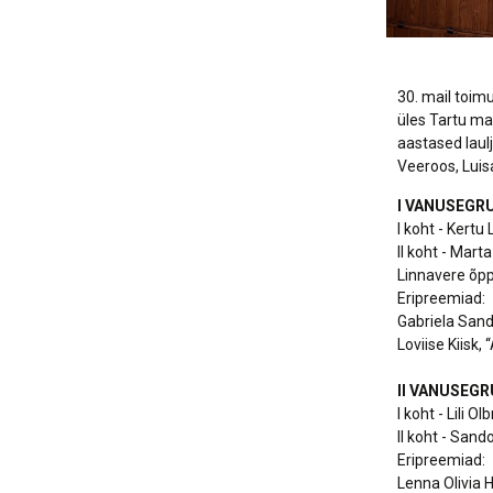
30. mail toim
üles Tartu ma
aastased laul
Veeroos, Luisa
I VANUSEGRU
I koht - Kertu
II koht - Mar
Linnavere õpp
Eripreemiad:
Gabriela Sand
Loviise Kiisk,
II VANUSEGR
I koht - Lili 
II koht - Sand
Eripreemiad:
Lenna Olivia 