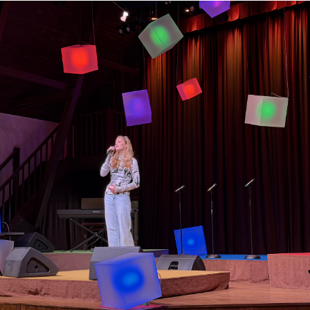
Lõppenud projektid
Part
ja heaoluprofiil 2
30 aastat Tartumaa
Tart
Omavalitsuste Liitu
Toi
Aren