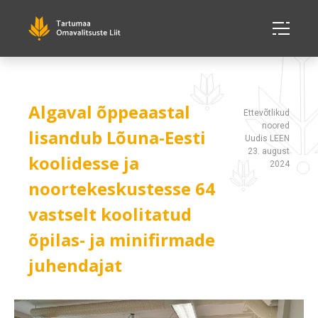
Algaval õppeaastal
Ettevõtlikud
noored
lisandub Lõuna-Eesti
Uudis LEEN
23. august
koolidesse ja
2024
noortekeskustesse 64
vastselt koolitatud
õpilas- ja minifirmade
juhendajat