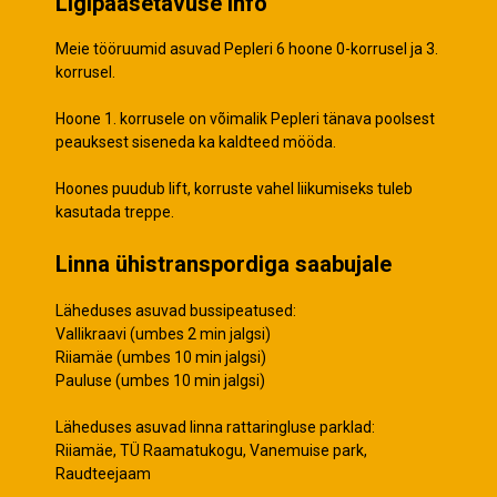
Ligipääsetavuse info
Meie tööruumid asuvad Pepleri 6 hoone 0-korrusel ja 3.
korrusel.
Hoone 1. korrusele on võimalik Pepleri tänava poolsest
peauksest siseneda ka kaldteed mööda.
Hoones puudub lift, korruste vahel liikumiseks tuleb
kasutada treppe.
Linna ühistranspordiga saabujale
Läheduses asuvad bussipeatused:
Vallikraavi (umbes 2 min jalgsi)
Riiamäe (umbes 10 min jalgsi)
Pauluse (umbes 10 min jalgsi)
Läheduses asuvad linna rattaringluse parklad:
Riiamäe, TÜ Raamatukogu, Vanemuise park,
Raudteejaam