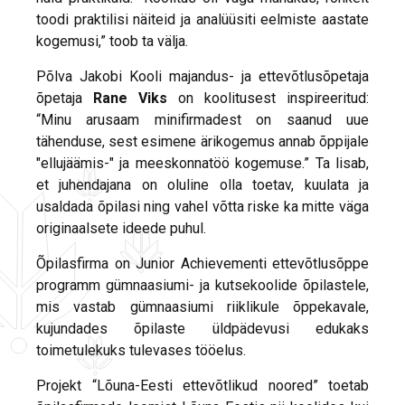
toodi praktilisi näiteid ja analüüsiti eelmiste aastate
kogemusi,” toob ta välja.
Põlva Jakobi Kooli majandus- ja ettevõtlusõpetaja
õpetaja
Rane Viks
on koolitusest inspireeritud:
“Minu arusaam minifirmadest on saanud uue
tähenduse, sest esimene ärikogemus annab õppijale
"ellujäämis-" ja meeskonnatöö kogemuse.” Ta lisab,
et juhendajana on oluline olla toetav, kuulata ja
usaldada õpilasi ning vahel võtta riske ka mitte väga
originaalsete ideede puhul.
Õpilasfirma on Junior Achievementi ettevõtlusõppe
programm gümnaasiumi- ja kutsekoolide õpilastele,
mis vastab gümnaasiumi riiklikule õppekavale,
kujundades õpilaste üldpädevusi edukaks
toimetulekuks tulevases tööelus.
Projekt “Lõuna-Eesti ettevõtlikud noored” toetab