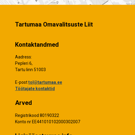
Tartumaa Omavalitsuste Liit
Kontaktandmed
Aadress:
Pepleri 6,
Tartu linn 51003
E-post
tol@tartumaa.ee
Töötajate kontaktid
Arved
Registrikood 80190322
Konto nr EE441010102000302007