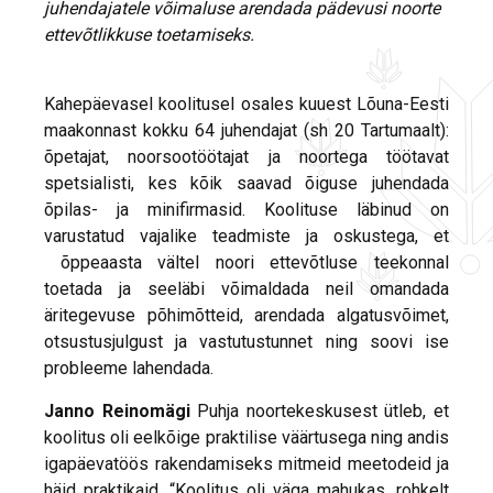
juhendajatele võimaluse arendada pädevusi noorte
ettevõtlikkuse toetamiseks.
Kahepäevasel koolitusel osales kuuest Lõuna-Eesti
maakonnast kokku 64 juhendajat (sh 20 Tartumaalt):
õpetajat, noorsootöötajat ja noortega töötavat
spetsialisti, kes kõik saavad õiguse juhendada
õpilas- ja minifirmasid. Koolituse läbinud on
varustatud vajalike teadmiste ja oskustega, et
õppeaasta vältel noori ettevõtluse teekonnal
toetada ja seeläbi võimaldada neil omandada
äritegevuse põhimõtteid, arendada algatusvõimet,
otsustusjulgust ja vastutustunnet ning soovi ise
probleeme lahendada.
Janno Reinomägi
Puhja noortekeskusest ütleb, et
koolitus oli eelkõige praktilise väärtusega ning andis
igapäevatöös rakendamiseks mitmeid meetodeid ja
häid praktikaid. “Koolitus oli väga mahukas, rohkelt