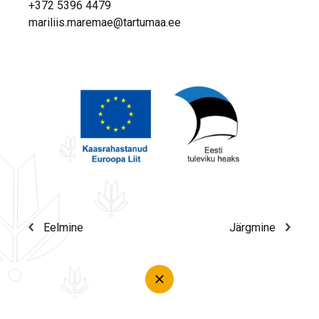
+372 5396 4479
mariliis.maremae@tartumaa.ee
Eelmine
Järgmine