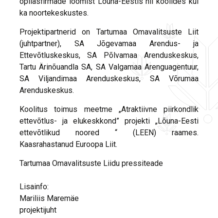
õpilasfirmade loomist Lõuna-Eestis nii koolides kui
ka noortekeskustes.
Projektipartnerid on Tartumaa Omavalitsuste Liit
(juhtpartner), SA Jõgevamaa Arendus- ja
Ettevõtluskeskus, SA Põlvamaa Arenduskeskus,
Tartu Ärinõuandla SA, SA Valgamaa Arenguagentuur,
SA Viljandimaa Arenduskeskus, SA Võrumaa
Arenduskeskus.
Koolitus toimus meetme „Atraktiivne piirkondlik
ettevõtlus- ja elukeskkond” projekti „Lõuna-Eesti
ettevõtlikud noored “ (LEEN) raames.
Kaasrahastanud Euroopa Liit.
Tartumaa Omavalitsuste Liidu pressiteade
Lisainfo:
Mariliis Maremäe
projektijuht