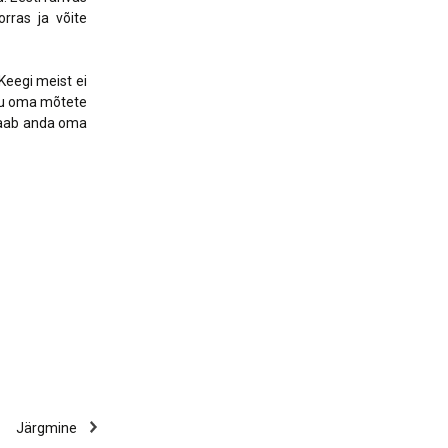
orras ja võite
Keegi meist ei
kku oma mõtete
 saab anda oma
Järgmine