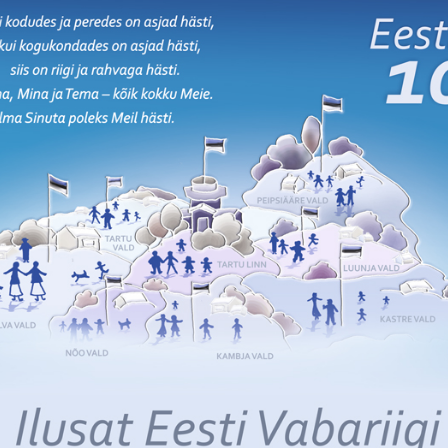
Lõppenud projektid
Part
ja heaoluprofiil 2
30 aastat Tartumaa
Tart
Omavalitsuste Liitu
Toi
Aren