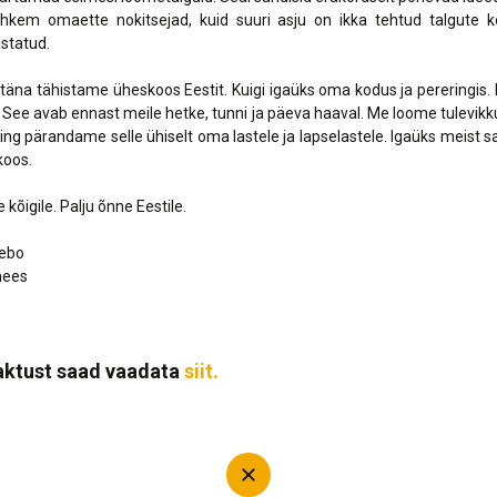
ohkem omaette nokitsejad, kuid suuri asju on ikka tehtud talgute k
statud.
täna tähistame üheskoos Eestit. Kuigi igaüks oma kodus ja pereringis. 
. See avab ennast meile hetke, tunni ja päeva haaval. Me loome tulevi
ing pärandame selle ühiselt oma lastele ja lapselastele. Igaüks meist
koos.
 kõigile. Palju õnne Eestile.
nebo
mees
 aktust saad vaadata
siit.