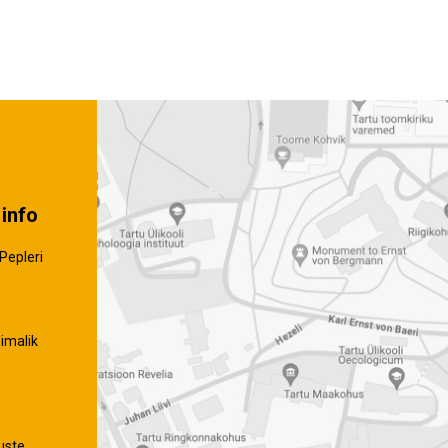
info
Pepleri
imalik
uste