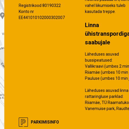
vahel liikumiseks tuleb
Registrikood 80190322
kasutada treppe.
Konto nr
EE441010102000302007
Linna
ühistranspordig
saabujale
Läheduses asuvad
bussipeatused:
Vallikraavi (umbes 2 min 
Riiamäe (umbes 10 min j
Pauluse (umbes 10 min j
Läheduses asuvad linna
rattaringluse parklad:
Riiamäe, TÜ Raamatuko
Vanemuise park, Raudt
PARKIMISINFO