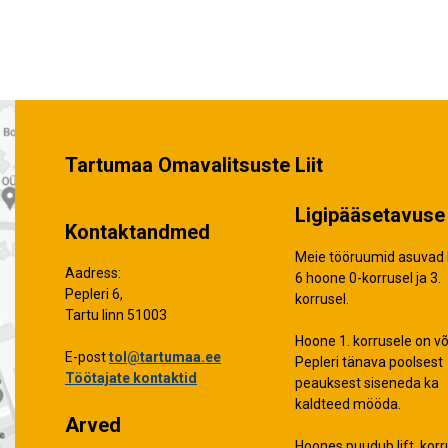
Tartumaa Omavalitsuste Liit
Ligipääsetavuse 
Kontaktandmed
Meie tööruumid asuvad 
Aadress:
6 hoone 0-korrusel ja 3.
Pepleri 6,
korrusel.
Tartu linn 51003
Hoone 1. korrusele on võ
E-post
tol@tartumaa.ee
Pepleri tänava poolsest
Töötajate kontaktid
peauksest siseneda ka
kaldteed mööda.
Arved
Hoones puudub lift, korr