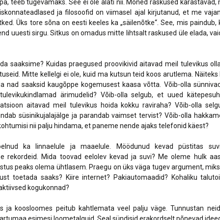
tapa, teeb tugevamaks. See ei ole alati nii. Mõned raskused karastavad, 
iskonnateadlased ja filosoofid on viimasel ajal kirjutanud, et me va
itked. Üks tore sõna on eesti keeles ka „säilenõtke“. See, mis paindub, 
 end uuesti sirgu. Sitkus on omadus mitte lihtsalt raskused üle elada, v
da saaksime? Kuidas praegused proovikivid aitavad meil tulevikus ol
tuseid. Mitte kellelgi ei ole, kuid ma kutsun teid koos arutlema. Näiteks
a nad saaksid kaugõppe kogemusest kaasa võtta. Võib-olla sünnivad
 tulevikukindlamad ärimudelid? Võib-olla selgub, et uued kätepesu
ilatsioon aitavad meil tulevikus hoida kokku raviraha? Võib-olla selg
dab süsinikujalajälge ja parandab vaimset tervist? Võib-olla hakkam
ohtumisi nii palju hindama, et paneme nende ajaks telefonid käest?
lnud ka linnaelule ja maaelule. Möödunud kevad püstitas suvi
e rekordeid. Mida toovad eelolev kevad ja suvi? Me oleme hulk aas
sustus peaks olema ühtlasem. Praegu on üks väga tugev argument, miks
ust toetada saaks? Kiire internet? Pakiautomaadid? Kohaliku taluto
 aktiivsed kogukonnad?
 ja koosloomes peitub kahtlemata veel palju väge. Tunnustan neid
Tartumaa esimesi loometalguid. Seal sündisid erakordselt põnevad ideed