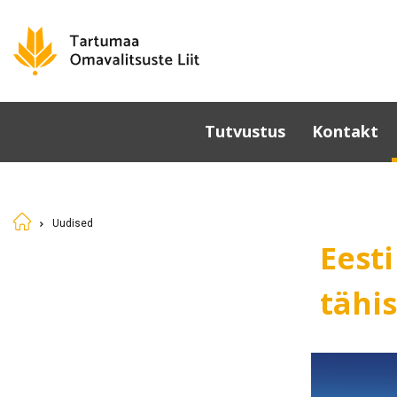
Tutvustus
Kontakt
Omavalitsused
Põhikiri
Uudised
Üldkoosolek
Eesti
Juhatus
Sümboolika
tähi
Tunnustamine
Komisjonid ja nõukogud
Dokumendid