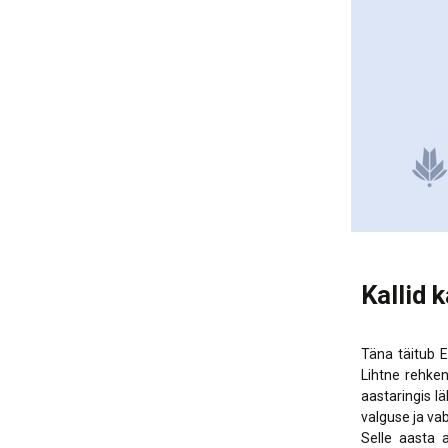
Kallid 
Täna täitub E
Lihtne rehken
aastaringis l
valguse ja va
Selle aasta 