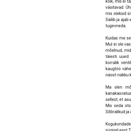
kõik, mis ei 
väsitavad. Üh
mis oleksid s
Säilib ja ajab
tugevneda.
Kuidas me se
Mul ei ole vas
mõelnud, mid
täiesti uued
korralik vent
kaugtöö vähen
näost-näkku k
Ma olen mõe
kanakasvatus
sellest, et a
Mis seda ots
Sõbralikud ja
Kogukondades
sügisel eest 