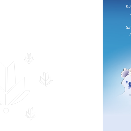
Hankekord
Fotogalerii
Sündmuste kalender