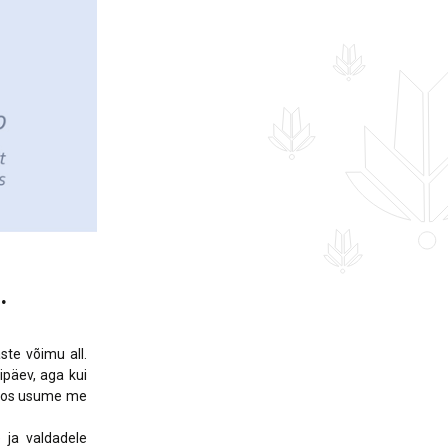
.
ste võimu all.
ipäev, aga kui
aloos usume me
 ja valdadele