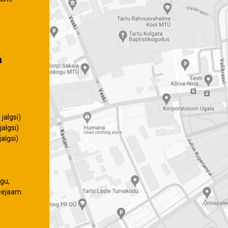
a
jalgsi)
algsi)
algsi)
gu,
eejaam