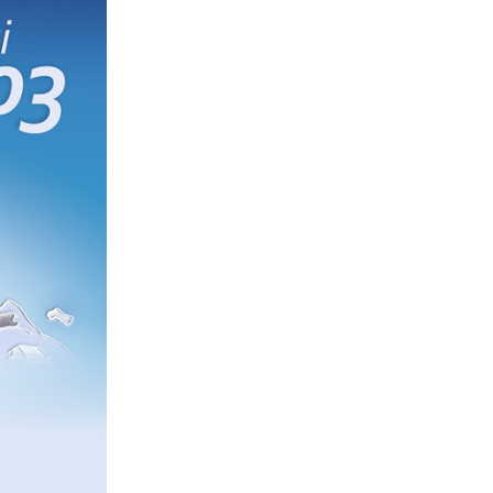
nerid
021
Tartu maakonna
umaa loomerada
energia- ja kliimakava
munud
Tartu maakonna
toidustrateegia 2022-
gusuunad
2030
Uuringud
Uuring "Toitlustuse
korraldus ja kohalik
tooraine"