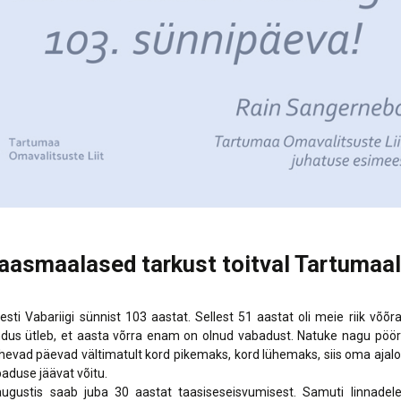
kaasmaalased tarkust toitval Tartumaal
esti Vabariigi sünnist 103 aastat. Sellest 51 aastat oli meie riik võõra
dus ütleb, et aasta võrra enam on olnud vabadust. Natuke nagu pöör
ähevad päevad vältimatult kord pikemaks, kord lühemaks, siis oma aj
baduse jäävat võitu.
augustis saab juba 30 aastat taasiseseisvumisest. Samuti linnadele