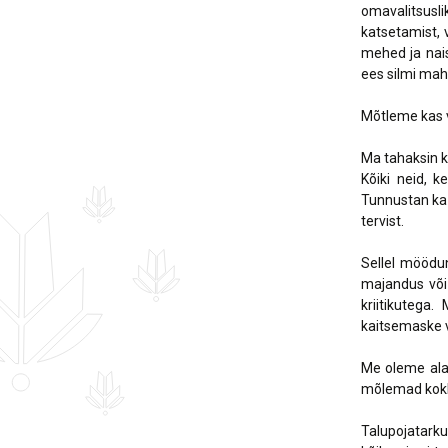
omavalitsusli
katsetamist, 
mehed ja nais
ees silmi ma
Mõtleme kas v
Ma tahaksin k
Kõiki neid, k
Tunnustan ka 
tervist.
Sellel möödu
majandus või 
kriitikutega.
kaitsemaske v
Me oleme ala
mõlemad kokku
Talupojatarku