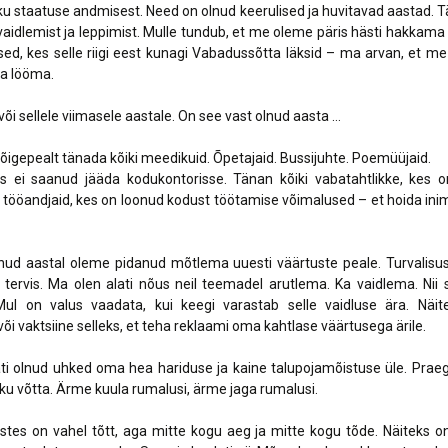
ku staatuse andmisest. Need on olnud keerulised ja huvitavad aastad. Tä
vaidlemist ja leppimist. Mulle tundub, et me oleme päris hästi hakkam
ed, kes selle riigi eest kunagi Vabadussõtta läksid – ma arvan, et m
ha lööma.
õi sellele viimasele aastale. On see vast olnud aasta …
õigepealt tänada kõiki meedikuid. Õpetajaid. Bussijuhte. Poemüüjaid.
es ei saanud jääda kodukontorisse. Tänan kõiki vabatahtlikke, kes o
tööandjaid, kes on loonud kodust töötamise võimalused – et hoida inim
nud aastal oleme pidanud mõtlema uuesti väärtuste peale. Turvalisus
tervis. Ma olen alati nõus neil teemadel arutlema. Ka vaidlema. Nii
 Mul on valus vaadata, kui keegi varastab selle vaidluse ära. Näite
õi vaktsiine selleks, et teha reklaami oma kahtlase väärtusega ärile.
ti olnud uhked oma hea hariduse ja kaine talupojamõistuse üle. Prae
 võtta. Ärme kuula rumalusi, ärme jaga rumalusi.
stes on vahel tõtt, aga mitte kogu aeg ja mitte kogu tõde. Näiteks on 