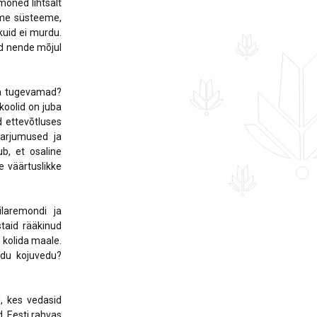
mõned lihtsalt
jame süsteeme,
kuid ei murdu.
aid nende mõjul
la tugevamad?
 koolid on juba
 ettevõtluses
harjumused ja
ub, et osaline
e väärtuslikke
laremondi ja
taid rääkinud
 kolida maale.
idu kojuvedu?
, kes vedasid
. Eesti rahvas