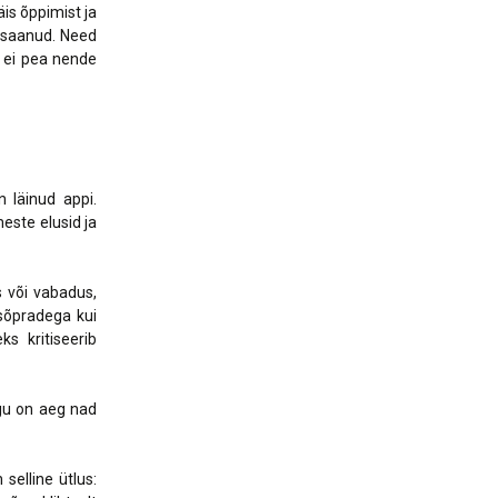
is õppimist ja
a saanud. Need
e ei pea nende
n läinud appi.
este elusid ja
 või vabadus,
 sõpradega kui
ks kritiseerib
gu on aeg nad
selline ütlus: