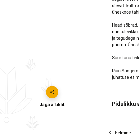
olevat küll r
üheskoos tähi
Head sõbrad, 
näe tulevikku
ja tegudega n
parima. Ühes
Suur tänu teile
Rain Sanger
juhatuse esi
Pidulikku
Jaga artiklit
Eelmine