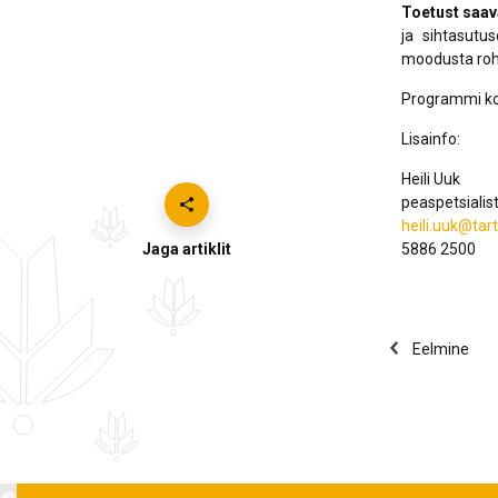
Toetust saav
ja sihtasutus
moodusta roh
Programmi ko
Lisainfo:
Heili Uuk
peaspetsialis
heili.uuk@ta
Jaga artiklit
5886 2500
Eelmine