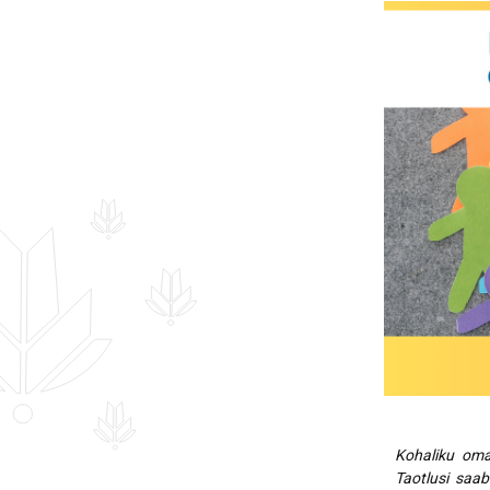
Hankekord
Fotogalerii
Sündmuste kalender
Kohaliku omaa
Taotlusi saa