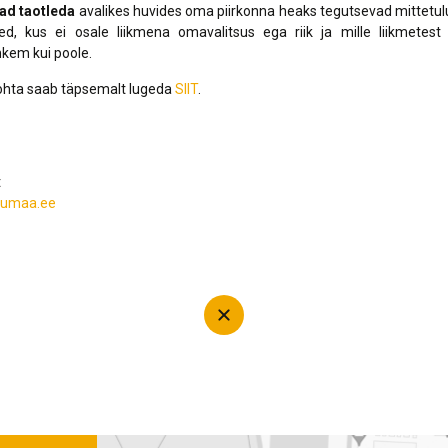
ad taotleda
avalikes huvides oma piirkonna heaks tegutsevad mittetu
ed, kus ei osale liikmena omavalitsus ega riik ja mille liikmetest
kem kui poole.
hta saab täpsemalt lugeda
SIIT
.
t
rtumaa.ee