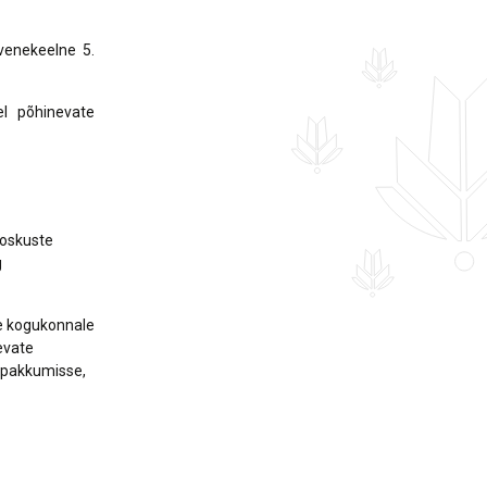
venekeelne 5.
l põhinevate
 oskuste
g
 kogukonnale
evate
e pakkumisse,