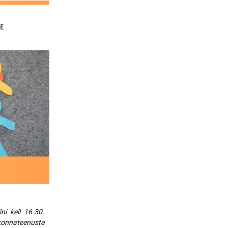
nerid
021
Tartu maakonna
umaa loomerada
energia- ja kliimakava
munud
Tartu maakonna
toidustrateegia 2022-
gusuunad
2030
Uuringud
Uuring "Toitlustuse
korraldus ja kohalik
tooraine"
ni kell 16.30.
konnateenuste