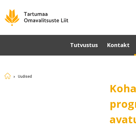
Tutvustus
Kontakt
Omavalitsused
Põhikiri
Uudised
Üldkoosolek
Koha
Juhatus
Sümboolika
prog
Tunnustamine
avatu
Komisjonid ja nõukogud
Dokumendid