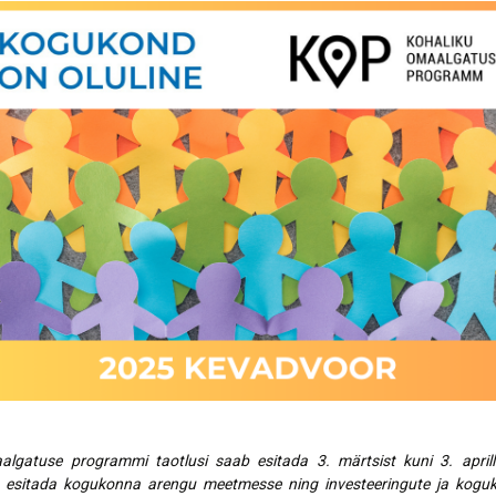
Lõppenud projektid
Part
ja heaoluprofiil 2
30 aastat Tartumaa
Tart
Omavalitsuste Liitu
Toi
Aren
lgatuse programmi taotlusi saab esitada 3. märtsist kuni 3. aprilli
b esitada kogukonna arengu meetmesse ning investeeringute ja kogu