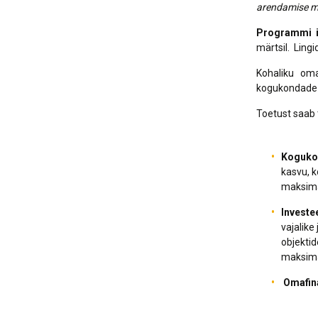
arendamise m
Programmi i
märtsil. Lingi
Kohaliku om
kogukondade 
Toetust saab
Koguko
kasvu, 
maksima
Investe
vajalike
objekti
maksima
Omafin