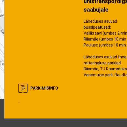
ühistranspordig
saabujale
Läheduses asuvad
bussipeatused:
Vallikraavi (umbes 2 min 
Riiamäe (umbes 10 min j
Pauluse (umbes 10 min j
Läheduses asuvad linna
rattaringluse parklad:
Riiamäe, TÜ Raamatuko
Vanemuise park, Raudt
PARKIMISINFO
.