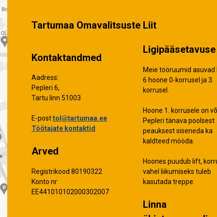
Tartumaa Omavalitsuste Liit
Ligipääsetavuse 
Kontaktandmed
Meie tööruumid asuvad 
Aadress:
6 hoone 0-korrusel ja 3.
Pepleri 6,
korrusel.
Tartu linn 51003
Hoone 1. korrusele on võ
E-post
tol@tartumaa.ee
Pepleri tänava poolsest
Töötajate kontaktid
peauksest siseneda ka
kaldteed mööda.
Arved
Hoones puudub lift, korr
vahel liikumiseks tuleb
Registrikood 80190322
kasutada treppe.
Konto nr
EE441010102000302007
Linna