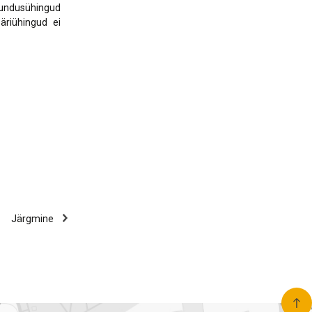
lundusühingud
 äriühingud ei
Järgmine