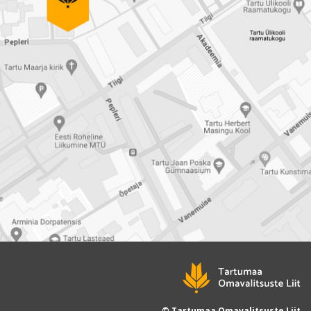
© Tartumaa Omavalitsuste Liit