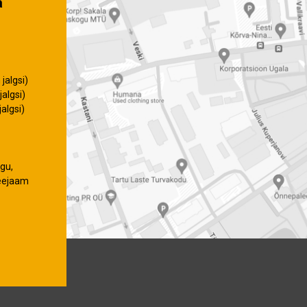
a
jalgsi)
algsi)
algsi)
gu,
eejaam