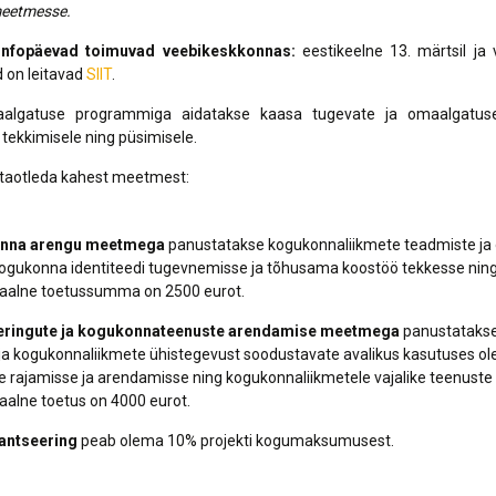
eetmesse.
nfopäevad toimuvad veebikeskkonnas:
eestikeelne 13. märtsil ja 
d on leitavad
SIIT
.
aalgatuse programmiga aidatakse kaasa tugevate ja omaalgatuse
tekkimisele ning püsimisele.
 taotleda kahest meetmest:
nna arengu meetmega
panustatakse kogukonnaliikmete teadmiste ja
kogukonna identiteedi tugevnemisse ja tõhusama koostöö tekkesse nin
alne toetussumma on 2500 eurot.
eringute ja kogukonnateenuste arendamise meetmega
panustatakse
 ja kogukonnaliikmete ühistegevust soodustavate avalikus kasutuses ol
de rajamisse ja arendamisse ning kogukonnaliikmetele vajalike teenust
alne toetus on 4000 eurot.
antseering
peab olema 10% projekti kogumaksumusest.