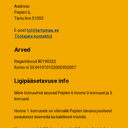
Aadress:
Pepleri 6,
Tartu linn 51003
E-post
tol@tartumaa.ee
Töötajate kontaktid
Arved
Registrikood 80190322
Konto nr EE441010102000302007
Ligipääsetavuse info
Meie tööruumid asuvad Pepleri 6 hoone 0-korrusel ja 3.
korrusel.
Hoone 1. korrusele on võimalik Pepleri tänava poolsest
peauksest siseneda ka kaldteed mööda.