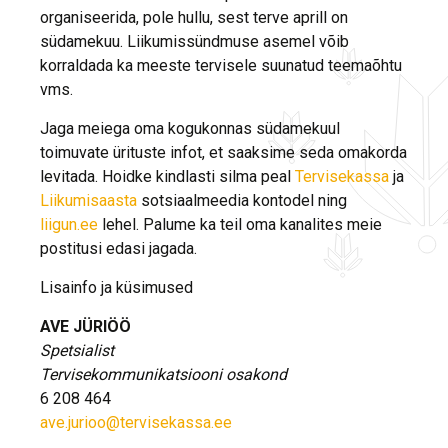
organiseerida, pole hullu, sest terve aprill on
südamekuu. Liikumissündmuse asemel võib
korraldada ka meeste tervisele suunatud teemaõhtu
vms.
Jaga meiega oma kogukonnas südamekuul
toimuvate ürituste infot, et saaksime seda omakorda
levitada. Hoidke kindlasti silma peal
Tervisekassa
ja
Liikumisaasta
sotsiaalmeedia kontodel ning
liigun.ee
lehel. Palume ka teil oma kanalites meie
postitusi edasi jagada.
Lisainfo ja küsimused
AVE JÜRIÖÖ
Spetsialist
Tervisekommunikatsiooni osakond
6 208 464
ave.jurioo@tervisekassa.ee