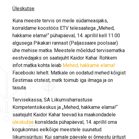
Üleskutse
Kuna meeste tervis on meile südameasjaks,
korraldame koostöös ETV telesaatega „Mehed,
hakkame elama!“ pühapäeval, 14. aprillil kell 11.00
algusega Pikakari rannast (Paljassaare poolsaar)
ühe mehise matka. Meestele mõeldud tervisematka
eestvedajaks on saatejuht Kaidor Kahar. Rohkem
infot matka kohta leiab
Mehed, hakkame elama!
Facebooki lehelt. Matkale on oodatud mehed kõigist
Eestimaa otstest, matk toimub iga ilmaga ja on
tasuta.
Tervisekassa, SA Liikumisharrastuse
Kompetentsikeskus ja „Mehed, hakkame elama!“
saatejuht Kaidor Kahar teevad ka maakondadele
üleskutse
korraldada pühapäeval, 14. aprillil oma
kogukonnas eelkõige meestele suunatud
liikumisüritusi. Kui samale päevale ei õnnestu üritust