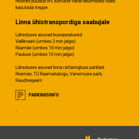
Hoones puudub lift, korruste vahel liikumiseks tuleb
kasutada treppe.
Linna ühistranspordiga saabujale
Läheduses asuvad bussipeatused:
Vallikraavi (umbes 2 min jalgsi)
Riiamäe (umbes 10 min jalgsi)
Pauluse (umbes 10 min jalgsi)
Läheduses asuvad linna rattaringluse parklad:
Riiamäe, TÜ Raamatukogu, Vanemuise park,
Raudteejaam
PARKIMISINFO
.