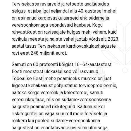
Tervisekassa raviarveid ja retsepte analüüsides
selgus, et juba igal neljandal alla 40-aastasel mehel
on esinenud kardiovaskulaarseid ehk südame ja
veresoonkonnaga seonduvaid kaebusi. Kogu
rahvastikust on ravisaajate hulgas mehi vähem, kuid
ravikulu meeste ja naiste vahel jaotub võrdselt. 2023.
aastal tasus Tervisekassa kardiovaskulaarhaiguste
ravi eest 248 miljonit eurot.
Samuti on 60 protsenti kõigist 16–64-aastastest
Eesti meestest ülekaalulised või rasvunud.
Tööealise Eesti mehe peamiseks mureks on just
liigsest kehakaalust põhjustatud terviseprobleemid,
näiteks kõrge vererõhk ja kolesterool, samuti
veresuhkru tase, mis on südame-veresoonkonna
haiguste peamised riskitegurid. Käitumuslikel
riskiteguritel on väga suur roll meie tervisele ja
rohkem kui pooled südame-veresoonkonna
haigustest on ennetatavad eluviisi muutmisega.