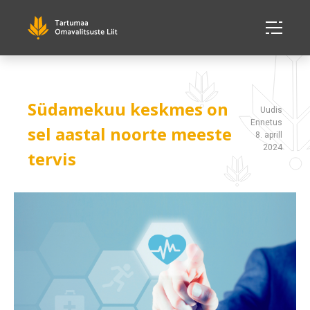
Südamekuu keskmes on
Uudis
Ennetus
sel aastal noorte meeste
8. aprill
2024
tervis