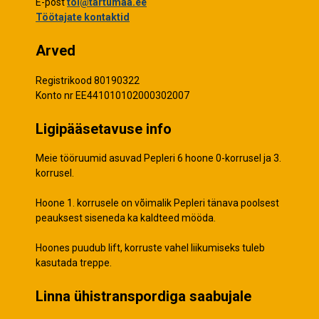
E-post
tol@tartumaa.ee
Töötajate kontaktid
Arved
Registrikood 80190322
Konto nr EE441010102000302007
Ligipääsetavuse info
Meie tööruumid asuvad Pepleri 6 hoone 0-korrusel ja 3.
korrusel.
Hoone 1. korrusele on võimalik Pepleri tänava poolsest
peauksest siseneda ka kaldteed mööda.
Hoones puudub lift, korruste vahel liikumiseks tuleb
kasutada treppe.
Linna ühistranspordiga saabujale