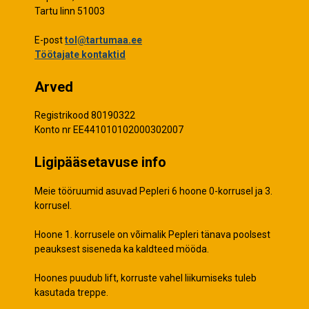
Tartu linn 51003
E-post
tol@tartumaa.ee
Töötajate kontaktid
Arved
Registrikood 80190322
Konto nr EE441010102000302007
Ligipääsetavuse info
Meie tööruumid asuvad Pepleri 6 hoone 0-korrusel ja 3.
korrusel.
Hoone 1. korrusele on võimalik Pepleri tänava poolsest
peauksest siseneda ka kaldteed mööda.
Hoones puudub lift, korruste vahel liikumiseks tuleb
kasutada treppe.