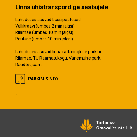
Linna ühistranspordiga saabujale
Läheduses asuvad bussipeatused:
Vallikraavi (umbes 2 min jalgsi)
Riiamäe (umbes 10 min jalgsi)
Pauluse (umbes 10 min jalgsi)
Läheduses asuvad linna rattaringluse parklad:
Riiamäe, TÜ Raamatukogu, Vanemuise park,
Raudteejaam
PARKIMISINFO
.