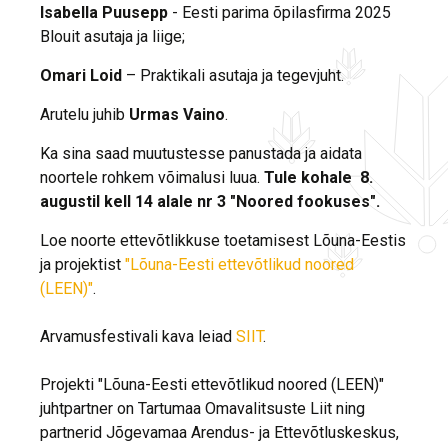
Isabella Puusepp
- Eesti parima õpilasfirma 2025
Blouit asutaja ja liige;
Omari Loid
– Praktikali asutaja ja tegevjuht.
Arutelu juhib
Urmas Vaino
.
Ka sina saad muutustesse panustada ja aidata
noortele rohkem võimalusi luua.
Tule kohale 8.
augustil kell 14 alale nr 3 "Noored fookuses".
Loe noorte ettevõtlikkuse toetamisest Lõuna-Eestis
ja projektist
"Lõuna-Eesti ettevõtlikud noored
(LEEN)"
.
Arvamusfestivali kava leiad
SIIT
.
Projekti "Lõuna-Eesti ettevõtlikud noored (LEEN)"
juhtpartner on Tartumaa Omavalitsuste Liit ning
partnerid Jõgevamaa Arendus- ja Ettevõtluskeskus,