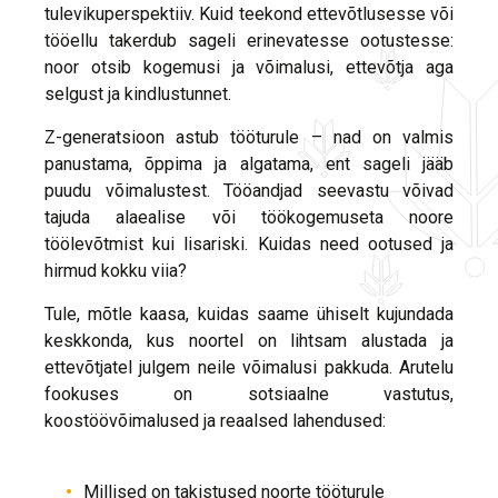
tulevikuperspektiiv. Kuid teekond ettevõtlusesse või
tööellu takerdub sageli erinevatesse ootustesse:
noor otsib kogemusi ja võimalusi, ettevõtja aga
selgust ja kindlustunnet.
Z-generatsioon astub tööturule – nad on valmis
panustama, õppima ja algatama, ent sageli jääb
puudu võimalustest. Tööandjad seevastu võivad
tajuda alaealise või töökogemuseta noore
töölevõtmist kui lisariski. Kuidas need ootused ja
hirmud kokku viia?
Tule, mõtle kaasa, kuidas saame ühiselt kujundada
keskkonda, kus noortel on lihtsam alustada ja
ettevõtjatel julgem neile võimalusi pakkuda. Arutelu
fookuses on sotsiaalne vastutus,
koostöövõimalused ja reaalsed lahendused:
Millised on takistused noorte tööturule