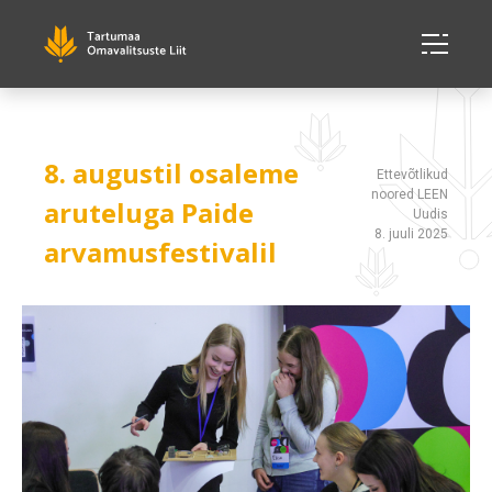
8. augustil osaleme
Ettevõtlikud
noored LEEN
aruteluga Paide
Uudis
8. juuli 2025
arvamusfestivalil