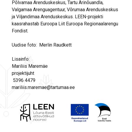
Põlvamaa Arenduskeskus, Tartu Ärinõuandla,
Valgamaa Arenguagentuur, Võrumaa Arenduskeskus
ja Viljandimaa Arenduskeskus. LEEN-projekti
kaasrahastab Euroopa Liit Euroopa Regionaalarengu
Fondist.
Uudise foto: Merlin Raudkett
Lisainfo:
Mariliis Maremäe
projektijuht
5396 4479
mariliis.maremae@tartumaa.ee