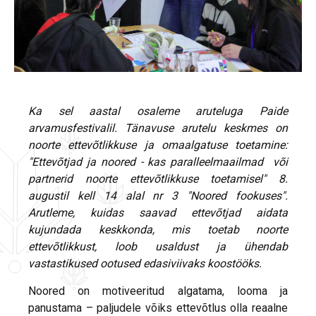
Ka sel aastal osaleme aruteluga Paide
arvamusfestivalil. Tänavuse arutelu keskmes on
noorte ettevõtlikkuse ja omaalgatuse toetamine:
"Ettevõtjad ja noored - kas paralleelmaailmad või
partnerid noorte ettevõtlikkuse toetamisel" 8.
augustil kell 14 alal nr 3 "Noored fookuses".
Arutleme, kuidas saavad ettevõtjad aidata
kujundada keskkonda, mis toetab noorte
ettevõtlikkust, loob usaldust ja ühendab
vastastikused ootused edasiviivaks koostööks.
Noored on motiveeritud algatama, looma ja
panustama – paljudele võiks ettevõtlus olla reaalne