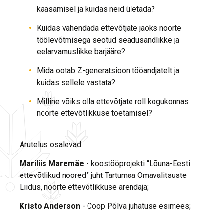
kaasamisel ja kuidas neid ületada?
Kuidas vähendada ettevõtjate jaoks noorte
töölevõtmisega seotud seadusandlikke ja
eelarvamuslikke barjääre?
Mida ootab Z-generatsioon tööandjatelt ja
kuidas sellele vastata?
Milline võiks olla ettevõtjate roll kogukonnas
noorte ettevõtlikkuse toetamisel?
Arutelus osalevad:
Mariliis Maremäe
- koostööprojekti “Lõuna-Eesti
ettevõtlikud noored” juht Tartumaa Omavalitsuste
Liidus, noorte ettevõtlikkuse arendaja;
Kristo Anderson
- Coop Põlva juhatuse esimees;