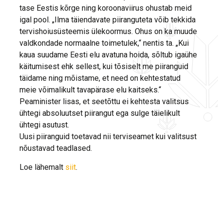
tase Eestis kõrge ning koroonaviirus ohustab meid
igal pool. „Ilma täiendavate piiranguteta võib tekkida
tervishoiusüsteemis ülekoormus. Ohus on ka muude
valdkondade normaalne toimetulek,“ nentis ta. „Kui
kaua suudame Eesti elu avatuna hoida, sõltub igaühe
käitumisest ehk sellest, kui tõsiselt me piiranguid
täidame ning mõistame, et need on kehtestatud
meie võimalikult tavapärase elu kaitseks.“
Peaminister lisas, et seetõttu ei kehtesta valitsus
ühtegi absoluutset piirangut ega sulge täielikult
ühtegi asutust.
Uusi piiranguid toetavad nii terviseamet kui valitsust
nõustavad teadlased.
Loe lähemalt
siit
.