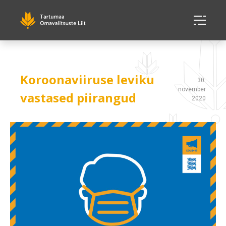
Koroonaviiruse leviku
30.
november
vastased piirangud
2020