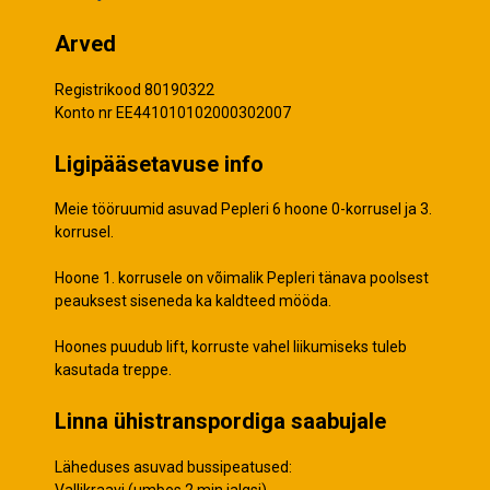
Arved
Registrikood 80190322
Konto nr EE441010102000302007
Ligipääsetavuse info
Meie tööruumid asuvad Pepleri 6 hoone 0-korrusel ja 3.
korrusel.
Hoone 1. korrusele on võimalik Pepleri tänava poolsest
peauksest siseneda ka kaldteed mööda.
Hoones puudub lift, korruste vahel liikumiseks tuleb
kasutada treppe.
Linna ühistranspordiga saabujale
Läheduses asuvad bussipeatused:
Vallikraavi (umbes 2 min jalgsi)