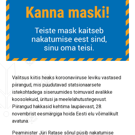
Valitsus kiitis heaks koroonaviiruse leviku vastased
piirangud, mis puudutavad statsionaarsete
istekohtadega siseruumides toimuvaid avalikke
koosolekuid, üritusi ja meelelahutustegevust.
Piirangud hakkasid kehtima laupäevast, 28.
novembrist eesmärgiga hoida Eesti elu võimalikult
avatuna.
Peaminister Jüri Ratase sõnul püsib nakatumise