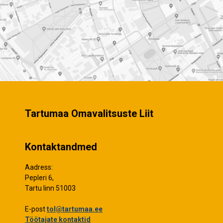
Tartumaa Omavalitsuste Liit
Kontaktandmed
Aadress:
Pepleri 6,
Tartu linn 51003
E-post
tol@tartumaa.ee
Töötajate kontaktid