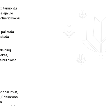
ti tänuõhtu.
aleja üle
artnerid kokku
a pakkuda
vastada
ale ning
nakas,
a nuljokast
s
mnaasiumist,
t, Põltsamaa
aa