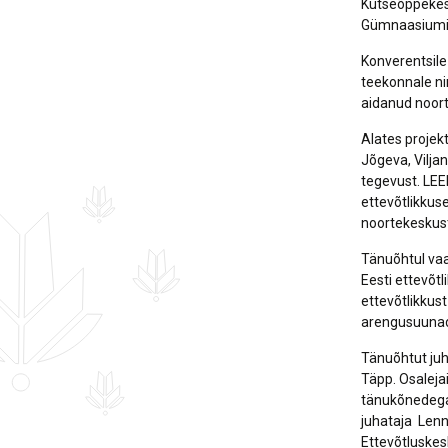
Kutseõppekesk
Gümnaasiumi
Konverentsile
teekonnale nin
aidanud noort
Alates projekt
Jõgeva, Vilja
tegevust. LE
ettevõtlikkus
noortekeskust
Tänuõhtul vaa
Eesti ettevõt
ettevõtlikkust
arengusuuna
Tänuõhtut juh
Täpp. Osaleja
tänukõnedega 
juhataja Lenn
Ettevõtluskes