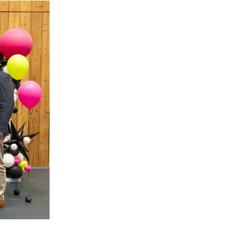
nerid
021
Tartu maakonna
umaa loomerada
energia- ja kliimakava
munud
Tartu maakonna
toidustrateegia 2022-
gusuunad
2030
Uuringud
Uuring "Toitlustuse
korraldus ja kohalik
tooraine"