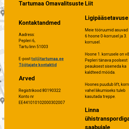
Tartumaa Omavalitsuste Liit
Ligipääsetavuse 
Kontaktandmed
Meie tööruumid asuvad 
Aadress:
6 hoone 0-korrusel ja 3.
Pepleri 6,
korrusel.
Tartu linn 51003
Hoone 1. korrusele on võ
E-post
tol@tartumaa.ee
Pepleri tänava poolsest
Töötajate kontaktid
peauksest siseneda ka
kaldteed mööda.
Arved
Hoones puudub lift, korr
vahel liikumiseks tuleb
Registrikood 80190322
kasutada treppe.
Konto nr
EE441010102000302007
Linna
ühistranspordig
saabujale