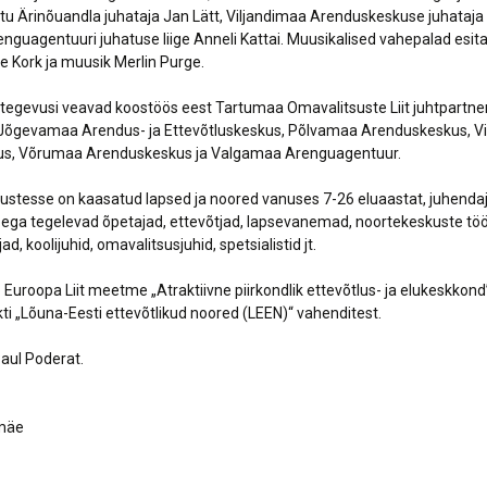
rtu Ärinõuandla juhataja Jan Lätt, Viljandimaa Arenduskeskuse juhataja
guagentuuri juhatuse liige Anneli Kattai. Muusikalised vahepalad esitas
 Kork ja muusik Merlin Purge.
 tegevusi veavad koostöös eest Tartumaa Omavalitsuste Liit juhtpartner
 Jõgevamaa Arendus- ja Ettevõtluskeskus, Põlvamaa Arenduskeskus, V
s, Võrumaa Arenduskeskus ja Valgamaa Arenguagentuur.
vustesse on kaasatud lapsed ja noored vanuses 7-26 eluaastat, juhenda
ega tegelevad õpetajad, ettevõtjad, lapsevanemad, noortekeskuste töö
d, koolijuhid, omavalitsusjuhid, spetsialistid jt.
Euroopa Liit meetme „Atraktiivne piirkondlik ettevõtlus- ja elukeskkond
ti „Lõuna-Eesti ettevõtlikud noored (LEEN)“ vahenditest.
Paul Poderat.
emäe