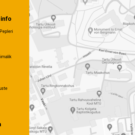
info
Pepleri
imalik
uste
a