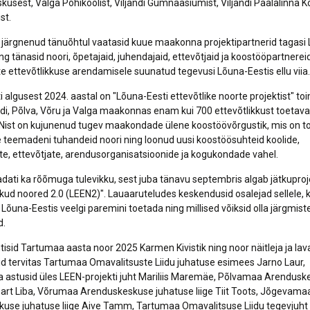
usest, Valga Põhikoolist, Viljandi Gümnaasiumist, Viljandi Paalalinna Ko
st.
 järgnenud tänuõhtul vaatasid kuue maakonna projektipartnerid tagasi 
g tänasid noori, õpetajaid, juhendajaid, ettevõtjaid ja koostööpartnerei
e ettevõtlikkuse arendamisele suunatud tegevusi Lõuna-Eestis ellu viia.
i algusest 2024. aastal on "Lõuna-Eesti ettevõtlike noorte projektist" t
ndi, Põlva, Võru ja Valga maakonnas enam kui 700 ettevõtlikkust toetava
ENist on kujunenud tugev maakondade ülene koostöövõrgustik, mis on 
e teemadeni tuhandeid noori ning loonud uusi koostöösuhteid koolide,
e, ettevõtjate, arendusorganisatsioonide ja kogukondade vahel.
dati ka rõõmuga tulevikku, sest juba tänavu septembris algab jätkuproj
likud noored 2.0 (LEEN2)". Lauaaruteludes keskendusid osalejad sellele, 
 Lõuna-Eestis veelgi paremini toetada ning millised võiksid olla järgmist
d.
tisid Tartumaa aasta noor 2025 Karmen Kivistik ning noor näitleja ja lav
id tervitas Tartumaa Omavalitsuste Liidu juhatuse esimees Jarno Laur,
astusid üles LEEN-projekti juht Mariliis Maremäe, Põlvamaa Arendusk
art Liba, Võrumaa Arenduskeskuse juhatuse liige Tiit Toots, Jõgevama
kuse juhatuse liige Aive Tamm, Tartumaa Omavalitsuse Liidu tegevjuht