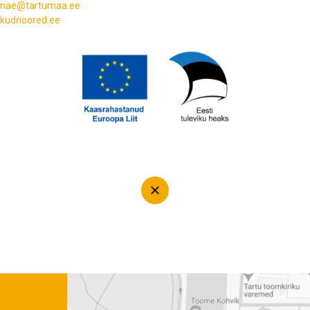
emae@tartumaa.ee
ikudnoored.ee