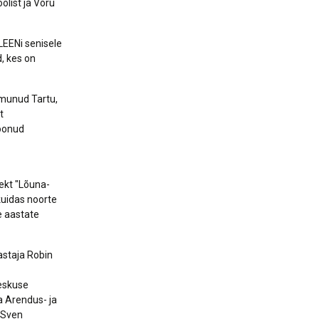
olist ja Võru
LEENi senisele
d, kes on
oimunud Tartu,
t
toonud
ekt "Lõuna-
kuidas noorte
e aastate
astaja Robin
eskuse
a Arendus- ja
 Sven