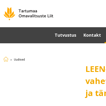
Tutvustus
Kontakt
Omavalitsused
Põhikiri
Uudised
Üldkoosolek
LEEN
Juhatus
Sümboolika
vahe
Tunnustamine
ja t
Komisjonid ja nõukogud
Dokumendid