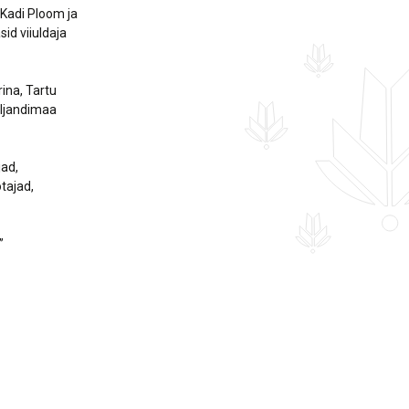
 Kadi Ploom ja
id viiuldaja
ina, Tartu
iljandimaa
jad,
tajad,
”