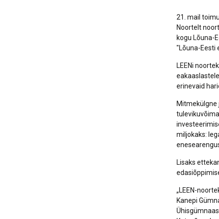
21. mail toim
Noortelt noort
kogu Lõuna-Ee
"Lõuna-Eesti 
LEENi noorte
eakaaslastele
erinevaid har
Mitmekülgne j
tulevikuvõima
investeerimis
miljokaks: le
enesearengust
Lisaks etteka
edasiõppimis
„LEEN-noorte
Kanepi Gümna
Ühisgümnaasiu