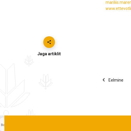
mariliis.mar
www.ettevotl
Jaga artiklit
Eelmine