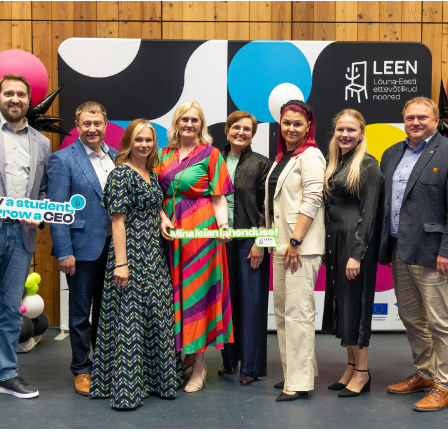
Lõppenud projektid
Part
ja heaoluprofiil 2
30 aastat Tartumaa
Tart
Omavalitsuste Liitu
Toi
Aren