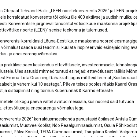
us Otepääl Tehvandi Hallis „LEEN-noortekonverents 2026“ ja LEEN-projek
ele korraldatud konverents tõi kokku üle 400 aktiivse ja uudishimuliku os
sti. Konverentsile järgneval tänuõhtul võtsid kuue maakonna projektip
ettevõtlike noorte (LEEN)" senise teekonna ja tulemused.
konverentsi korraldasid Lõuna-Eesti kuue maakonna noored eesmärgig
 võimalust saada uusi teadmisi, kuulata inspireerivaid esinejaid ning a
idus- ja enesearenguvõimalusi.
a praktiline päev keskendus ettevõtlusele, investeerimisele, tehnoloogi
lustele. Üles astusid mitmed tuntud esinejad: ettevõtlusest rääkis Mõn
est Emma-Lota Oras ning Rahakratt jagas mõtteid teemal „Kuidas saad
gaalselt ja vähem kui 10 aastaga“. Päeva teises pooles rääkis Kaarel Ora
 ja distsipliinist ning toimus Küberünnak & Karmo etteaste.
nnetele oli kogu päeva vältel avatud messiala, kus noored said tutvuda
e, ettevõtluse ja enesearengu võimalustega.
konverents 2026“ korraldusmeeskonda panustasid õpilased Antsla Gü
asiumist, Mustvee Koolist, Nõo Reaalgümnaasiumist, Osula Põhikoolis
mist, Põlva Koolist, TERA Gümnaasiumist, Tsirguliina Koolist, Valgam