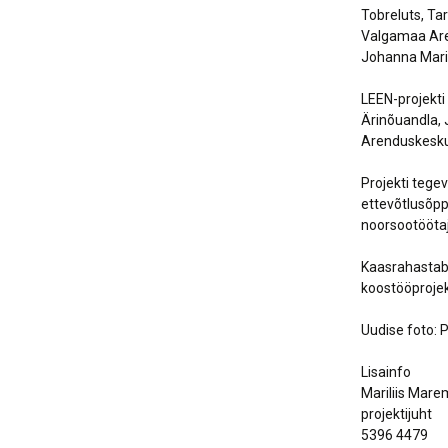
Tobreluts, Ta
Valgamaa Aren
Johanna Marie
LEEN-projekti
Ärinõuandla,
Arenduskesku
Projekti tege
ettevõtlusõpp
noorsootöötaja
Kaasrahastab 
koostööprojek
Uudise foto: 
Lisainfo
Mariliis Mar
projektijuht
5396 4479