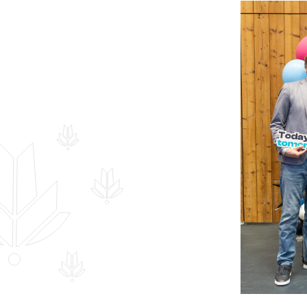
Hankekord
Fotogalerii
Sündmuste kalender