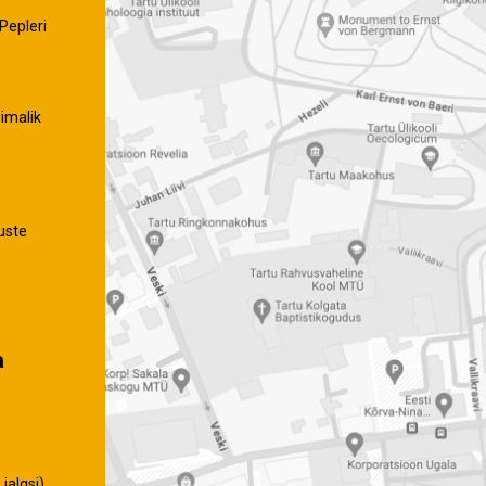
Pepleri
imalik
uste
a
jalgsi)