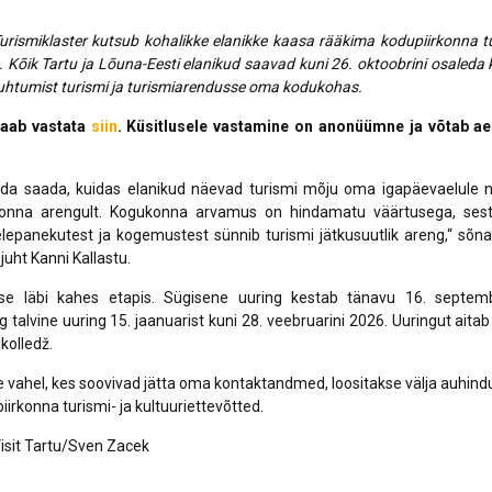
urismiklaster kutsub kohalikke elanikke kaasa rääkima kodupiirkonna tu
 Kõik Tartu ja Lõuna-Eesti elanikud saavad kuni 26. oktoobrini osaleda k
uhtumist turismi ja turismiarendusse oma kodukohas.
saab vastata
siin
. Küsitlusele vastamine on anonüümne ja võtab a
da saada, kuidas elanikud näevad turismi mõju oma igapäevaelule 
konna arengult. Kogukonna arvamus on hindamatu väärtusega, sest 
lepanekutest ja kogemustest sünnib turismi jätkusuutlik areng,“ sõn
 juht Kanni Kallastu.
akse läbi kahes etapis. Sügisene uuring kestab tänavu 16. septemb
g talvine uuring 15. jaanuarist kuni 28. veebruarini 2026. Uuringut aitab 
 kolledž.
te vahel, kes soovivad jätta oma kontaktandmed, loositakse välja auhindu
iirkonna turismi- ja kultuuriettevõtted.
Visit Tartu/Sven Zacek