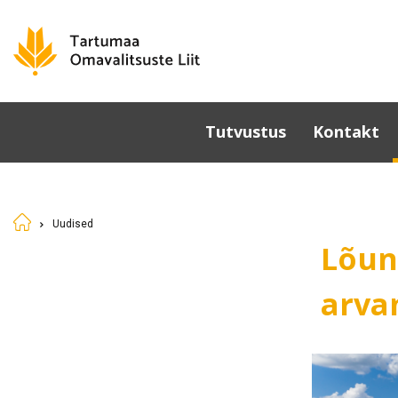
Tutvustus
Kontakt
Omavalitsused
Põhikiri
Uudised
Üldkoosolek
Lõun
Juhatus
Sümboolika
arva
Tunnustamine
Komisjonid ja nõukogud
Dokumendid