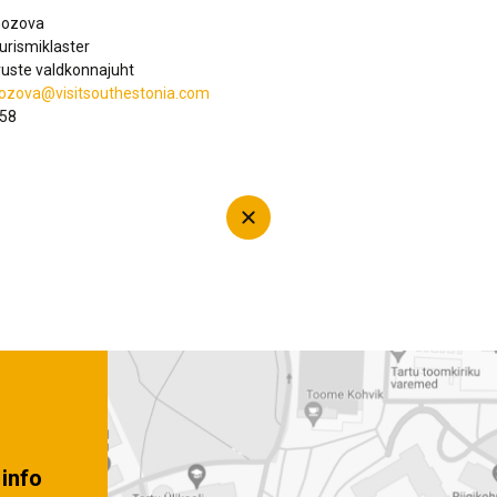
mozova
urismiklaster
uste valdkonnajuht
ozova@visitsouthestonia.com
058
info