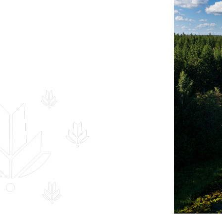
Hankekord
Fotogalerii
Sündmuste kalender