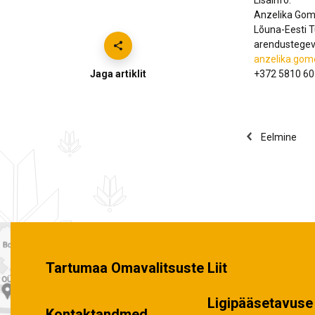
Anzelika Go
Lõuna-Eesti T
arendustegev
anzelika.gom
Jaga artiklit
+372 5810 6
Eelmine
Tartumaa Omavalitsuste Liit
Ligipääsetavuse 
Kontaktandmed