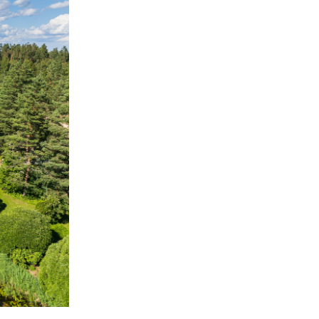
nerid
021
Tartu maakonna
umaa loomerada
energia- ja kliimakava
munud
Tartu maakonna
toidustrateegia 2022-
gusuunad
2030
Uuringud
Uuring "Toitlustuse
korraldus ja kohalik
tooraine"