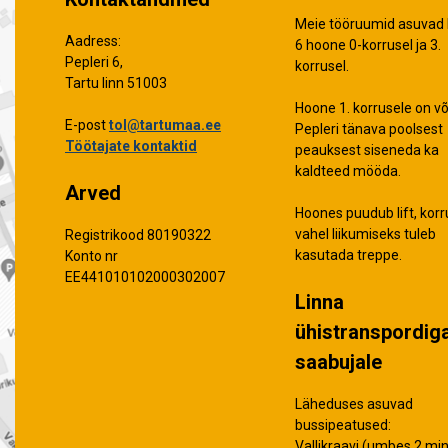
Meie tööruumid asuvad 
Aadress:
6 hoone 0-korrusel ja 3.
Pepleri 6,
korrusel.
Tartu linn 51003
Hoone 1. korrusele on võ
E-post
tol@tartumaa.ee
Pepleri tänava poolsest
Töötajate kontaktid
peauksest siseneda ka
kaldteed mööda.
Arved
Hoones puudub lift, korr
vahel liikumiseks tuleb
Registrikood 80190322
kasutada treppe.
Konto nr
EE441010102000302007
Linna
ühistranspordig
saabujale
Läheduses asuvad
bussipeatused:
Vallikraavi (umbes 2 min 