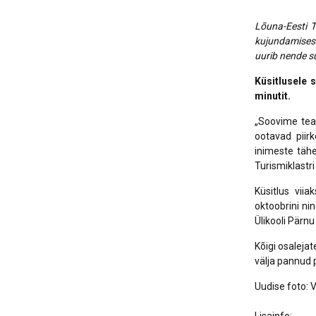
Lõuna-Eesti T
kujundamises.
uurib nende s
Küsitlusele 
minutit.
„Soovime tea
ootavad piir
inimeste tähe
Turismiklastri
Küsitlus vii
oktoobrini nin
Ülikooli Pärnu
Kõigi osaleja
välja pannud p
Uudise foto: 
Lisainfo: