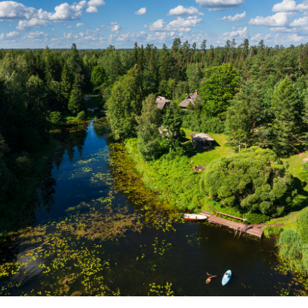
Lõppenud projektid
Part
ja heaoluprofiil 2
30 aastat Tartumaa
Tart
Omavalitsuste Liitu
Toi
Aren