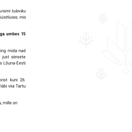
rismi tuleviku
üsitluses, mis
ega umbes 15
ning mida nad
just siinsete
as Lõuna-Eesti
rist kuni 26.
läbi viia Tartu
, mille on