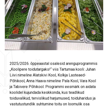
2025/2026. õppeaastal osalesid arenguprogrammis
„Koolipere toidutargaks!“ viis Tartumaa kooli: Juhan
Liivi nimeline Alatskivi Kool, Kolkja Lasteaed-
Põhikool, Anna Haava nimeline Pala Kool, Vara Kool
ja Tabivere Põhikool. Programmi eesmärk on aidata
koolidel kujundada keskkonda, kus teadlikud
toiduvalikud, tervislikud harjumused, toiduharidus ja
vastutustundlik suhtumine toitu on loomulik osa