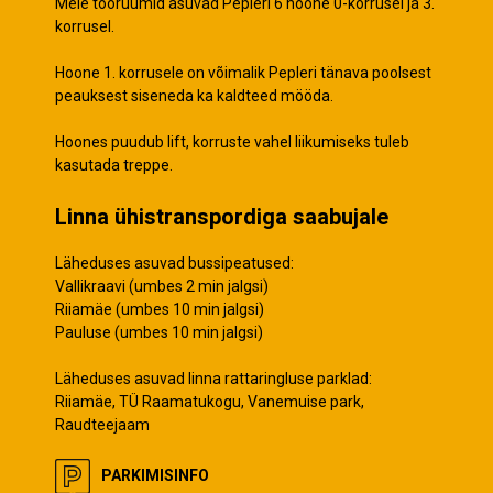
Meie tööruumid asuvad Pepleri 6 hoone 0-korrusel ja 3.
korrusel.
Hoone 1. korrusele on võimalik Pepleri tänava poolsest
peauksest siseneda ka kaldteed mööda.
Hoones puudub lift, korruste vahel liikumiseks tuleb
kasutada treppe.
Linna ühistranspordiga saabujale
Läheduses asuvad bussipeatused:
Vallikraavi (umbes 2 min jalgsi)
Riiamäe (umbes 10 min jalgsi)
Pauluse (umbes 10 min jalgsi)
Läheduses asuvad linna rattaringluse parklad:
Riiamäe, TÜ Raamatukogu, Vanemuise park,
Raudteejaam
PARKIMISINFO