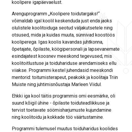
koolipere igapäevaelust.
Arenguprogramm „Koolipere toidutargaks!“
võimaldab igal koolil keskenduda just enda jaoks
olulistele koolitoiduga seotud väljakutsetele ning
otsused, mida ja kuidas muuta, sünnivad koostöös
kooliperega. Igas koolis kavandas juhtkonna,
õpetajate, õpilaste, köögipersonali ja lapsevanemate
esindajatest koosnev meeskond tegevused, mis
koolitoitlustuse ja toiduhariduse arendamiseks ellu
viiakse. Programmi kestel juhendasid meeskondi
mentorid: toitumisterapeut, peakokk ja koolitaja Triin
Muiste ning juhtimisnõustaja Marleen Viidul.
Ehkki iga kool täitis programmis omi eesmärke, oli
suund kõigil ühine - õpilaste toiduteadlikkuse ja
tervist toetavate söömisharjumuste kujundamine
ning koolitoidu ja kokkade töö väärtustamine.
Programmi tulemusel muutus toiduharidus koolides