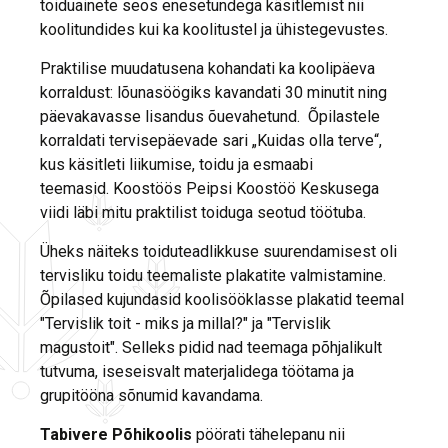
toiduainete seos enesetundega käsitlemist nii
koolitundides kui ka koolitustel ja ühistegevustes.
Praktilise muudatusena kohandati ka koolipäeva
korraldust: lõunasöögiks kavandati 30 minutit ning
päevakavasse lisandus õuevahetund. Õpilastele
korraldati tervisepäevade sari „Kuidas olla terve“,
kus käsitleti liikumise, toidu ja esmaabi
teemasid. Koostöös Peipsi Koostöö Keskusega
viidi läbi mitu praktilist toiduga seotud töötuba.
Üheks näiteks toiduteadlikkuse suurendamisest oli
tervisliku toidu teemaliste plakatite valmistamine.
Õpilased kujundasid koolisööklasse plakatid teemal
"Tervislik toit - miks ja millal?" ja "Tervislik
magustoit". Selleks pidid nad teemaga põhjalikult
tutvuma, iseseisvalt materjalidega töötama ja
grupitööna sõnumid kavandama.
Tabivere Põhikoolis
pöörati tähelepanu nii