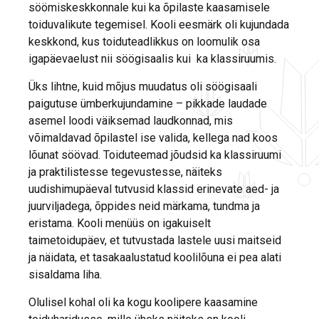
söömiskeskkonnale kui ka õpilaste kaasamisele
toiduvalikute tegemisel. Kooli eesmärk oli kujundada
keskkond, kus toiduteadlikkus on loomulik osa
igapäevaelust nii söögisaalis kui ka klassiruumis.
Üks lihtne, kuid mõjus muudatus oli söögisaali
paigutuse ümberkujundamine – pikkade laudade
asemel loodi väiksemad laudkonnad, mis
võimaldavad õpilastel ise valida, kellega nad koos
lõunat söövad. Toiduteemad jõudsid ka klassiruumi
ja praktilistesse tegevustesse, näiteks
uudishimupäeval tutvusid klassid erinevate aed- ja
juurviljadega, õppides neid märkama, tundma ja
eristama. Kooli menüüs on igakuiselt
taimetoidupäev, et tutvustada lastele uusi maitseid
ja näidata, et tasakaalustatud koolilõuna ei pea alati
sisaldama liha.
Olulisel kohal oli ka kogu koolipere kaasamine