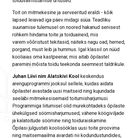
toiduvalmistamise üritused.
Toit on mitmekesine ja serveeritud eraldi - kõik
lapsed leiavad iga päev midagi süüa. Teadliku
suunamise tulemusel on noored hakanud senisest
rohkem hindama toite ja toiduaineid, mis
varem võõristust tekitasid, näiteks nagu oad, herned,
porgand, must leib ja hummus. Igal klassil on nüüd
kooliaias oma kastpeenar, mis aitab õpilastel
paremini mõista toidu teekonda seemnest taldrikule.
Juhan Liivi nim Alatskivi Kool
keskendus
arenguprogrammi jooksul sellele, kuidas aidata
õpilastel avastada uusi maitseid ning kujundada
seeläbi mitmekesisemaid toitumisharjumusi.
Programmiga liitumisel olid murekohtadeks õpilaste
ühekülgsed söömisharjumused, vähene köögiviljade
ja kalatoitude söömine ning toiduraiskamine.
Õpilasi julgustati koolisööklas uusi toite proovima
ning maitsemaailma avardati nii kodundustundides,