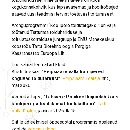
toiduharidusse, mille üheks näiteks on kooli
kogukonnakohvik, kus lapsevanemad ja koolitöötajad
saavad uusi teadmisi tervist toetavast toitumisest.
Arenguprogrammi “Koolipere toidutargaks!” on välja
töötanud Tartumaa toiduhariduse ja
toitlustuskorralduse juhtgrupp ja EMÜ Mahekeskus
koostöös Tartu Biotehnoloogia Pargiga.
Kaasrahastab Euroopa Liit.
Loe samal teemal artikleid:
Kristi Jõesaar,
"Peipsiääre valla koolipered
koguvad toidutarkust"
.
Peipsiääre Teataja
, nr 5,
mai 2026.
Veronika Täpsi,
"Tabivere Põhikool kujundab koos
kooliperega teadlikumat toidukultuuri"
.
Tartu
Valla Kuukiri,
jaanuar 2026, lk 15.
Siit leiad eelmisel õppeaastal programmis osalenud
koolide
kogemuslood.