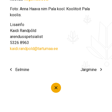
Foto: Anna Haava nim Pala kool. Koolitoit Pala
koolis.
Lisainfo
Kaidi Randpõld
arendusspetsialist
5326 8963
kaidi.randpold@tartumaa.ee
Eelmine
Järgmine