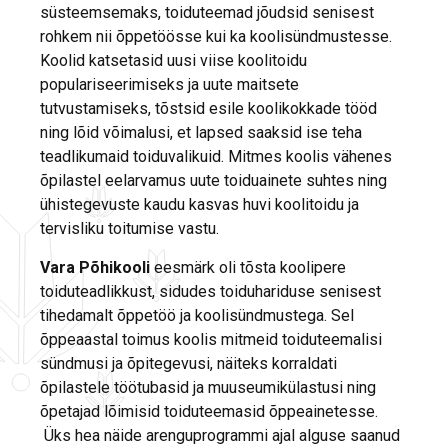
süsteemsemaks, toiduteemad jõudsid senisest
rohkem nii õppetöösse kui ka koolisündmustesse.
Koolid katsetasid uusi viise koolitoidu
populariseerimiseks ja uute maitsete
tutvustamiseks, tõstsid esile koolikokkade tööd
ning lõid võimalusi, et lapsed saaksid ise teha
teadlikumaid toiduvalikuid. Mitmes koolis vähenes
õpilastel eelarvamus uute toiduainete suhtes ning
ühistegevuste kaudu kasvas huvi koolitoidu ja
tervisliku toitumise vastu.
Vara Põhikooli
eesmärk
oli tõsta koolipere
toiduteadlikkust, sidudes toiduhariduse senisest
tihedamalt õppetöö ja koolisündmustega. Sel
õppeaastal toimus koolis mitmeid toiduteemalisi
sündmusi ja õpitegevusi, näiteks korraldati
õpilastele töötubasid ja muuseumikülastusi ning
õpetajad lõimisid toiduteemasid õppeainetesse.
Üks hea näide arenguprogrammi ajal alguse saanud