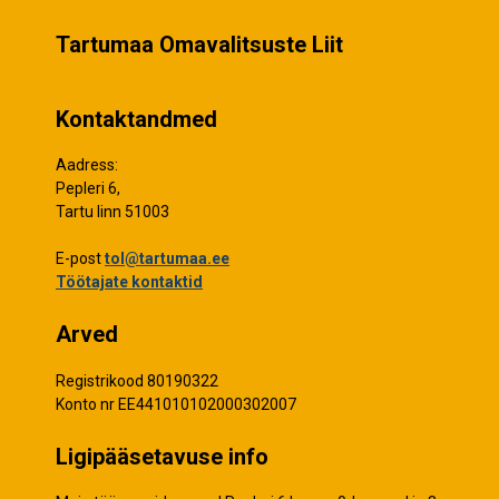
Tartumaa Omavalitsuste Liit
Kontaktandmed
Aadress:
Pepleri 6,
Tartu linn 51003
E-post
tol@tartumaa.ee
Töötajate kontaktid
Arved
Registrikood 80190322
Konto nr EE441010102000302007
Ligipääsetavuse info