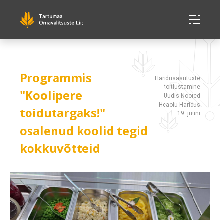
Programmis
Haridusasutuste
toitlustamine
"Koolipere
Uudis Noored
Heaolu Haridus
toidutargaks!"
19. juuni
osalenud koolid tegid
kokkuvõtteid