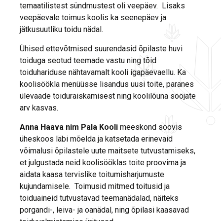
temaatilistest sündmustest oli veepäev. Lisaks
veepäevale toimus koolis ka seenepäev ja
jätkusuutliku toidu nädal.
Ühised ettevõtmised suurendasid õpilaste huvi
toiduga seotud teemade vastu ning tõid
toiduhariduse nähtavamalt kooli igapäevaellu. Ka
koolisöökla menüüsse lisandus uusi toite, paranes
ülevaade toiduraiskamisest ning koolilõuna sööjate
arv kasvas.
Anna Haava nim Pala Kooli
meeskond soovis
üheskoos läbi mõelda ja katsetada erinevaid
võimalusi õpilastele uute maitsete tutvustamiseks,
et julgustada neid koolisööklas toite proovima ja
aidata kaasa tervislike toitumisharjumuste
kujundamisele. Toimusid mitmed toitusid ja
toiduaineid tutvustavad teemanädalad, näiteks
porgandi-, leiva- ja oanädal, ning õpilasi kaasavad