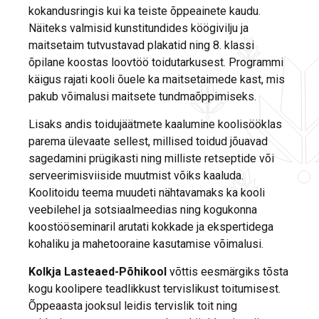
kokandusringis kui ka teiste õppeainete kaudu.
Näiteks valmisid kunstitundides köögivilju ja
maitsetaim tutvustavad plakatid ning 8. klassi
õpilane koostas loovtöö toidutarkusest. Programmi
käigus rajati kooli õuele ka maitsetaimede kast, mis
pakub võimalusi maitsete tundmaõppimiseks.
Lisaks andis toidujäätmete kaalumine koolisööklas
parema ülevaate sellest, millised toidud jõuavad
sagedamini prügikasti ning milliste retseptide või
serveerimisviiside muutmist võiks kaaluda.
Koolitoidu teema muudeti nähtavamaks ka kooli
veebilehel ja sotsiaalmeedias ning kogukonna
koostööseminaril arutati kokkade ja ekspertidega
kohaliku ja mahetooraine kasutamise võimalusi.
Kolkja Lasteaed-Põhikool
võttis eesmärgiks tõsta
kogu koolipere teadlikkust tervislikust toitumisest.
Õppeaasta jooksul leidis tervislik toit ning