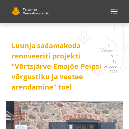
Luunja sadamakoda
Uudis
Sündmus
renoveeriti projekti
VEP
15.
"Võrtsjärve-Emajõe-Peipsi
oktoober
2025
võrgustiku ja veetee
arendamine" toel