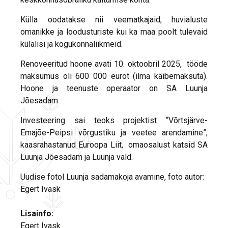
Külla oodatakse nii veematkajaid, huvialuste
omanikke ja loodusturiste kui ka maa poolt tulevaid
külalisi ja kogukonnaliikmeid.
Renoveeritud hoone avati 10. oktoobril 2025, tööde
maksumus oli 600 000 eurot (ilma käibemaksuta).
Hoone ja teenuste operaator on SA Luunja
Jõesadam.
Investeering sai teoks projektist “Võrtsjärve-
Emajõe-Peipsi võrgustiku ja veetee arendamine”,
kaasrahastanud Euroopa Liit, omaosalust katsid SA
Luunja Jõesadam ja Luunja vald.
Uudise fotol Luunja sadamakoja avamine, foto autor:
Egert Ivask
Lisainfo:
Egert Ivask