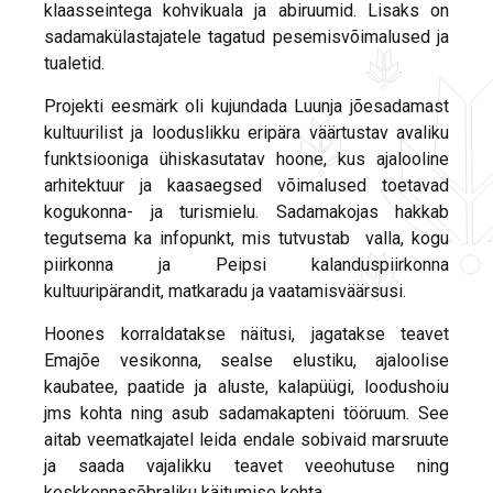
klaasseintega kohvikuala ja abiruumid. Lisaks on
sadamakülastajatele tagatud pesemisvõimalused ja
tualetid.
Projekti eesmärk oli kujundada Luunja jõesadamast
kultuurilist ja looduslikku eripära väärtustav avaliku
funktsiooniga ühiskasutatav hoone, kus ajalooline
arhitektuur ja kaasaegsed võimalused toetavad
kogukonna- ja turismielu. Sadamakojas hakkab
tegutsema ka infopunkt, mis tutvustab valla, kogu
piirkonna ja Peipsi kalanduspiirkonna
kultuuripärandit, matkaradu ja vaatamisväärsusi.
Hoones korraldatakse näitusi, jagatakse teavet
Emajõe vesikonna, sealse elustiku, ajaloolise
kaubatee, paatide ja aluste, kalapüügi, loodushoiu
jms kohta ning asub sadamakapteni tööruum. See
aitab veematkajatel leida endale sobivaid marsruute
ja saada vajalikku teavet veeohutuse ning
keskkonnasõbraliku käitumise kohta.