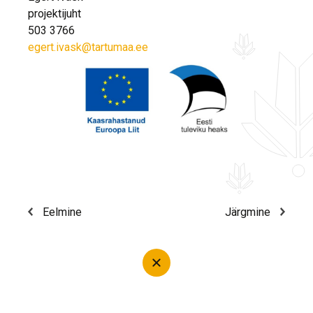
projektijuht
503 3766
egert.ivask@tartumaa.ee
Eelmine
Järgmine