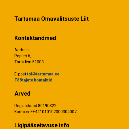
Tartumaa Omavalitsuste Liit
Kontaktandmed
Aadress:
Pepleri 6,
Tartu linn 51003
E-post
tol@tartumaa.ee
Töötajate kontaktid
Arved
Registrikood 80190322
Konto nr EE441010102000302007
Ligipääsetavuse info