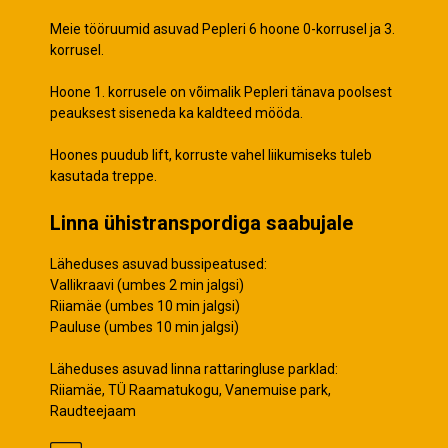
Meie tööruumid asuvad Pepleri 6 hoone 0-korrusel ja 3.
korrusel.
Hoone 1. korrusele on võimalik Pepleri tänava poolsest
peauksest siseneda ka kaldteed mööda.
Hoones puudub lift, korruste vahel liikumiseks tuleb
kasutada treppe.
Linna ühistranspordiga saabujale
Läheduses asuvad bussipeatused:
Vallikraavi (umbes 2 min jalgsi)
Riiamäe (umbes 10 min jalgsi)
Pauluse (umbes 10 min jalgsi)
Läheduses asuvad linna rattaringluse parklad:
Riiamäe, TÜ Raamatukogu, Vanemuise park,
Raudteejaam