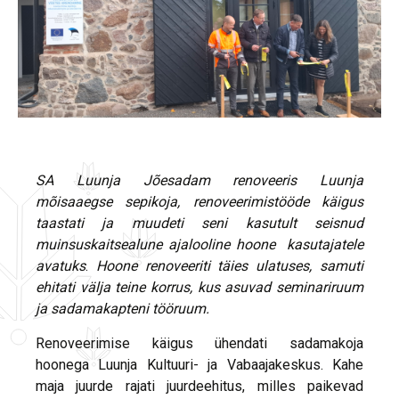
SA Luunja Jõesadam renoveeris Luunja
mõisaaegse sepikoja, r
enoveerimistööde käigus
taastati ja muudeti seni kasutult seisnud
muinsuskaitsealune ajalooline hoone kasutajatele
avatuks
.
Hoone renoveeriti täies ulatuses, samuti
ehitati välja teine korrus, kus asuvad seminariruum
ja sadamakapteni tööruum.
Renoveerimise käigus ühendati sadamakoja
hoonega Luunja Kultuuri- ja Vabaajakeskus. Kahe
maja juurde rajati juurdeehitus, milles paikevad