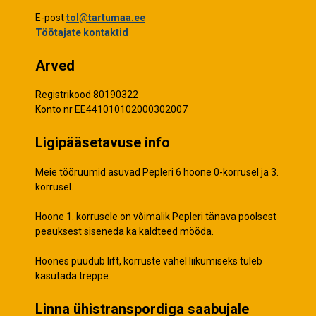
E-post
tol@tartumaa.ee
Töötajate kontaktid
Arved
Registrikood 80190322
Konto nr EE441010102000302007
Ligipääsetavuse info
Meie tööruumid asuvad Pepleri 6 hoone 0-korrusel ja 3.
korrusel.
Hoone 1. korrusele on võimalik Pepleri tänava poolsest
peauksest siseneda ka kaldteed mööda.
Hoones puudub lift, korruste vahel liikumiseks tuleb
kasutada treppe.
Linna ühistranspordiga saabujale