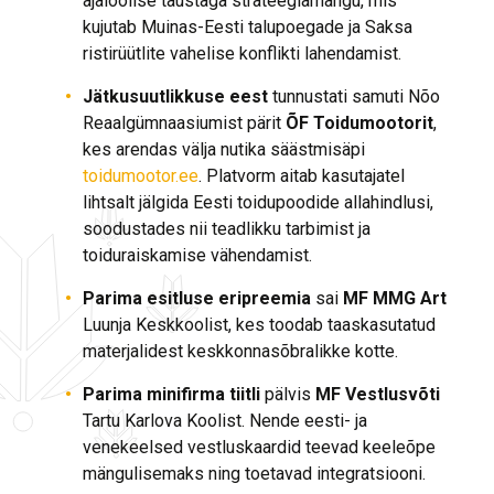
ajaloolise taustaga strateegiamängu, mis
kujutab Muinas-Eesti talupoegade ja Saksa
ristirüütlite vahelise konflikti lahendamist.
Jätkusuutlikkuse eest
tunnustati samuti Nõo
Reaalgümnaasiumist pärit
ÕF
Toidumootorit
,
kes arendas välja nutika säästmisäpi
toidumootor.ee
. Platvorm aitab kasutajatel
lihtsalt jälgida Eesti toidupoodide allahindlusi,
soodustades nii teadlikku tarbimist ja
toiduraiskamise vähendamist.
Parima esitluse eripreemia
sai
MF MMG Art
Luunja Keskkoolist, kes toodab taaskasutatud
materjalidest keskkonnasõbralikke kotte.
Parima minifirma tiitli
pälvis
MF Vestlusvõti
Tartu Karlova Koolist. Nende eesti- ja
venekeelsed vestluskaardid teevad keeleõpe
mängulisemaks ning toetavad integratsiooni.