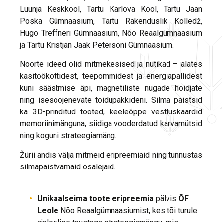
Luunja Keskkool, Tartu Karlova Kool, Tartu Jaan
Poska Gümnaasium, Tartu Rakenduslik Kolledž,
Hugo Treffneri Gümnaasium, Nõo Reaalgümnaasium
ja Tartu Kristjan Jaak Petersoni Gümnaasium.
Noorte ideed olid mitmekesised ja nutikad – alates
käsitöökottidest, teepommidest ja energiapallidest
kuni säästmise äpi, magnetiliste nugade hoidjate
ning isesoojenevate toidupakkideni. Silma paistsid
ka 3D-prinditud tooted, keeleõppe vestluskaardid
memoriinimänguna, siidiga vooderdatud karvamütsid
ning koguni strateegiamäng.
Žürii andis välja mitmeid eripreemiaid ning tunnustas
silmapaistvamaid osalejaid.
Unikaalseima toote eripreemia
pälvis
ÕF
Leole
Nõo Reaalgümnaasiumist, kes tõi turule