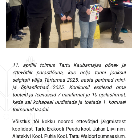
11. aprillil toimus Tartu Kaubamajas põnev ja
ettevõtlik pärastlõuna, kus nelja tunni jooksul
selgitati välja Tartumaa 2025. aasta parimad mini-
ja õpilasfirmad 2025. Konkursil esitlesid oma
tooteid ja teenuseid 7 minifirmat ja 10 õpilasfirmat,
keda sai kohapeal uudistada ja toetada 1. korrusel
toimunud laadal.
Võistlus tõi kokku noored ettevõtjad järgmistest
koolidest: Tartu Erakooli Peedu kool, Juhan Liivi nim.
Alatskivi Kool, Puhja Kool, Tartu Waldorfgümnaasium,