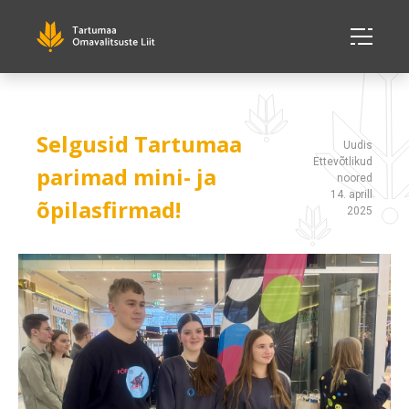
Selgusid Tartumaa
Uudis
Ettevõtlikud
parimad mini- ja
noored
14. aprill
õpilasfirmad!
2025