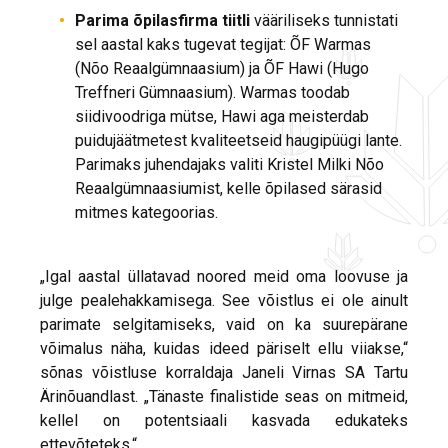
Parima õpilasfirma tiitli
vääriliseks tunnistati
sel aastal kaks tugevat tegijat: ÕF Warmas
(Nõo Reaalgümnaasium) ja ÕF Hawi (Hugo
Treffneri Gümnaasium). Warmas toodab
siidivoodriga mütse, Hawi aga meisterdab
puidujäätmetest kvaliteetseid haugipüügi lante.
Parimaks juhendajaks valiti Kristel Milki Nõo
Reaalgümnaasiumist, kelle õpilased särasid
mitmes kategoorias.
„Igal aastal üllatavad noored meid oma loovuse ja
julge pealehakkamisega. See võistlus ei ole ainult
parimate selgitamiseks, vaid on ka suurepärane
võimalus näha, kuidas ideed päriselt ellu viiakse,“
sõnas võistluse korraldaja Janeli Virnas SA Tartu
Ärinõuandlast. „Tänaste finalistide seas on mitmeid,
kellel on potentsiaali kasvada edukateks
ettevõteteks.“