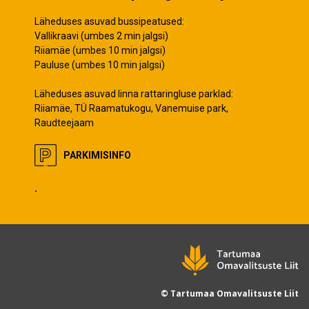
Läheduses asuvad bussipeatused:
Vallikraavi (umbes 2 min jalgsi)
Riiamäe (umbes 10 min jalgsi)
Pauluse (umbes 10 min jalgsi)
Läheduses asuvad linna rattaringluse parklad:
Riiamäe, TÜ Raamatukogu, Vanemuise park,
Raudteejaam
PARKIMISINFO
.
© Tartumaa Omavalitsuste Liit