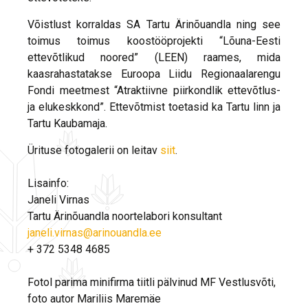
Võistlust korraldas SA Tartu Ärinõuandla ning see
toimus toimus koostööprojekti “Lõuna-Eesti
ettevõtlikud noored” (LEEN) raames, mida
kaasrahastatakse Euroopa Liidu Regionaalarengu
Fondi meetmest “Atraktiivne piirkondlik ettevõtlus-
ja elukeskkond”. Ettevõtmist toetasid ka Tartu linn ja
Tartu Kaubamaja.
Ürituse fotogalerii on leitav
siit
.
Lisainfo:
Janeli Virnas
Tartu Ärinõuandla noortelabori konsultant
janeli.virnas@arinouandla.ee
+ 372 5348 4685
Fotol parima minifirma tiitli pälvinud MF Vestlusvõti,
foto autor Mariliis Maremäe