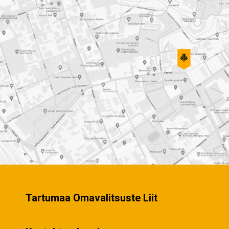
Tartumaa Omavalitsuste Liit