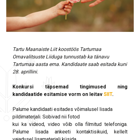
Tartu Maanaiste Liit koostöös Tartumaa
Omavalitsuste Liiduga tunnustab ka tänavu
Tartumaa aasta ema. Kandidaate saab esitada kuni
28. aprillini.
Konkursi täpsemad tingimused ning
kandidaatide esitamise vorm on leitav
SIIT
.
Palume kandidaati esitades võimalusel lisada
pildimaterjali. Sobivad nii fotod
kui ka videod, video võib olla filmitud telefoniga.
Palume lisada ankeeti kontaktisikuid, kellelt
vajadusel lisamaterjali küsida.