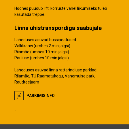
Hoones puudub lift, korruste vahel liikumiseks tuleb
kasutada treppe.
Linna ühistranspordiga saabujale
Läheduses asuvad bussipeatused:
Vallikraavi (umbes 2 min jalgsi)
Riiamäe (umbes 10 min jalgsi)
Pauluse (umbes 10 min jalgsi)
Läheduses asuvad linna rattaringluse parklad:
Riiamäe, TÜ Raamatukogu, Vanemuise park,
Raudteejaam
PARKIMISINFO
.