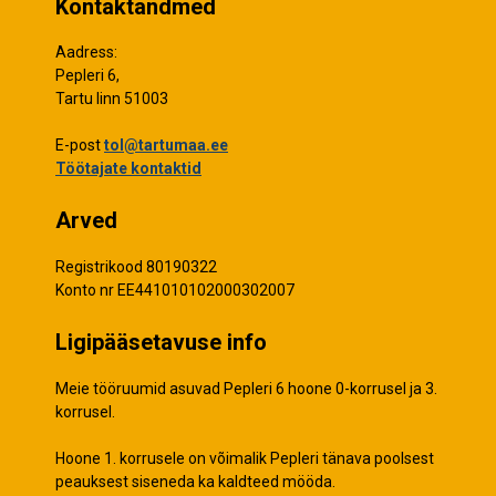
Kontaktandmed
Aadress:
Pepleri 6,
Tartu linn 51003
E-post
tol@tartumaa.ee
Töötajate kontaktid
Arved
Registrikood 80190322
Konto nr EE441010102000302007
Ligipääsetavuse info
Meie tööruumid asuvad Pepleri 6 hoone 0-korrusel ja 3.
korrusel.
Hoone 1. korrusele on võimalik Pepleri tänava poolsest
peauksest siseneda ka kaldteed mööda.