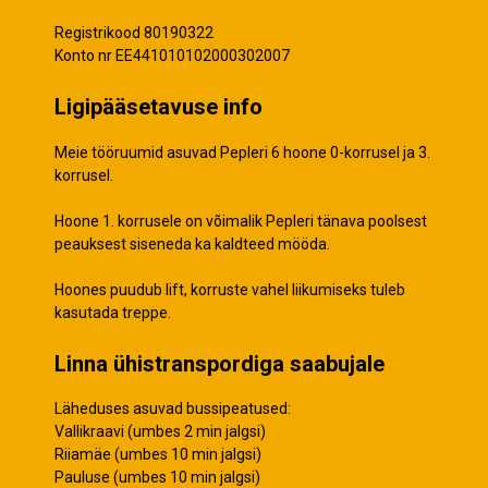
Registrikood 80190322
Konto nr EE441010102000302007
Ligipääsetavuse info
Meie tööruumid asuvad Pepleri 6 hoone 0-korrusel ja 3.
korrusel.
Hoone 1. korrusele on võimalik Pepleri tänava poolsest
peauksest siseneda ka kaldteed mööda.
Hoones puudub lift, korruste vahel liikumiseks tuleb
kasutada treppe.
Linna ühistranspordiga saabujale
Läheduses asuvad bussipeatused:
Vallikraavi (umbes 2 min jalgsi)
Riiamäe (umbes 10 min jalgsi)
Pauluse (umbes 10 min jalgsi)