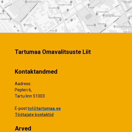
Tartumaa Omavalitsuste Liit
Kontaktandmed
Aadress:
Pepleri 6,
Tartu linn 51003
E-post
tol@tartumaa.ee
Töötajate kontaktid
Arved