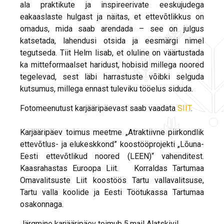
ala praktikute ja inspireerivate eeskujudega
eakaaslaste hulgast ja näitas, et ettevõtlikkus on
omadus, mida saab arendada – see on julgus
katsetada, lahendusi otsida ja eesmärgi nimel
tegutseda. Tiit Helm lisab, et oluline on väärtustada
ka mitteformaalset haridust, hobisid millega noored
tegelevad, sest läbi harrastuste võibki selguda
kutsumus, millega ennast tuleviku tööelus siduda.
Fotomeenutust karjääripäevast saab vaadata
SIIT
.
Karjääripäev toimus meetme „Atraktiivne piirkondlik
ettevõtlus- ja elukeskkond” koostööprojekti „Lõuna-
Eesti ettevõtlikud noored (LEEN)“ vahenditest.
Kaasrahastas Euroopa Liit. Korraldas Tartumaa
Omavalitsuste Liit koostöös Tartu vallavalitsuse,
Tartu valla koolide ja Eesti Töötukassa Tartumaa
osakonnaga.
Järgmine karjääripäev toimub 5.mail Alatskivil