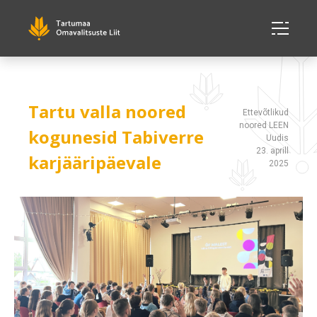
Tartu valla noored
Ettevõtlikud
noored LEEN
kogunesid Tabiverre
Uudis
23. aprill
karjääripäevale
2025