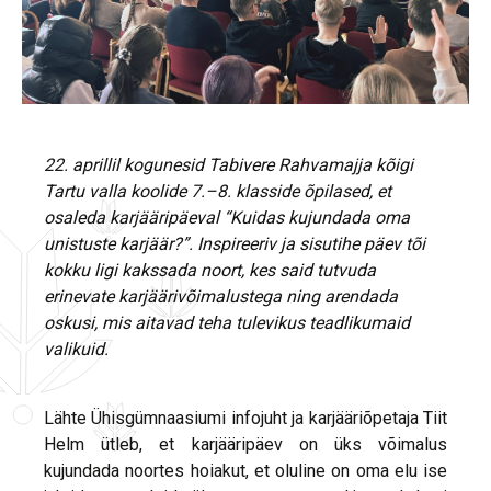
22. aprillil kogunesid Tabivere Rahvamajja kõigi
Tartu valla koolide 7.–8. klasside õpilased, et
osaleda karjääripäeval “Kuidas kujundada oma
unistuste karjäär?”. Inspireeriv ja sisutihe päev tõi
kokku ligi kakssada noort, kes said tutvuda
erinevate karjäärivõimalustega ning arendada
oskusi, mis aitavad teha tulevikus teadlikumaid
valikuid.
Lähte Ühisgümnaasiumi infojuht ja karjääriõpetaja Tiit
Helm ütleb, et karjääripäev on üks võimalus
kujundada noortes hoiakut, et oluline on oma elu ise