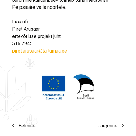
Peipsiääre valla noortele.
Lisainfo:
Piret Arusaar
ettevõtluse projektijuht
516 2945
piret.arusaar@tartumaa.ee
Eelmine
Järgmine