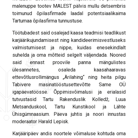
malenuppe tootev MALEST pälvis mullu detsembris
toimunud õpilasfirmade laadal potentsiaalikaima
Tartumaa õpilasfirma tunnustuse.
Töötubadest said osalejad kaasa teadmisi teadlikust
karjäärikujundamisest ning kandideerimisvestluseks
valmistumisest ja nippe, kuidas enesekindlalt
suhelda ja oma mõtteid selgelt väljendada. Noored
said ennast proovile panna mängulistes
ülesannetes, osaleda kaasahaaravas
ettevõtlusrollimängus „Ärilahing“ ning heita pilgu
Tabivere masinatööstusettevõtte Same OÜ
igapäevatöösse. Õppimisvõimalusi ja erialasid
tutvustasid Tartu Rakenduslik Kolledž, Luua
Metsanduskool, Tartu Kunstikool ja Lähte
Ühisgümnaasium. Päeva juhtis ja noori innustas
moderaator Harald Lepisk.
Karjääripäev andis noortele võimaluse kohtuda oma