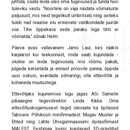
juhtida, osata leida üles oma tugevused ja tunda huvi
tuleviku vastu. “Noortele on vaja näidata võimaluste
paljusust, mis neid tegelikult ümbritseb ning selleks
tuleb nad reaalse elu erinevate valdkondade juurde
viia. Tihe õppekava seda paraku liiga tihti ei
võimalda,” sõnab Helm.
Päeva avas vallavanem Jarno Laur, kes rääkis
karjäärist kui teekonnast, mida saab kujundada -
oluline on leida tegevusala, mis rõõmu pakub,
julgeda katsetada ja ennast proovile panna, õppida
uusi oskusi, avardada silmaringi, olla ettevõtlik ja
kohaneda muutustega.
Ettevõtjaks kujunemise lugu jagas ASi Samelin
pikaaegne tegevdirektor Leida Kikka. Oma
ettevõtluskogemusest tegid ülevaate ka õpilased
Tabivere Põhikooli minifirmadest Mugav Muster ja
Ehted ning Lähte Ühisgümnaasiumi õpilasfirmast
MALEST. Eestimaa loomi kujutavaid 3D-prinditud