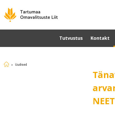
Tutvustus
Kontakt
Omavalitsused
Põhikiri
Uudised
Üldkoosolek
Täna
Juhatus
Sümboolika
arva
Tunnustamine
NEET
Komisjonid ja nõukogud
Dokumendid