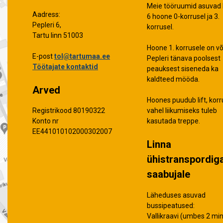
Meie tööruumid asuvad 
Aadress:
6 hoone 0-korrusel ja 3.
Pepleri 6,
korrusel.
Tartu linn 51003
Hoone 1. korrusele on võ
E-post
tol@tartumaa.ee
Pepleri tänava poolsest
Töötajate kontaktid
peauksest siseneda ka
kaldteed mööda.
Arved
Hoones puudub lift, korr
vahel liikumiseks tuleb
Registrikood 80190322
kasutada treppe.
Konto nr
EE441010102000302007
Linna
ühistranspordig
saabujale
Läheduses asuvad
bussipeatused:
Vallikraavi (umbes 2 min 