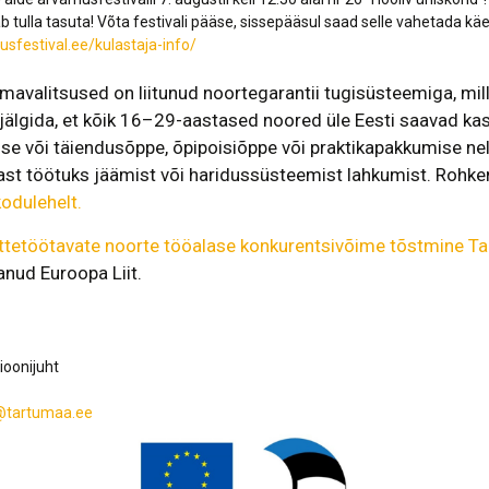
ab tulla tasuta! Võta festivali pääse, sissepääsul saad selle vahetada kä
usfestival.ee/kulastaja-info/
avalitsused on liitunud noortegarantii tugisüsteemiga, mil
jälgida, et kõik 16–29-aastased
noored üle Eesti saavad ka
e või täiendusõppe, õpipoisiõppe või praktikapakkumise nel
rast
töötuks jäämist või haridussüsteemist lahkumist. Rohke
kodulehelt.
ittetöötavate noorte tööalase konkurentsivõime tõstmine T
anud Euroopa Liit.
oonijuht
r@tartumaa.ee