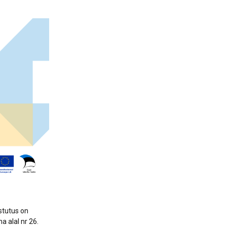
nerid
021
Tartu maakonna
umaa loomerada
energia- ja kliimakava
munud
Tartu maakonna
toidustrateegia 2022-
gusuunad
2030
Uuringud
Uuring "Toitlustuse
korraldus ja kohalik
tooraine"
astutus on
a alal nr 26.