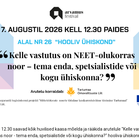
Lõppenud projektid
Part
ja heaoluprofiil 2
30 aastat Tartumaa
Tart
Omavalitsuste Liitu
Toi
Aren
ll 12.30 saavad kõik huvilised kaasa mõelda ja rääkida arutelule "Kelle v
s noor - tema enda, spetsialistide või kogu ühiskonna?" hooliva ühiskonn