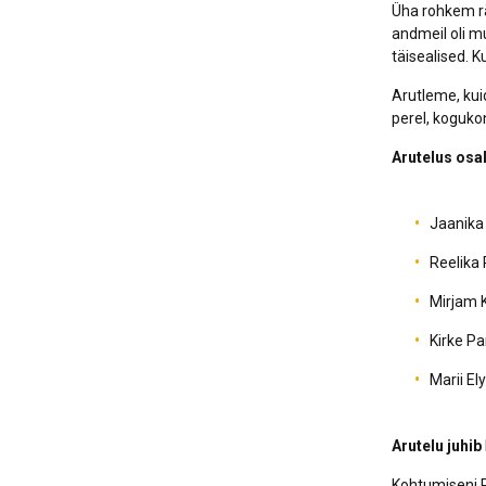
Üha rohkem rä
andmeil oli m
täisealised. K
Arutleme, kui
perel, koguko
Arutelus osa
Jaanika 
Reelika 
Mirjam 
Kirke P
Marii El
Arutelu juhib
Kohtumiseni Pa