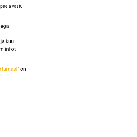
epaela vastu:
lega
s
ja kuu
m infot
artumaal"
on