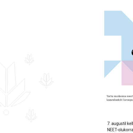
Hankekord
Fotogalerii
Sündmuste kalender
7. augustil ke
NEET-olukorra