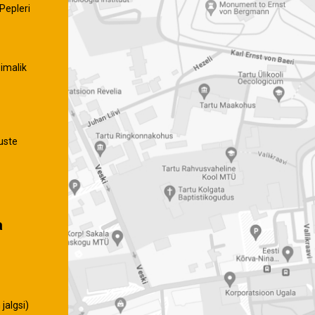
Pepleri
imalik
uste
a
jalgsi)