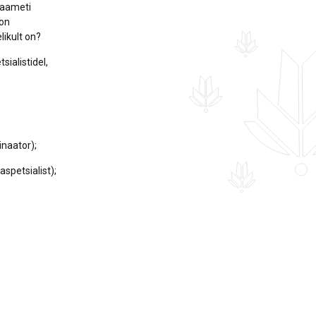
kaameti
 on
likult on?
ialistidel,
inaator);
spetsialist);