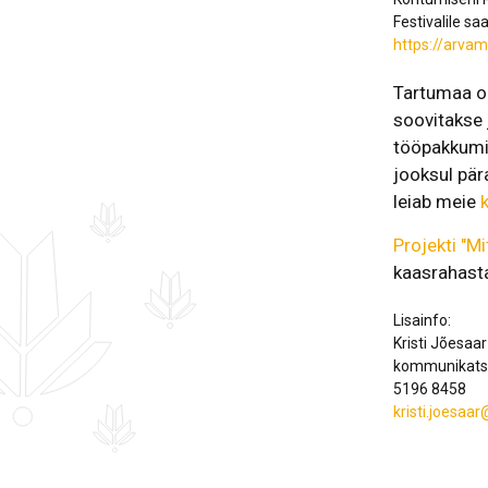
Festivalile sa
https://arvam
Tartumaa om
soovitakse 
tööpakkumis
jooksul pä
leiab meie
Projekti "M
kaasrahast
Lisainfo:
Kristi Jõesaar
kommunikatsi
5196 8458
kristi.joesaa