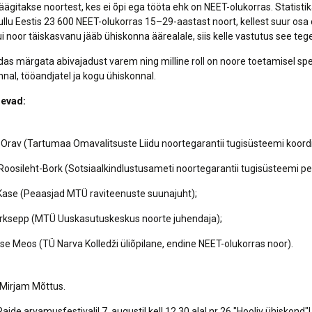
ägitakse noortest, kes ei õpi ega tööta ehk on NEET-olukorras. Statisti
ullu Eestis 23 600 NEET-olukorras 15–29-aastast noort, kellest suur osa
ui noor täiskasvanu jääb ühiskonna äärealale, siis kelle vastutus see tege
das märgata abivajadust varem ning milline roll on noore toetamisel spets
nnal, tööandjatel ja kogu ühiskonnal.
levad:
Orav (Tartumaa Omavalitsuste Liidu noortegarantii tugisüsteemi koord
Roosileht-Bork (Sotsiaalkindlustusameti noortegarantii tugisüsteemi pea
Kase (Peaasjad MTÜ raviteenuste suunajuht);
arksepp (MTÜ Uuskasutuskeskus noorte juhendaja);
yse Meos (TÜ Narva Kolledži üliõpilane, endine NEET-olukorras noor).
Mirjam Mõttus.
ide arvamusfestivalil 7. augustil kell 12.30 alal nr 26 "Hooliv ühiskond"!