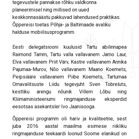
tegevustele pannakse rõhku valdkonna
planeerimisel ning millised on uued
keskkonnasäästu pakkuvad lahendused praktikas.
Õppereisi toetas Põhja- ja Baltimaade avaliku
halduse mobiilsusprogramm.
Eesti delegatsiooni kuulusid Tartu abilinnapea
Raimond Tamm, Tartu valla vallavanem Jarno Laur,
Elva vallavanem Priit Värv, Kastre vallavanem Annika
Pajumaa-Murov, Nõo vallavanem Maano Koemets,
Peipsiääre vallavanem Piibe Koemets, Tartumaa
Omavalitsuste Liidu tegevjuht Sven Tobreluts,
kestliku arengu nõunik Villem Lõbu ning
Kliimaministeeriumi ringmajanduse eksperdid
eesotsas asekantsler Ivo Jaanisooga.
Õppereisi programm oli hariv ja kvaliteetne, sest
juba 2016. aastal maailma esimese riikliku
ringmajanduse teekaardi loonud Soome elanikud on