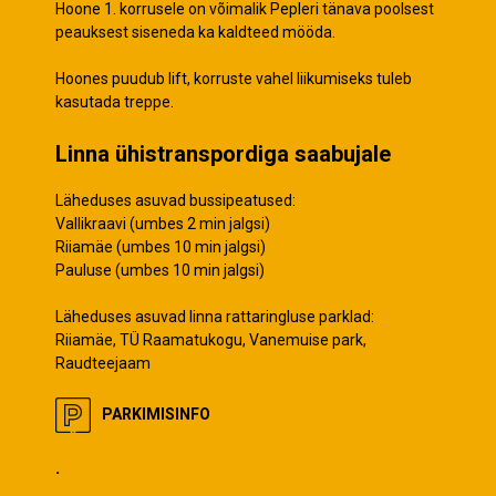
Hoone 1. korrusele on võimalik Pepleri tänava poolsest
peauksest siseneda ka kaldteed mööda.
Hoones puudub lift, korruste vahel liikumiseks tuleb
kasutada treppe.
Linna ühistranspordiga saabujale
Läheduses asuvad bussipeatused:
Vallikraavi (umbes 2 min jalgsi)
Riiamäe (umbes 10 min jalgsi)
Pauluse (umbes 10 min jalgsi)
Läheduses asuvad linna rattaringluse parklad:
Riiamäe, TÜ Raamatukogu, Vanemuise park,
Raudteejaam
PARKIMISINFO
.