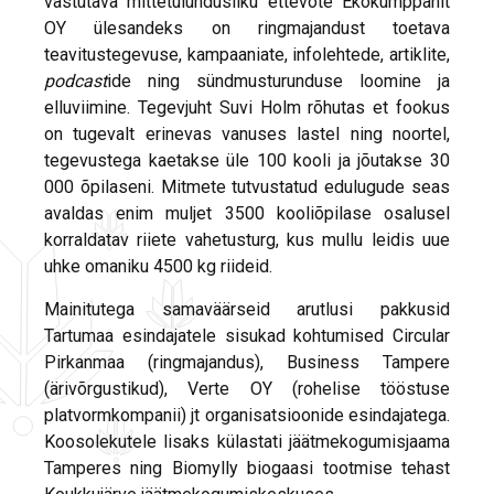
vastutava mittetulundusliku ettevõte Ekokumppanit
OY ülesandeks on ringmajandust toetava
teavitustegevuse, kampaaniate, infolehtede, artiklite,
podcast
ide ning sündmusturunduse loomine ja
elluviimine. Tegevjuht Suvi Holm rõhutas et fookus
on tugevalt erinevas vanuses lastel ning noortel,
tegevustega kaetakse üle 100 kooli ja jõutakse 30
000 õpilaseni. Mitmete tutvustatud edulugude seas
avaldas enim muljet 3500 kooliõpilase osalusel
korraldatav riiete vahetusturg, kus mullu leidis uue
uhke omaniku 4500 kg riideid.
Mainitutega samaväärseid arutlusi pakkusid
Tartumaa esindajatele sisukad kohtumised Circular
Pirkanmaa (ringmajandus), Business Tampere
(ärivõrgustikud), Verte OY (rohelise tööstuse
platvormkompanii) jt organisatsioonide esindajatega.
Koosolekutele lisaks külastati jäätmekogumisjaama
Tamperes ning Biomylly biogaasi tootmise tehast