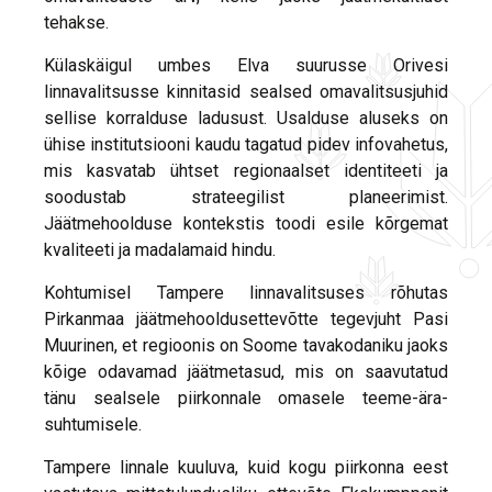
tehakse.
Külaskäigul umbes Elva suurusse Orivesi
linnavalitsusse kinnitasid sealsed omavalitsusjuhid
sellise korralduse ladusust. Usalduse aluseks on
ühise institutsiooni kaudu tagatud pidev infovahetus,
mis kasvatab ühtset regionaalset identiteeti ja
soodustab strateegilist planeerimist.
Jäätmehoolduse kontekstis toodi esile kõrgemat
kvaliteeti ja madalamaid hindu.
Kohtumisel Tampere linnavalitsuses rõhutas
Pirkanmaa jäätmehooldusettevõtte tegevjuht Pasi
Muurinen, et regioonis on Soome tavakodaniku jaoks
kõige odavamad jäätmetasud, mis on saavutatud
tänu sealsele piirkonnale omasele teeme-ära-
suhtumisele.
Tampere linnale kuuluva, kuid kogu piirkonna eest