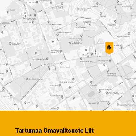
Tartumaa Omavalitsuste Liit