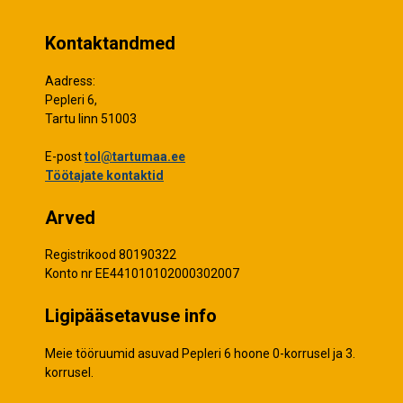
Kontaktandmed
Aadress:
Pepleri 6,
Tartu linn 51003
E-post
tol@tartumaa.ee
Töötajate kontaktid
Arved
Registrikood 80190322
Konto nr EE441010102000302007
Ligipääsetavuse info
Meie tööruumid asuvad Pepleri 6 hoone 0-korrusel ja 3.
korrusel.