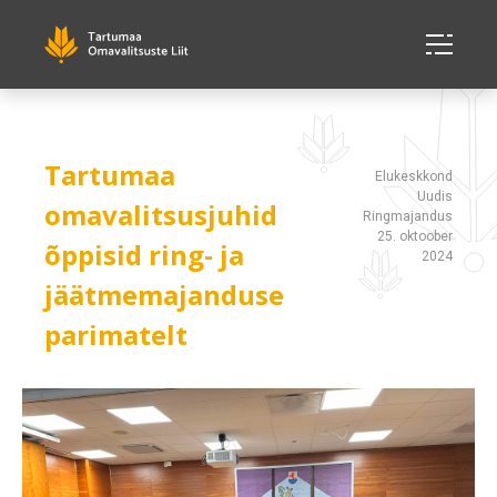
Tartumaa
Elukeskkond
Uudis
omavalitsusjuhid
Ringmajandus
25. oktoober
õppisid ring- ja
2024
jäätmemajanduse
parimatelt