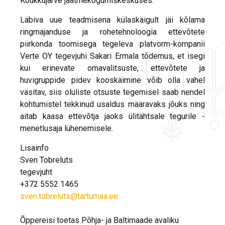
Koukkujärve jäätmekogumiskeskuses.
Läbiva uue teadmisena külaskäigult jäi kõlama
ringmajanduse ja rohetehnoloogia ettevõtete
piirkonda toomisega tegeleva platvorm-kompanii
Verte OY tegevjuhi Sakari Ermala tõdemus, et isegi
kui erinevate omavalitsuste, ettevõtete ja
huvigruppide pidev kooskäimine võib olla vahel
väsitav, siis oluliste otsuste tegemisel saab nendel
kohtumistel tekkinud usaldus määravaks jõuks ning
aitab kaasa ettevõtja jaoks ülitähtsale tegurile -
menetlusaja lühenemisele.
Lisainfo
Sven Tobreluts
tegevjuht
+372 5552 1465
sven.tobreluts@tartumaa.ee
Õppereisi toetas Põhja- ja Baltimaade avaliku