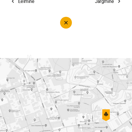
Eelmine
Järgmine