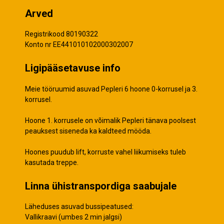
Arved
Registrikood 80190322
Konto nr EE441010102000302007
Ligipääsetavuse info
Meie tööruumid asuvad Pepleri 6 hoone 0-korrusel ja 3.
korrusel.
Hoone 1. korrusele on võimalik Pepleri tänava poolsest
peauksest siseneda ka kaldteed mööda.
Hoones puudub lift, korruste vahel liikumiseks tuleb
kasutada treppe.
Linna ühistranspordiga saabujale
Läheduses asuvad bussipeatused:
Vallikraavi (umbes 2 min jalgsi)