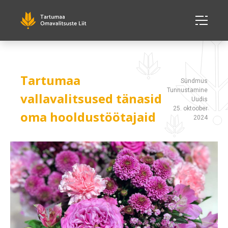
Tartumaa
Sündmus
Tunnustamine
vallavalitsused tänasid
Uudis
25. oktoober
oma hooldustöötajaid
2024