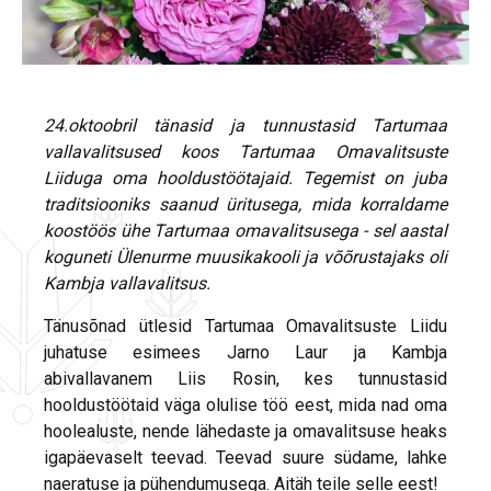
24.oktoobril tänasid ja tunnustasid Tartumaa
vallavalitsused koos Tartumaa Omavalitsuste
Liiduga oma hooldustöötajaid. Tegemist on juba
traditsiooniks saanud üritusega, mida korraldame
koostöös ühe Tartumaa omavalitsusega - sel aastal
koguneti Ülenurme muusikakooli ja võõrustajaks oli
Kambja vallavalitsus.
Tänusõnad ütlesid Tartumaa Omavalitsuste Liidu
juhatuse esimees Jarno Laur ja Kambja
abivallavanem Liis Rosin, kes tunnustasid
hooldustöötaid väga olulise töö eest, mida nad oma
hoolealuste, nende lähedaste ja omavalitsuse heaks
igapäevaselt teevad. Teevad suure südame, lahke
naeratuse ja pühendumusega. Aitäh teile selle eest!