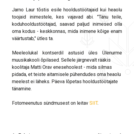
Jarno Laur tõstis esile hooldustöötajaid kui heaolu
toojaid inimestele, kes vajavad abi. "Tänu teile,
koduhooldustöötajad, saavad paljud inimesed olla
oma kodus - keskkonnas, mida inimene kõige enam
väärtustab," ütles ta.
Meeleolukal kontserdil astusid üles Ülenurme
muusikakooli õpilased. Sellele järgnevalt rääkis
koolitaja Matti Orav enesehoolest - mida silmas
pidada, et teiste aitamisele pühendudes oma heaolu
meelest ei läheks. Päeva lõpetas hooldustöötajate
tänamine.
Fotomeenutus sündmusest on leitav
SIIT
.