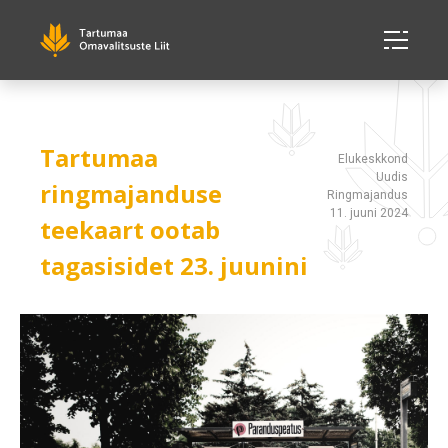
Tartumaa
Elukeskkond
Uudis
ringmajanduse
Ringmajandus
11. juuni 2024
teekaart ootab
tagasisidet 23. juunini