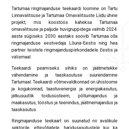
Tartumaa ringmajanduse teekaardi loomine on Tartu
Linnavalitsuse ja Tartumaa Omavalitsuste Liidu ühine
projekt, mis koostöös kaheksa Tartumaa
omavalitsuse ja paljude huvigruppidega valmib 2024.
aasta sügiseks. 2030. aastaks soovib Tartumaa olla
ringmajanduse eestvedaja Lõuna-Eestis ning hea
partner teistele ringmajanduspiirkondadele Eestis ja
välismaal.
Teekaardi peamiseks sihiks on jäätmetekke
vähendamine ja taaskasutuse suurendamine
Tartumaal. Teekaardi võtmevaldkonnad on ühisloome
ja kogukonnad, taastuvenergia ja energiakasutus,
jätkusuutlik toidusüsteem, põllumajandus ja
maakasutus, tööstus ja teenindus, jäätmemajandus ja
taaskasutus.
Ringmajanduse teekaart on suunatud nii avalikule
sektorile, ettevõtjatele, haridusasutustele kui ka