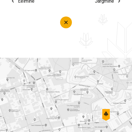
Eelmine
Järgmine