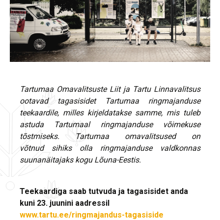
Tartumaa Omavalitsuste Liit ja Tartu Linnavalitsus
ootavad t
a
gasisidet
Tartumaa
ringmajanduse
teekaardile, milles kirjeldatakse samme, mis tuleb
astuda Tartumaal
ringmajanduse võimekuse
tõstmiseks. Tartumaa omavalitsused on
võtnud
sihiks olla ringmajanduse valdkonnas
suunanäitajaks kogu Lõuna-Eestis.
Teekaardiga saab tutvuda ja tagasisidet anda
kuni 23. juunini aadressil
www.tartu.ee/ringmajandus-tagasiside