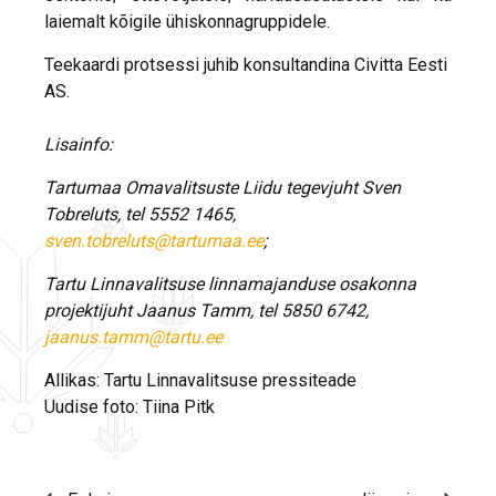
laiemalt kõigile ühiskonnagruppidele.
Teekaardi protsessi juhib konsultandina Civitta Eesti
AS.
Lisainfo:
Tartumaa Omavalitsuste Liidu tegevjuht Sven
Tobreluts, tel 5552 1465,
sven.tobreluts@tartumaa.ee
;
Tartu Linnavalitsuse linnamajanduse osakonna
projektijuht Jaanus Tamm, tel 5850 6742,
jaanus.tamm@tartu.ee
Allikas: Tartu Linnavalitsuse pressiteade
Uudise foto: Tiina Pitk