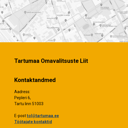
Tartumaa Omavalitsuste Liit
Kontaktandmed
Aadress:
Pepleri 6,
Tartu linn 51003
E-post
tol@tartumaa.ee
Töötajate kontaktid