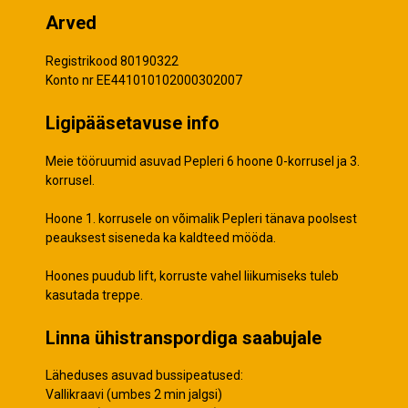
Arved
Registrikood 80190322
Konto nr EE441010102000302007
Ligipääsetavuse info
Meie tööruumid asuvad Pepleri 6 hoone 0-korrusel ja 3.
korrusel.
Hoone 1. korrusele on võimalik Pepleri tänava poolsest
peauksest siseneda ka kaldteed mööda.
Hoones puudub lift, korruste vahel liikumiseks tuleb
kasutada treppe.
Linna ühistranspordiga saabujale
Läheduses asuvad bussipeatused:
Vallikraavi (umbes 2 min jalgsi)