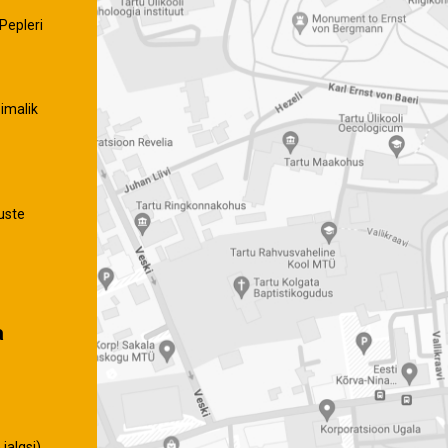
Pepleri
imalik
uste
a
jalgsi)