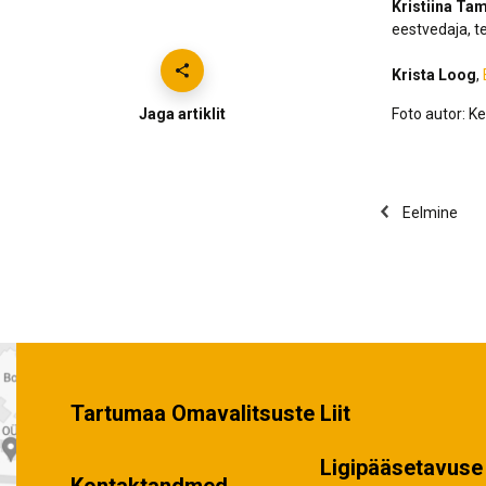
Kristiina Ta
eestvedaja, t
Krista Loog
,
Jaga artiklit
Foto autor: Ke
Eelmine
Tartumaa Omavalitsuste Liit
Ligipääsetavuse 
Kontaktandmed