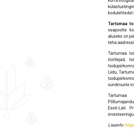
korra söögisaa
külastustingi
kodulehtedel s
Tartumaa to
osapoolte ko
aluseks on pi
teha aadressi
Tartumaa toi
töötlejad, t
toidupiirkon
Liidu, Tartum
toidupiirkon
sündmuste in
Tartumaa 
Põllumajandu
Eesti-Läti 
investeeringu
Lisainfo:
https