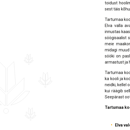
toidust hool
sest täis kõh
Tartumaa kool
Elva valla av
innustas kaasa
söögisaalist 
meie maakond
midagi muud v
sööki on pas
armastust ja 
Tartumaa kool
ka kooli ja k
neidki, kelle
kui räägib se
Seepärast oot
Tartumaa koo
Elva val