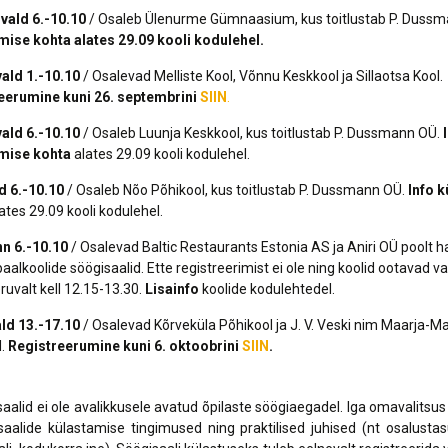
vald
6.-10.10
/ Osaleb Ülenurme Gümnaasium, kus toitlustab P. Duss
mise kohta alates 29.09 kooli kodulehel.
vald
1.-10.10
/ Osalevad Melliste Kool, Võnnu Keskkool ja Sillaotsa Kool.
eerumine kuni 26. septembrini
SIIN
.
vald
6.-10.10
/ Osaleb Luunja Keskkool, kus toitlustab P. Dussmann OÜ.
I
mise kohta
alates 29.09 kooli kodulehel.
d
6.-10.10
/ Osaleb Nõo Põhikool, kus toitlustab P. Dussmann OÜ.
Info 
ates 29.09 kooli kodulehel.
nn
6.-10.10
/ Osalevad Baltic Restaurants Estonia AS ja Aniri OÜ poolt h
aalkoolide söögisaalid. Ette registreerimist ei ole ning koolid ootavad 
ruvalt kell 12.15-13.30.
Lisainfo
koolide kodulehtedel.
ald
13.-17.10
/ Osalevad Kõrveküla Põhikool ja J. V. Veski nim Maarja-
l.
Registreerumine
kuni 6. oktoobrini
SIIN
.
saalid ei ole avalikkusele avatud õpilaste söögiaegadel. Iga omavalitsus
aalide külastamise tingimused ning praktilised juhised (nt osalusta