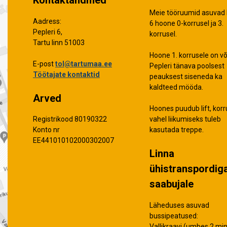
Meie tööruumid asuvad 
Aadress:
6 hoone 0-korrusel ja 3.
Pepleri 6,
korrusel.
Tartu linn 51003
Hoone 1. korrusele on võ
E-post
tol@tartumaa.ee
Pepleri tänava poolsest
Töötajate kontaktid
peauksest siseneda ka
kaldteed mööda.
Arved
Hoones puudub lift, korr
vahel liikumiseks tuleb
Registrikood 80190322
kasutada treppe.
Konto nr
EE441010102000302007
Linna
ühistranspordig
saabujale
Läheduses asuvad
bussipeatused:
Vallikraavi (umbes 2 min 