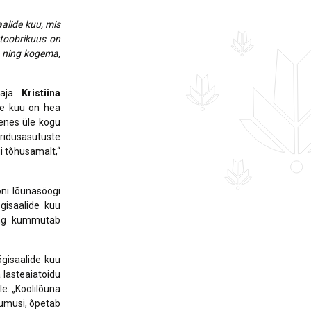
alide kuu, mis
ktoobrikuus on
a ning kogema,
edaja
Kristiina
de kuu on hea
ienes üle kogu
aridusasutuste
gi tõhusamalt,“
oni lõunasöögi
gisaalide kuu
ning kummutab
gisaalide kuu
 lasteaiatoidu
e. „Koolilõuna
rjumusi, õpetab