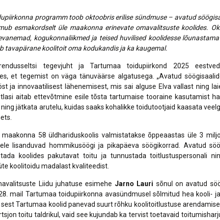
upiirkonna programm toob oktoobris erilise sündmuse – avatud söögisa
imub esmakordselt üle maakonna erinevate omavalitsuste koolides. O
vanemad, kogukonnaliikmed ja teised huvilised koolidesse lõunastam
b tavapärane koolitoit oma kodukandis ja ka kaugemal.
endusseltsi tegevjuht ja Tartumaa toidupiirkond 2025 eestv
es, et tegemist on väga tänuväärse algatusega. „Avatud söögisaali
st ja innovaatilisest lähenemisest, mis sai alguse Elva vallast ning la
lasi aitab ettevõtmine esile tõsta tartumaise tooraine kasutamist h
 ning jätkata arutelu, kuidas saaks kohalikke toidutootjaid kaasata veel
ets.
a maakonna 58 üldhariduskoolis valmistatakse õppeaastas üle 3 milj
illele lisanduvad hommikusöögi ja pikapäeva söögikorrad. Avatud söö
stada koolides pakutavat toitu ja tunnustada toitlustuspersonali 
e koolitoidu madalast kvaliteedist.
valitsuste Liidu juhatuse esimehe
Jarno Lauri
sõnul on avatud söö
k 28. mail Tartumaa toidupiirkonna avasündmusel sõlmitud hea kooli- ja
 sest Tartumaa koolid panevad suurt rõhku koolitoitlustuse arendamisel
rtsjon toitu taldrikul, vaid see kujundab ka tervist toetavaid toitumisha