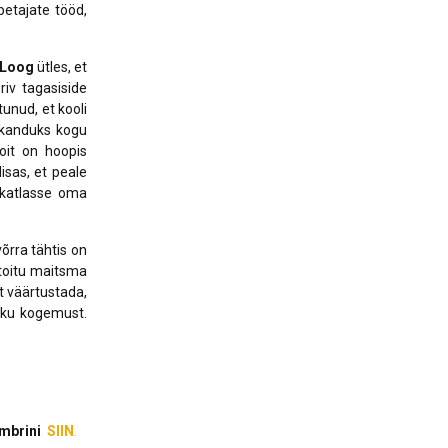
etajate tööd,
 Loog
ütles, et
riv tagasiside
tunud, et kooli
s kanduks kogu
oit on hoopis
isas, et peale
 katlasse oma
õrra tähtis on
itoitu maitsma
t väärtustada,
ikku kogemust.
embrini
SIIN
.