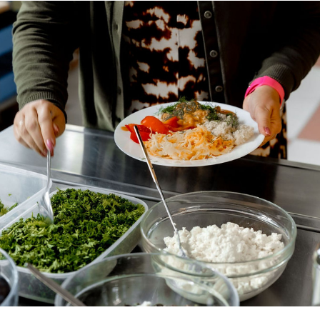
Lõppenud projektid
Part
ja heaoluprofiil 2
30 aastat Tartumaa
Tart
Omavalitsuste Liitu
Toi
Aren