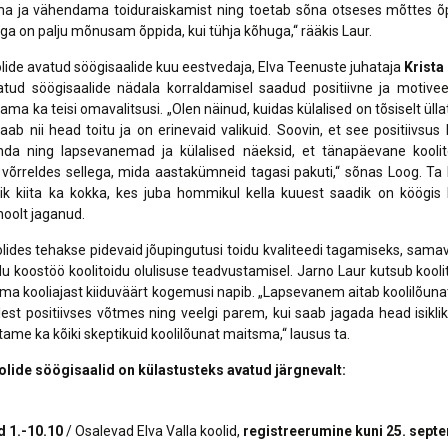
ima ja vähendama toiduraiskamist ning toetab sõna otseses mõttes õp
uga on palju mõnusam õppida, kui tühja kõhuga,“ rääkis Laur.
ide avatud söögisaalide kuu eestvedaja, Elva Teenuste juhataja
Krista
atud söögisaalide nädala korraldamisel saadud positiivne ja motivee
ma ka teisi omavalitsusi. „Olen näinud, kuidas külalised on tõsiselt ülla
saab nii head toitu ja on erinevaid valikuid. Soovin, et see positiivsu
a ning lapsevanemad ja külalised näeksid, et tänapäevane koolit
õrreldes sellega, mida aastakümneid tagasi pakuti,“ sõnas Loog. Ta l
lik kiita ka kokka, kes juba hommikul kella kuuest saadik on köögis
hoolt jaganud.
ides tehakse pidevaid jõupingutusi toidu kvaliteedi tagamiseks, samav
odu koostöö koolitoidu olulisuse teadvustamisel. Jarno Laur kutsub kool
l oma kooliajast kiiduväärt kogemusi napib. „Lapsevanem aitab koolilõuna
llest positiivses võtmes ning veelgi parem, kui saab jagada head isikl
ame ka kõiki skeptikuid koolilõunat maitsma,“ lausus ta.
lide söögisaalid on külastusteks avatud järgnevalt:
d
1.-10.10
/ Osalevad Elva Valla koolid,
registreerumine
kuni 25. sept