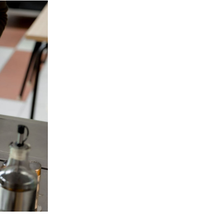
nerid
021
Tartu maakonna
umaa loomerada
energia- ja kliimakava
munud
Tartu maakonna
toidustrateegia 2022-
gusuunad
2030
Uuringud
Uuring "Toitlustuse
korraldus ja kohalik
tooraine"