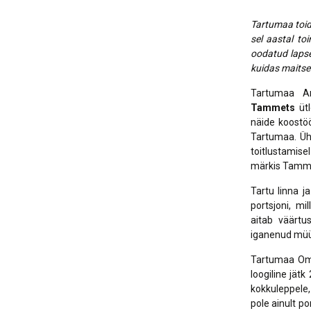
Tartumaa toid
sel aastal to
oodatud lapse
kuidas maitse
Tartumaa Ar
Tammets
ütl
näide koostöö
Tartumaa. Üht
toitlustamisel
märkis Tamm
Tartu linna j
portsjoni, m
aitab väärtu
iganenud müüt
Tartumaa Oma
loogiline jät
kokkuleppele,
pole ainult po