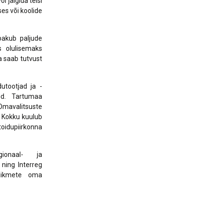
i jälgida teisi
es või koolide
pakub paljude
s olulisemaks
a saab tutvust
utootjad ja -
sed. Tartumaa
Omavalitsuste
. Kokku kuulub
oidupiirkonna
ionaal- ja
ning Interreg
liikmete oma