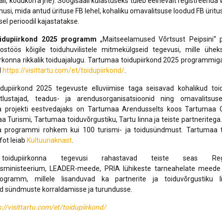
li, kodukorra jne). Söögisaali külastuseks tuleb eelnevalt registreerida võ
musi, mida antud ürituse FB lehel, kohaliku omavalitsuse loodud FB üritus
el perioodil kajastatakse.
idupiirkond 2025
programm
„Maitseelamused Võrtsust Peipsini“ 
ostöös kõigile toiduhuvilistele mitmekülgseid tegevusi, mille ühek
irkonna rikkalik toiduajalugu. Tartumaa toidupiirkond 2025 programmig
l
https://visittartu.com/et/toidupiirkond/
.
dupiirkond 2025 tegevuste elluviimise taga seisavad kohalikud toid
oitlustajad, teadus- ja arendusorganisatsioonid ning omavalitsu
na projekti eestvedajaks on Tartumaa Arendusselts koos Tartumaa 
aa Turismi, Tartumaa toiduvõrgustiku, Tartu linna ja teiste partneritega
na programmi rohkem kui 100 turismi- ja toidusündmust. Tartumaa t
fot leiab
Kultuuriaknast
.
toidupiirkonna tegevusi rahastavad teiste seas Reg
sministeerium, LEADER-meede, PRIA lühikeste tarneahelate meede 
Programm, millele lisanduvad ka partnerite ja toiduvõrgustiku 
d sündmuste korraldamisse ja turundusse.
://visittartu.com/et/toidupiirkond/