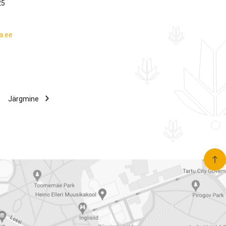
25
a.ee
Järgmine