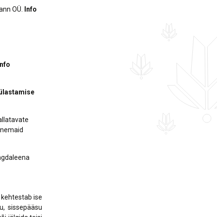
mann OÜ.
Info
nfo
külastamise
allatavate
vanemaid
Magdaleena
 kehtestab ise
su, sissepääsu