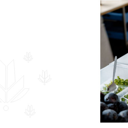
Hankekord
Fotogalerii
Sündmuste kalender