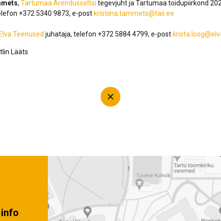
mmets
,
Tartumaa Arendusseltsi
tegevjuht ja Tartumaa toidupiirkond 20
elefon +372 5340 9873, e-post
kristiina.tammets@tas.ee
Elva Teenused
juhataja, telefon +372 5884 4799, e-post
krista.loog@elv
tlin Lääts
info