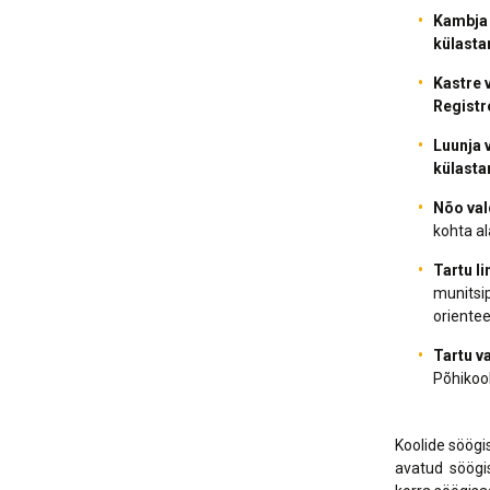
Kambja 
külasta
Kastre 
Registr
Luunja 
külasta
Nõo val
kohta al
Tartu li
munitsip
orientee
Tartu v
Põhikoo
Koolide söögi
avatud söögis