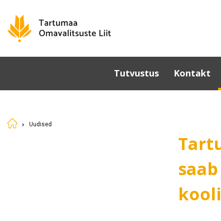
Tutvustus
Kontakt
Omavalitsused
Põhikiri
Uudised
Üldkoosolek
Tart
Juhatus
Sümboolika
saab
Tunnustamine
kool
Komisjonid ja nõukogud
Dokumendid