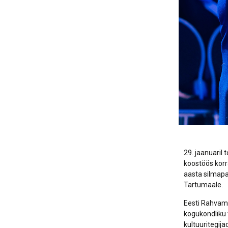
29. jaanuaril
koostöös kor
aasta silmapa
Tartumaale.
Eesti Rahvama
kogukondliku 
kultuuritegij