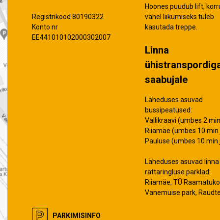
Hoones puudub lift, korr
vahel liikumiseks tuleb
Registrikood 80190322
kasutada treppe.
Konto nr
EE441010102000302007
Linna
ühistranspordig
saabujale
Läheduses asuvad
bussipeatused:
Vallikraavi (umbes 2 min 
Riiamäe (umbes 10 min j
Pauluse (umbes 10 min j
Läheduses asuvad linna
rattaringluse parklad:
Riiamäe, TÜ Raamatuko
Vanemuise park, Raudt
PARKIMISINFO