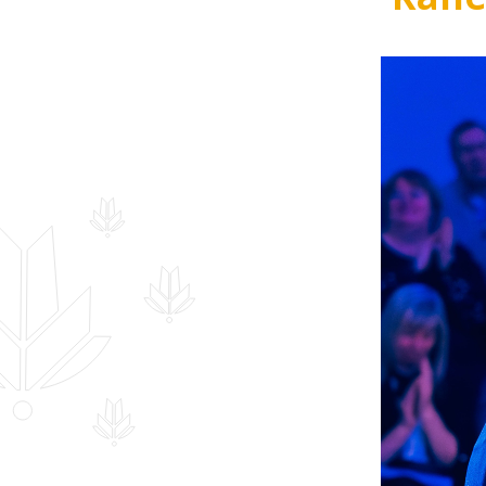
Hankekord
Fotogalerii
Sündmuste kalender