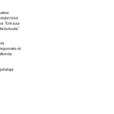
uuakse
lulist tööd
. “Eriti suur
lla kutsuda,”
sta
tegooriaks oli
ldkonda.
 juhataja