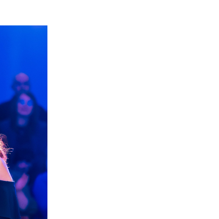
nerid
021
Tartu maakonna
umaa loomerada
energia- ja kliimakava
munud
Tartu maakonna
toidustrateegia 2022-
gusuunad
2030
Uuringud
Uuring "Toitlustuse
korraldus ja kohalik
tooraine"