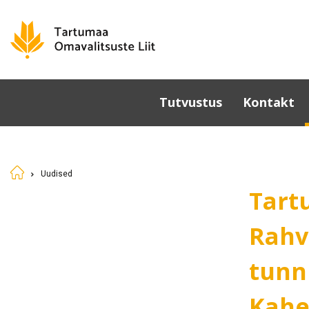
Tutvustus
Kontakt
Omavalitsused
Põhikiri
Uudised
Üldkoosolek
Tart
Juhatus
Sümboolika
Rahv
Tunnustamine
tunn
Komisjonid ja nõukogud
Dokumendid
Kahe