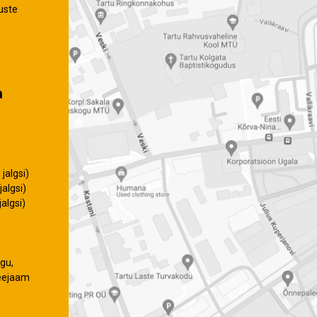
uste
a
jalgsi)
algsi)
algsi)
gu,
eejaam