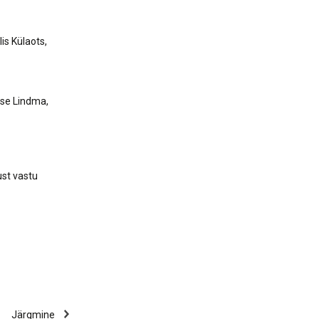
is Külaots,
ise Lindma,
ust vastu
Järgmine