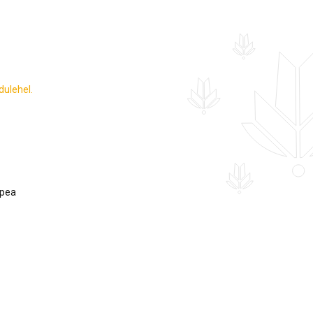
ulehel.
apea