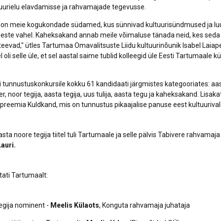
tuurielu elavdamisse ja rahvamajade tegevusse.
on meie kogukondade südamed, kus sünnivad kultuurisündmused ja l
este vahel. Kaheksakand annab meile võimaluse tänada neid, kes seda o
eevad," ütles Tartumaa Omavalitsuste Liidu kultuurinõunik Isabel Laiapea
 oli selle üle, et sel aastal saime tublid kolleegid üle Eesti Tartumaale kü
i tunnustuskonkursile kokku 61 kandidaati järgmistes kategooriates: aa
, noor tegija, aasta tegija, uus tulija, aasta tegu ja kaheksakand. Lisaka
preemia Kuldkand, mis on tunnustus pikaajalise panuse eest kultuuriva
sta noore tegija tiitel tuli Tartumaale ja selle pälvis Tabivere rahvamaja
auri.
tati Tartumaalt:
egija nominent -
Meelis Külaots
, Konguta rahvamaja juhataja