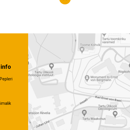
info
Pepleri
imalik