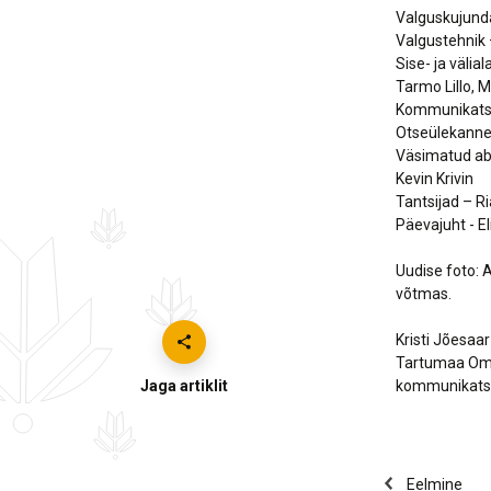
Valguskujund
Valgustehnik 
Sise- ja välia
Tarmo Lillo,
Kommunikatsi
Otseülekanne 
Väsimatud abi
Kevin Krivin
Tantsijad – R
Päevajuht - E
Uudise foto: 
võtmas.
Kristi Jõesaar
Tartumaa Omav
Jaga artiklit
kommunikatsi
Eelmine