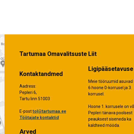
Tartumaa Omavalitsuste Liit
Ligipääsetavuse 
Kontaktandmed
Meie tööruumid asuvad 
Aadress:
6 hoone 0-korrusel ja 3.
Pepleri 6,
korrusel.
Tartu linn 51003
Hoone 1. korrusele on võ
E-post
tol@tartumaa.ee
Pepleri tänava poolsest
Töötajate kontaktid
peauksest siseneda ka
kaldteed mööda.
Arved