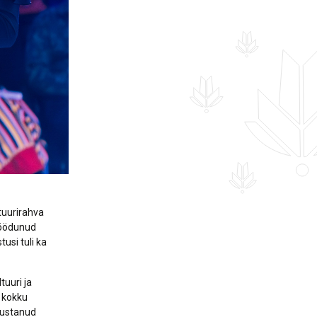
tuurirahva
möödunud
usi tuli ka
uuri ja
b kokku
anustanud