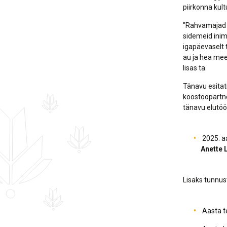
piirkonna kul
"Rahvamajad 
sidemeid inim
igapäevaselt t
au ja hea meel
lisas ta.
Tänavu esitat
koostööpartner
tänavu elutöö
2025. aa
Anette L
Lisaks tunnus
Aasta t