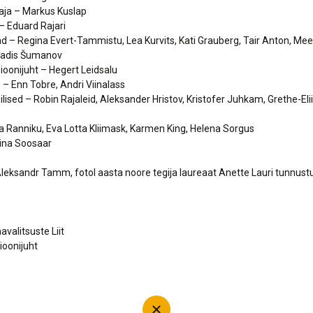
aja – Markus Kuslap
– Eduard Rajari
lad – Regina Evert-Tammistu, Lea Kurvits, Kati Grauberg, Tair Anton, Meel
 Madis Šumanov
oonijuht – Hegert Leidsalu
– Enn Tobre, Andri Viinalass
lised – Robin Rajaleid, Aleksander Hristov, Kristofer Juhkam, Grethe-Eli
ia Ranniku, Eva Lotta Kliimask, Karmen King, Helena Sorgus
lina Soosaar
Aleksandr Tamm, fotol aasta noore tegija laureaat Anette Lauri tunnust
alitsuste Liit
oonijuht