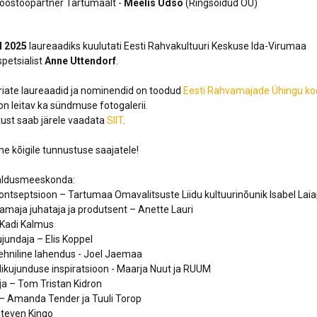
oostööpartner Tartumaalt -
Meelis Udso
(Ringsõidud OÜ)
 2025
laureaadiks kuulutati Eesti Rahvakultuuri Keskuse Ida-Virumaa
spetsialist
Anne Uttendorf
.
riate laureaadid ja nominendid on toodud
Eesti Rahvamajade Ühingu kod
n leitav ka sündmuse fotogalerii.
ust saab järele vaadata
SIIT
.
ne kõigile tunnustuse saajatele!
aldusmeeskonda:
kontseptsioon – Tartumaa Omavalitsuste Liidu kultuurinõunik Isabel Lai
amaja juhataja ja produtsent – Anette Lauri
 Kadi Kalmus
kujundaja – Elis Koppel
 tehniline lahendus - Joel Jaemaa
likujunduse inspiratsioon - Maarja Nuut ja RUUM
a – Tom Tristan Kidron
– Amanda Tender ja Tuuli Torop
Steven Kingo