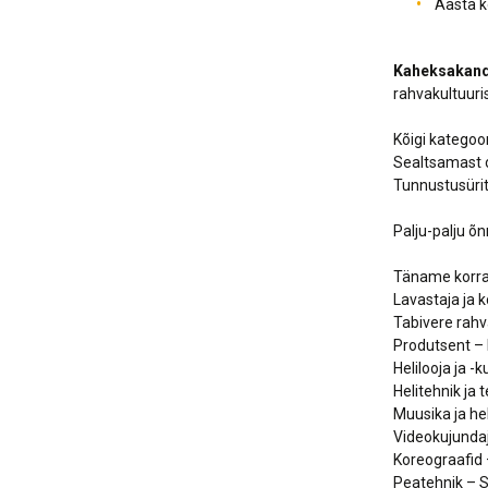
Aasta k
Kaheksakand
rahvakultuuri
Kõigi kategoo
Sealtsamast o
Tunnustusürit
Palju-palju õn
Täname korr
Lavastaja ja 
Tabivere rahv
Produtsent –
Helilooja ja -
Helitehnik ja
Muusika ja he
Videokujundaj
Koreograafid 
Peatehnik – 