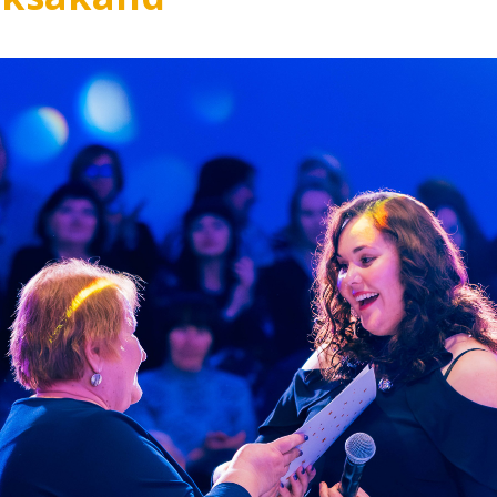
Lõppenud projektid
Part
ja heaoluprofiil 2
30 aastat Tartumaa
Tart
Omavalitsuste Liitu
Toi
Aren