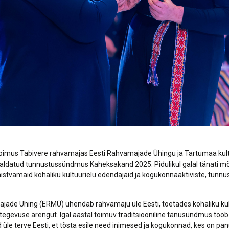
 toimus Tabivere rahvamajas Eesti Rahvamajade Ühingu ja Tartumaa kul
raldatud tunnustussündmus Kaheksakand 2025. Pidulikul galal tänati 
istvamaid kohaliku kultuurielu edendajaid ja kogukonnaaktiviste, tunnust
jade Ühing (ERMÜ) ühendab rahvamaju üle Eesti, toetades kohaliku kult
tegevuse arengut. Igal aastal toimuv traditsiooniline tänusündmus too
ad üle terve Eesti, et tõsta esile need inimesed ja kogukonnad, kes on p