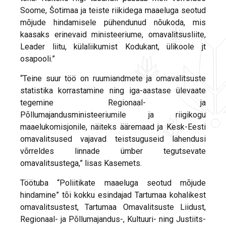
Soome, Šotimaa ja teiste riikidega maaeluga seotud
mõjude hindamisele pühendunud nõukoda, mis
kaasaks erinevaid ministeeriume, omavalitsusliite,
Leader liitu, külaliikumist Kodukant, ülikoole jt
osapooli.”
“Teine suur töö on ruumiandmete ja omavalitsuste
statistika korrastamine ning iga-aastase ülevaate
tegemine Regionaal- ja
Põllumajandusministeeriumile ja riigikogu
maaelukomisjonile, näiteks ääremaad ja Kesk-Eesti
omavalitsused vajavad teistsuguseid lahendusi
võrreldes linnade ümber tegutsevate
omavalitsustega,” lisas Kasemets.
Töötuba “Poliitikate maaeluga seotud mõjude
hindamine” tõi kokku esindajad Tartumaa kohalikest
omavalitsustest, Tartumaa Omavalitsuste Liidust,
Regionaal- ja Põllumajandus-, Kultuuri- ning Justiits-