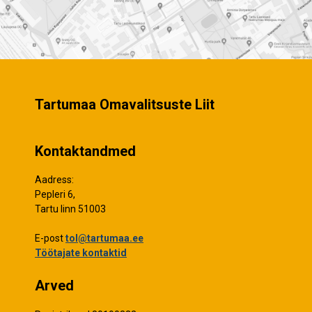
Tartumaa Omavalitsuste Liit
Kontaktandmed
Aadress:
Pepleri 6,
Tartu linn 51003
E-post
tol@tartumaa.ee
Töötajate kontaktid
Arved