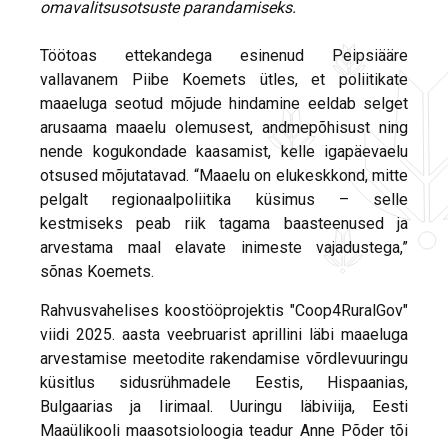
omavalitsusotsuste parandamiseks.
Töötoas ettekandega esinenud Peipsiääre
vallavanem Piibe Koemets ütles, et poliitikate
maaeluga seotud mõjude hindamine eeldab selget
arusaama maaelu olemusest, andmepõhisust ning
nende kogukondade kaasamist, kelle igapäevaelu
otsused mõjutatavad. “Maaelu on elukeskkond, mitte
pelgalt regionaalpoliitika küsimus – selle
kestmiseks peab riik tagama baasteenused ja
arvestama maal elavate inimeste vajadustega,”
sõnas Koemets.
Rahvusvahelises koostööprojektis "Coop4RuralGov"
viidi 2025. aasta veebruarist aprillini läbi maaeluga
arvestamise meetodite rakendamise võrdlevuuringu
küsitlus sidusrühmadele Eestis, Hispaanias,
Bulgaarias ja Iirimaal. Uuringu läbiviija, Eesti
Maaülikooli maasotsioloogia teadur Anne Põder tõi