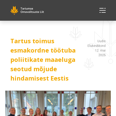
Tartus toimus
Uudis
Elukeskkond
esmakordne töötuba
12. mai
2025
poliitikate maaeluga
seotud mõjude
hindamisest Eestis