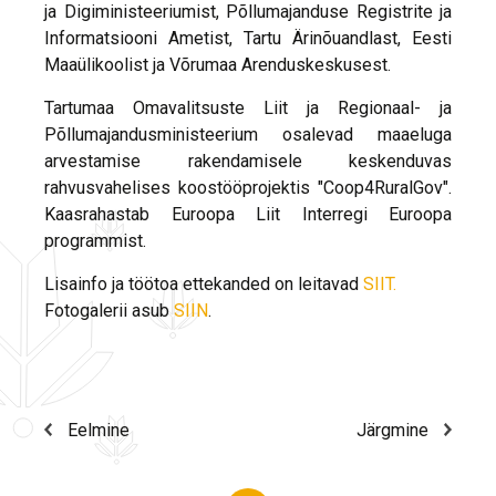
ja Digiministeeriumist, Põllumajanduse Registrite ja
Informatsiooni Ametist, Tartu Ärinõuandlast, Eesti
Maaülikoolist ja Võrumaa Arenduskeskusest.
Tartumaa Omavalitsuste Liit ja Regionaal- ja
Põllumajandusministeerium osalevad maaeluga
arvestamise rakendamisele keskenduvas
rahvusvahelises koostööprojektis "Coop4RuralGov".
Kaasrahastab Euroopa Liit Interregi Euroopa
programmist.
Lisainfo ja töötoa ettekanded on leitavad
SIIT.
Fotogalerii asub
SIIN
.
Eelmine
Järgmine