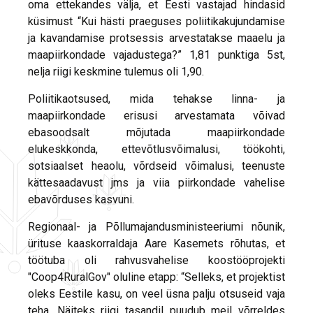
oma ettekandes välja, et Eesti vastajad hindasid
küsimust “Kui hästi praeguses poliitikakujundamise
ja kavandamise protsessis arvestatakse maaelu ja
maapiirkondade vajadustega?” 1,81 punktiga 5st,
nelja riigi keskmine tulemus oli 1,90.
Poliitikaotsused, mida tehakse linna- ja
maapiirkondade erisusi arvestamata võivad
ebasoodsalt mõjutada maapiirkondade
elukeskkonda, ettevõtlusvõimalusi, töökohti,
sotsiaalset heaolu, võrdseid võimalusi, teenuste
kättesaadavust jms ja viia piirkondade vahelise
ebavõrduses kasvuni.
Regionaal- ja Põllumajandusministeeriumi nõunik,
ürituse kaaskorraldaja Aare Kasemets rõhutas, et
töötuba oli rahvusvahelise koostööprojekti
"Coop4RuralGov" oluline etapp: “Selleks, et projektist
oleks Eestile kasu, on veel üsna palju otsuseid vaja
teha. Näiteks riigi tasandil puudub meil võrreldes