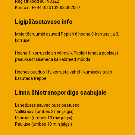
Registrikood 80190322
Konto nr EE441010102000302007
Ligipääsetavuse info
Meie tööruumid asuvad Pepleri 6 hoone 0-korrusel ja 3.
korrusel.
Hoone 1. korrusele on võimalik Pepleri tänava poolsest
peauksest siseneda ka kaldteed mööda.
Hoones puudub lift, korruste vahel liikumiseks tuleb
kasutada treppe.
Linna ühistranspordiga saabujale
Läheduses asuvad bussipeatused:
Vallikraavi (umbes 2 min jalgsi)
Riiamäe (umbes 10 min jalgsi)
Pauluse (umbes 10 min jalgsi)