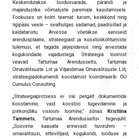
Keskendutakse loodusvarade, pärandi ja
majanduslike võimaluste paremale kasutamisele.
Fookuses on kolm teemat: turism, keskkond ning
ligipääs veele – sealhulgas sadamad, paadisillad ja
kaldataristu. Arvesse võetakse seniseid
arendusplaane, strateegiaid ja koostöökohtumiste
tulemusi, et tagada järjepidevus ning arvestada
kogukondade vajadustega. Strateegia loomist
veavad Tartumaa Arendusselts, Tartumaa
Omavalitsuste Liit ja Viljandimaa Omavalitsuste Liit,
strateegiadokumendi koostamist koordineerib OÜ
Cumulus Consulting.
„Strateegiaprotsess ei ole pelgalt dokumentide
koostamine, vaid koostöö tugevdamine ja
piirkondliku visiooni loomine,“ sõnas
Kristiina
Tammets
, Tartumaa Arendusseltsi tegevjuht.
„Soovime kaasata erinevaid huvirühmi –
omavalitsusi, ettevõtjaid, kogukondi, looduse ja