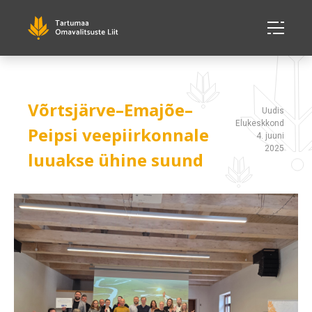
Võrtsjärve–Emajõe–
Uudis
Elukeskkond
Peipsi veepiirkonnale
4. juuni
2025
luuakse ühine suund