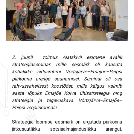
2. juunil toimus Alatskivil esimene avalik
strateegiaseminar, mille eesmärk oli kaasata
kohalikke sidusrühmi Võrtsjärve–Emajõe–Peipsi
piirkonna arengu suunamisel. Seminar oli osa
rahvusvahelisest koostööst, mille käigus valmib
aasta lõpuks Emajõe–Koiva ühisstrateegia ning
strateegia ja tegevuskava Võrtsjärve–Emajõe–
Peipsi veepiirkonnale.
Strateegia loomise eesmärk on ergutada piirkonna
jätkusuutlikku sotsiaalmajanduslikku arengut.