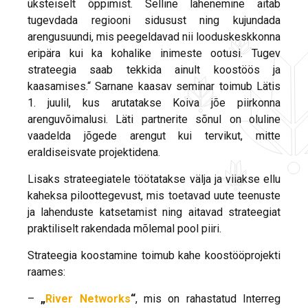
üksteiselt õppimist. Selline lähenemine aitab
tugevdada regiooni sidusust ning kujundada
arengusuundi, mis peegeldavad nii looduskeskkonna
eripära kui ka kohalike inimeste ootusi. Tugev
strateegia saab tekkida ainult koostöös ja
kaasamises.“ Sarnane kaasav seminar toimub Lätis
1. juulil, kus arutatakse Koiva jõe piirkonna
arenguvõimalusi. Läti partnerite sõnul on oluline
vaadelda jõgede arengut kui tervikut, mitte
eraldiseisvate projektidena.
Lisaks strateegiatele töötatakse välja ja viiakse ellu
kaheksa piloottegevust, mis toetavad uute teenuste
ja lahenduste katsetamist ning aitavad strateegiat
praktiliselt rakendada mõlemal pool piiri.
Strateegia koostamine toimub kahe koostööprojekti
raames:
–
„
River Networks
“
, mis on rahastatud Interreg