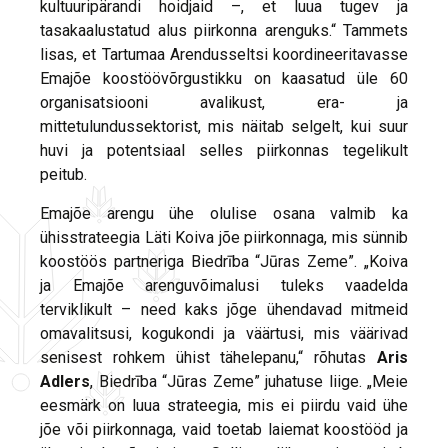
kultuuripärandi hoidjaid –, et luua tugev ja
tasakaalustatud alus piirkonna arenguks.“ Tammets
lisas, et Tartumaa Arendusseltsi koordineeritavasse
Emajõe koostöövõrgustikku on kaasatud üle 60
organisatsiooni avalikust, era- ja
mittetulundussektorist, mis näitab selgelt, kui suur
huvi ja potentsiaal selles piirkonnas tegelikult
peitub.
Emajõe arengu ühe olulise osana valmib ka
ühisstrateegia Läti Koiva jõe piirkonnaga, mis sünnib
koostöös partneriga Biedrība “Jūras Zeme”. „Koiva
ja Emajõe arenguvõimalusi tuleks vaadelda
terviklikult – need kaks jõge ühendavad mitmeid
omavalitsusi, kogukondi ja väärtusi, mis väärivad
senisest rohkem ühist tähelepanu,“ rõhutas
Aris
Adlers
, Biedrība “Jūras Zeme” juhatuse liige. „Meie
eesmärk on luua strateegia, mis ei piirdu vaid ühe
jõe või piirkonnaga, vaid toetab laiemat koostööd ja