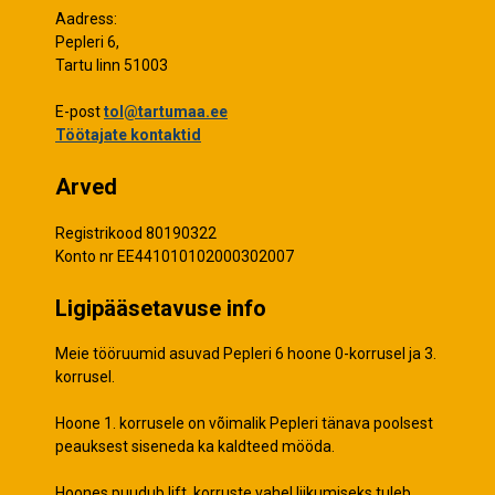
Aadress:
Pepleri 6,
Tartu linn 51003
E-post
tol@tartumaa.ee
Töötajate kontaktid
Arved
Registrikood 80190322
Konto nr EE441010102000302007
Ligipääsetavuse info
Meie tööruumid asuvad Pepleri 6 hoone 0-korrusel ja 3.
korrusel.
Hoone 1. korrusele on võimalik Pepleri tänava poolsest
peauksest siseneda ka kaldteed mööda.
Hoones puudub lift, korruste vahel liikumiseks tuleb