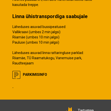
kasutada treppe.
Linna ühistranspordiga saabujale
Läheduses asuvad bussipeatused:
Vallikraavi (umbes 2 min jalgsi)
Riiamäe (umbes 10 min jalgsi)
Pauluse (umbes 10 min jalgsi)
Läheduses asuvad linna rattaringluse parklad:
Riiamäe, TÜ Raamatukogu, Vanemuise park,
Raudteejaam
PARKIMISINFO
.