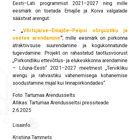
Eesti–Läti programmist 2021–2027 ning mille
eesmärk on toetada Emajõe ja Koiva valgalade
säästvat arengut.
–
„
Võrtsjärve–Emajõe–Peipsi võrgustiku ja
veetee arendamine
“
, mille eesmärk on piirkonna
atraktiivsuse suurendamine ja kogukonnatunde
tugevdamine. Projekt on rahastatud taotlusvoorust
„Piirkondliku ettevõtlus- ja elukeskkonna arendamine
– Lõuna-Eesti“ 2021–2027 meetmest „Tervikliku
arengu ja rahvastiku vähenemisega kohanemise
soodustamine mujal kui linnapiirkondades“.
Foto: Tartumaa Arendusselts
Allikas: Tartumaa Arendusseltsi pressiteade
2.6.2025
Lisainfo:
Kristiina Tammets