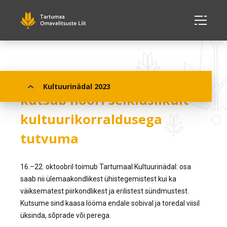
Tartumaa Kultuurinädal
Kultuurinädal 2023
kutsub noori seikluslikult
kultuurikorraldusega
tutvuma
16.–22. oktoobril toimub Tartumaal Kultuurinädal: osa
saab nii ülemaakondlikest ühistegemistest kui ka
väiksematest piirkondlikest ja erilistest sündmustest.
Kutsume sind kaasa lööma endale sobival ja toredal viisil
üksinda, sõprade või perega.