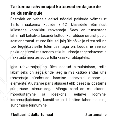
Tartumaa rahvamajad kutsuvad enda juurde
seiklusmängule
Eesmärk on vaheaja eelsel nädalal pakkuda võimalust
Tartu maakonna koolide 8.-12. klassidele võimalust
külastada kohalikku rahvamaja. Soov on tutvustada
lähemalt kohaliku tasandi kultuurikorralduse sisulist poolt,
sest enamasti istume üritusel jalg üle põlve ja ei tea milline
töö tegelikult selle tulemuse taga on. Loodame seeläbi
pakkuda turvalist sisenemist kultuurimaja tegemistesse ja
nakatada noortes soovi tulla kaaskorraldajateks.
Igas rahvamajas on üles seatud simulatsioon, mille
läbimiseks on aega kindel aeg ja mis kätkeb endas ühe
rahvamaja sündmuse loomise erinevaid etappe ja
elemente. Alustame päris algusest ehk ideest ja lõpetame
sündmuse toimumisega. Mängu osad on meeskonna
moodustamine ja ideekorje, eelarve loomine,
kommunikatsioon, kunstiline ja tehniline lahendus ning
sündmuse toimumine.
#kultuurinädaltartumaal #tartumaine