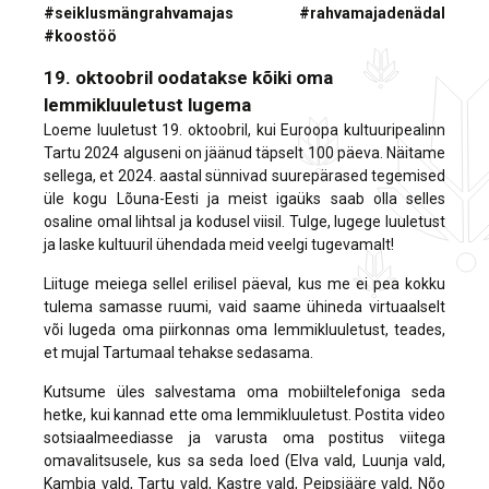
#seiklusmängrahvamajas #rahvamajadenädal
#koostöö
19. oktoobril oodatakse kõiki oma
lemmikluuletust lugema
Loeme luuletust 19. oktoobril, kui Euroopa kultuuripealinn
Tartu 2024 alguseni on jäänud täpselt 100 päeva. Näitame
sellega, et 2024. aastal sünnivad suurepärased tegemised
üle kogu Lõuna-Eesti ja meist igaüks saab olla selles
osaline omal lihtsal ja kodusel viisil. Tulge, lugege luuletust
ja laske kultuuril ühendada meid veelgi tugevamalt!
Liituge meiega sellel erilisel päeval, kus me ei pea kokku
tulema samasse ruumi, vaid saame ühineda virtuaalselt
või lugeda oma piirkonnas oma lemmikluuletust, teades,
et mujal Tartumaal tehakse sedasama.
Kutsume üles salvestama oma mobiiltelefoniga seda
hetke, kui kannad ette oma lemmikluuletust. Postita video
sotsiaalmeediasse ja varusta oma postitus viitega
omavalitsusele, kus sa seda loed (Elva vald, Luunja vald,
Kambja vald, Tartu vald, Kastre vald, Peipsiääre vald, Nõo