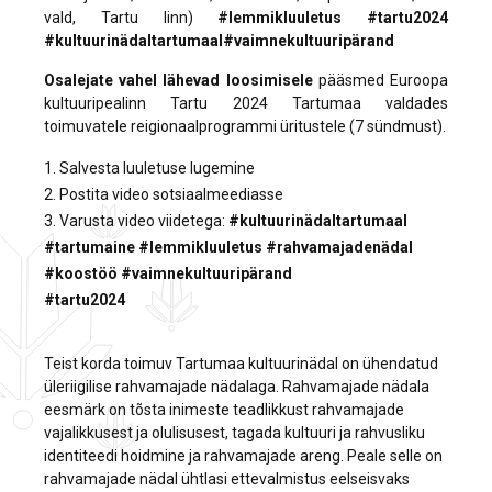
vald, Tartu linn)
#lemmikluuletus #tartu2024
#kultuurinädaltartumaal#vaimnekultuuripärand
Osalejate vahel lähevad loosimisele
pääsmed Euroopa
kultuuripealinn Tartu 2024 Tartumaa valdades
toimuvatele reigionaalprogrammi üritustele (7 sündmust).
1. Salvesta luuletuse lugemine
2. Postita video sotsiaalmeediasse
3. Varusta video viidetega:
#kultuurinädaltartumaal
#tartumaine #lemmikluuletus #rahvamajadenädal
#koostöö #vaimnekultuuripärand
#tartu2024
Teist korda toimuv Tartumaa kultuurinädal on ühendatud
üleriigilise rahvamajade nädalaga. Rahvamajade nädala
eesmärk on tõsta inimeste teadlikkust rahvamajade
vajalikkusest ja olulisusest, tagada kultuuri ja rahvusliku
identiteedi hoidmine ja rahvamajade areng. Peale selle on
rahvamajade nädal ühtlasi ettevalmistus eelseisvaks