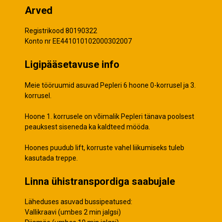
Arved
Registrikood 80190322
Konto nr EE441010102000302007
Ligipääsetavuse info
Meie tööruumid asuvad Pepleri 6 hoone 0-korrusel ja 3.
korrusel.
Hoone 1. korrusele on võimalik Pepleri tänava poolsest
peauksest siseneda ka kaldteed mööda.
Hoones puudub lift, korruste vahel liikumiseks tuleb
kasutada treppe.
Linna ühistranspordiga saabujale
Läheduses asuvad bussipeatused:
Vallikraavi (umbes 2 min jalgsi)