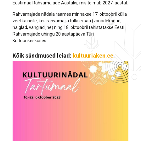
Eestimaa Rahvamajade Aastaks, mis toimub 2027. aastal.
Rahvamajade nädala raames minnakse 17. oktoobril külla
veel ka neile, kes rahvamajja tulla ei saa (vanadekodud,
haiglad, vanglad jne) ning 18. oktoobril tähistatakse Eesti
Rahvamajade ühingu 20 aastapäeva Türi
Kultuurikeskuses.
Kõik sündmused leiad:
kultuuriaken.ee
.