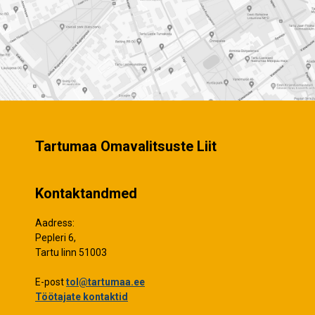
Tartumaa Omavalitsuste Liit
Kontaktandmed
Aadress:
Pepleri 6,
Tartu linn 51003
E-post
tol@tartumaa.ee
Töötajate kontaktid