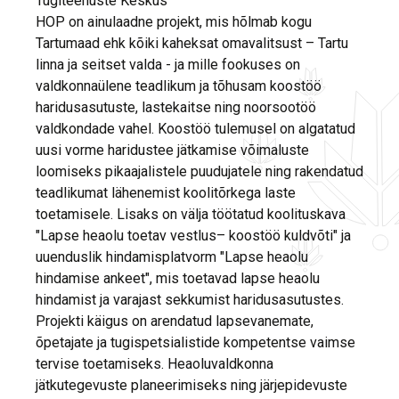
Tugiteenuste Keskus
HOP on ainulaadne projekt, mis hõlmab kogu
Tartumaad ehk kõiki kaheksat omavalitsust – Tartu
linna ja seitset valda - ja mille fookuses on
valdkonnaülene teadlikum ja tõhusam koostöö
haridusasutuste, lastekaitse ning noorsootöö
valdkondade vahel. Koostöö tulemusel on algatatud
uusi vorme haridustee jätkamise võimaluste
loomiseks pikaajalistele puudujatele ning rakendatud
teadlikumat lähenemist koolitõrkega laste
toetamisele. Lisaks on välja töötatud koolituskava
"Lapse heaolu toetav vestlus– koostöö kuldvõti" ja
uuenduslik hindamisplatvorm "Lapse heaolu
hindamise ankeet", mis toetavad lapse heaolu
hindamist ja varajast sekkumist haridusasutustes.
Projekti käigus on arendatud lapsevanemate,
õpetajate ja tugispetsialistide kompetentse vaimse
tervise toetamiseks. Heaoluvaldkonna
jätkutegevuste planeerimiseks ning järjepidevuste