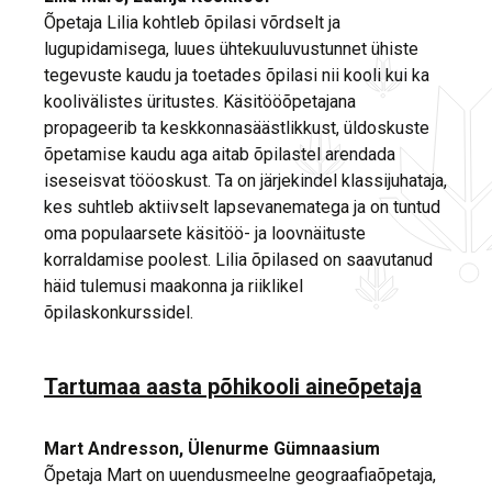
Õpetaja Lilia kohtleb õpilasi võrdselt ja
lugupidamisega, luues ühtekuuluvustunnet ühiste
tegevuste kaudu ja toetades õpilasi nii kooli kui ka
koolivälistes üritustes. Käsitööõpetajana
propageerib ta keskkonnasäästlikkust, üldoskuste
õpetamise kaudu aga aitab õpilastel arendada
iseseisvat tööoskust. Ta on järjekindel klassijuhataja,
kes suhtleb aktiivselt lapsevanematega ja on tuntud
oma populaarsete käsitöö- ja loovnäituste
korraldamise poolest. Lilia õpilased on saavutanud
häid tulemusi maakonna ja riiklikel
õpilaskonkurssidel.
Tartumaa aasta põhikooli aineõpetaja
Mart Andresson, Ülenurme Gümnaasium
Õpetaja Mart on uuendusmeelne geograafiaõpetaja,