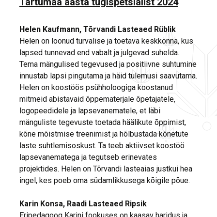
Tartumaa aasta tugispetsialist 2024
Helen Kaufmann, Tõrvandi Lasteaed Rüblik
Helen on loonud turvalise ja toetava keskkonna, kus
lapsed tunnevad end vabalt ja julgevad suhelda.
Tema mängulised tegevused ja positiivne suhtumine
innustab lapsi pingutama ja häid tulemusi saavutama.
Helen on koostöös psühholoogiga koostanud
mitmeid abistavaid õppematerjale õpetajatele,
logopeedidele ja lapsevanematele, et läbi
mänguliste tegevuste toetada häälikute õppimist,
kõne mõistmise treenimist ja hõlbustada kõnetute
laste suhtlemisoskust. Ta teeb aktiivset koostöö
lapsevanematega ja tegutseb erinevates
projektides. Helen on Tõrvandi lasteaias justkui hea
ingel, kes poeb oma südamlikkusega kõigile põue.
Karin Konsa, Raadi Lasteaed Ripsik
Eripedagoog Karini fookuses on kaasav haridus ja