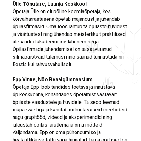
Ülle Tõnutare, Luunja Keskkool
Õpetaja Ülle on elupõline keemiaõpetaja, kes
kõrvalharrastusena õpetab majandust ja juhendab
õpilasfirmasid. Oma töös lähtub ta õpilaste huvidest
ja väärtustest ning ühendab meisterlikult praktilised
ülesanded akadeemilise lähenemisega.
Õpilasfirmade juhendamisel on ta saavutanud
silmapaistvaid tulemusi ning saanud tunnustada nii
Eestis kui rahvusvaheliselt.
Epp Vinne, Nõo Reaalgümnaasium
Õpetaja Epp loob tundides toetava ja innustava
õpikeskkonna, kohandades õpetamist vastavalt
õpilaste vajadustele ja huvidele. Ta seob teemad
igapäevaeluga ja kasutab mitmekesiseid meetodeid
nagu grupitööd, videod ja eksperimendid ning
julgustab õpilasi arutlema ja oma mõtteid
väljendama. Epp on oma pühendumise ja
heatahtlikkuse tõttu väga hinnatud, tema õpilased on