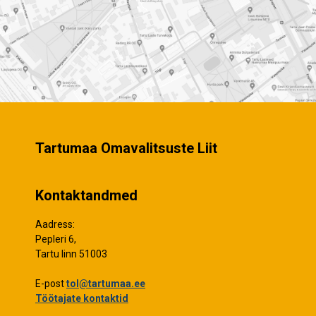
Tartumaa Omavalitsuste Liit
Kontaktandmed
Aadress:
Pepleri 6,
Tartu linn 51003
E-post
tol@tartumaa.ee
Töötajate kontaktid