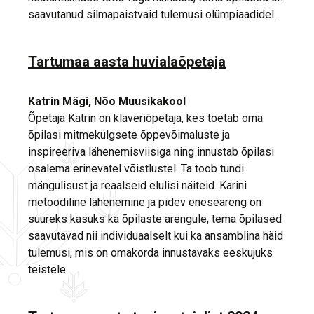
saavutanud silmapaistvaid tulemusi olümpiaadidel.
Tartumaa aasta huvialaõpetaja
Katrin Mägi, Nõo Muusikakool
Õpetaja Katrin on klaveriõpetaja, kes toetab oma
õpilasi mitmekülgsete õppevõimaluste ja
inspireeriva lähenemisviisiga ning innustab õpilasi
osalema erinevatel võistlustel. Ta toob tundi
mängulisust ja reaalseid elulisi näiteid. Karini
metoodiline lähenemine ja pidev eneseareng on
suureks kasuks ka õpilaste arengule, tema õpilased
saavutavad nii individuaalselt kui ka ansamblina häid
tulemusi, mis on omakorda innustavaks eeskujuks
teistele.