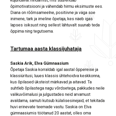
kujundavat hindamist, mis suurendab
õpimotivatsiooni ja vähendab hirmu eksimuste ees.
Diana on rõõmsameelne, positiivne ja väga soe
inimene, tark ja imeline õpetaja, kes näeb igas
lapses isiksust ning sellest lähtuvalt suunab teda
õppima ning tegutsema.
Tartumaa aasta klassijuhataja
Saskia Arik, Elva Gümnaasium
Õpetaja Saskia korraldab igal aastal õppereise ja
klassiüritusi, luues klassis ühtehoidva keskkonna,
kus õpilased üksteist märkavad ja aitavad. Ta
suhtleb õpilastega nagu võrdsetega, pakkudes neile
valikuvõimalusi ja julgustades neid arvamust
avaldama, samuti kutsub külalisesinejaid, et tekitada
huvi erinevate teemade vastu. Saskia on Elva
gümnaasiumis töötanud 20 aastat, olles oma