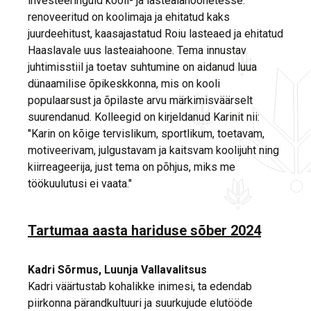
investeeringuid kooli- ja lasteaiahoonetesse:
renoveeritud on koolimaja ja ehitatud kaks
juurdeehitust, kaasajastatud Roiu lasteaed ja ehitatud
Haaslavale uus lasteaiahoone. Tema innustav
juhtimisstiil ja toetav suhtumine on aidanud luua
dünaamilise õpikeskkonna, mis on kooli
populaarsust ja õpilaste arvu märkimisväärselt
suurendanud. Kolleegid on kirjeldanud Karinit nii:
"Karin on kõige tervislikum, sportlikum, toetavam,
motiveerivam, julgustavam ja kaitsvam koolijuht ning
kiirreageerija, just tema on põhjus, miks me
töökuulutusi ei vaata."
Tartumaa aasta hariduse sõber 2024
Kadri Sõrmus, Luunja Vallavalitsus
Kadri väärtustab kohalikke inimesi, ta edendab
piirkonna pärandkultuuri ja suurkujude elutööde