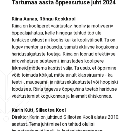
Tartumaa aasta õppeasutuse juht 2024
Riina Aunap, Rõngu Keskkool
Riina on kooliperet väärtustav, hooliv ja motiveeriv
õppealajuhataja, kelle hingega tehtud töö üle
tuntakse uhkust nii koolis kui ka kooliväliselt. Ta on
tugev mentor ja nõuandja, samuti aktiivne kogukonna
haridusalgatuste toetaja. Riina on loonud efektiivse
infovahetuse süsteemi, innustades koolipere
liikmeid mõtlema kastist välja. Ta usub, et õppimine
võib toimuda kõikjal, mitte ainult klassiruumis - ka
teatri-, muuseumi- ja näitusekülastustel või hoopiski
looduses. Riina tegevus õppejuhina toetab hariduse
väärtustamist kogukonnas ja laiemalt ühiskonnas.
Karin Kütt, Sillaotsa Kool
Direktor Karin on juhtinud Sillaotsa Kooli alates 2010.
aastast. Tema juhtimisel on tehtud olulisi