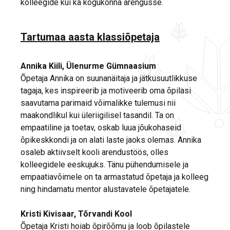
kolleegide kui ka kogukonna arengusse.
Tartumaa aasta klassiõpetaja
Annika Kiili, Ülenurme Gümnaasium
Õpetaja Annika on suunanäitaja ja jätkusuutlikkuse
tagaja, kes inspireerib ja motiveerib oma õpilasi
saavutama parimaid võimalikke tulemusi nii
maakondlikul kui üleriigilisel tasandil. Ta on
empaatiline ja toetav, oskab luua jõukohaseid
õpikeskkondi ja on alati laste jaoks olemas. Annika
osaleb aktiivselt kooli arendustöös, olles
kolleegidele eeskujuks. Tänu pühendumisele ja
empaatiavõimele on ta armastatud õpetaja ja kolleeg
ning hindamatu mentor alustavatele õpetajatele.
Kristi Kivisaar, Tõrvandi Kool
Õpetaja Kristi hoiab õpirõõmu ja loob õpilastele