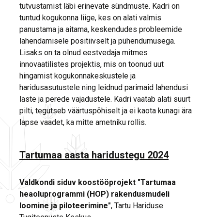
tutvustamist läbi erinevate sündmuste. Kadri on
tuntud kogukonna liige, kes on alati valmis
panustama ja aitama, keskendudes probleemide
lahendamisele positiivselt ja pühendumusega.
Lisaks on ta olnud eestvedaja mitmes
innovaatilistes projektis, mis on toonud uut
hingamist kogukonnakeskustele ja
haridusasutustele ning leidnud parimaid lahendusi
laste ja perede vajadustele. Kadri vaatab alati suurt
pilti, tegutseb väärtuspõhiselt ja ei kaota kunagi ära
lapse vaadet, ka mitte ametniku rollis.
Tartumaa aasta haridustegu 2024
Valdkondi siduv koostööprojekt "Tartumaa
heaoluprogrammi (HOP) rakendusmudeli
loomine ja piloteerimine"
, Tartu Hariduse