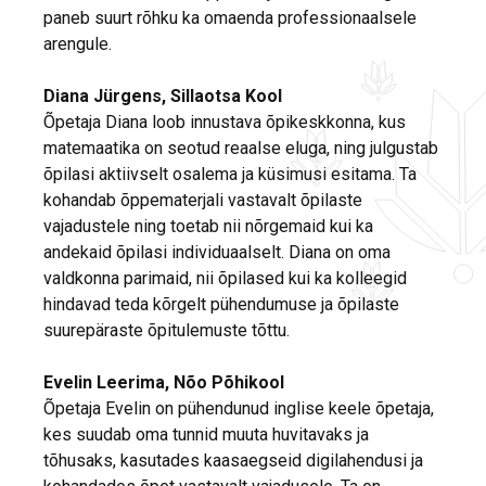
paneb suurt rõhku ka omaenda professionaalsele
arengule.
Diana Jürgens, Sillaotsa Kool
Õpetaja Diana loob innustava õpikeskkonna, kus
matemaatika on seotud reaalse eluga, ning julgustab
õpilasi aktiivselt osalema ja küsimusi esitama. Ta
kohandab õppematerjali vastavalt õpilaste
vajadustele ning toetab nii nõrgemaid kui ka
andekaid õpilasi individuaalselt. Diana on oma
valdkonna parimaid, nii õpilased kui ka kolleegid
hindavad teda kõrgelt pühendumuse ja õpilaste
suurepäraste õpitulemuste tõttu.
Evelin Leerima, Nõo Põhikool
Õpetaja Evelin on pühendunud inglise keele õpetaja,
kes suudab oma tunnid muuta huvitavaks ja
tõhusaks, kasutades kaasaegseid digilahendusi ja