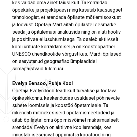
kes valdab oma ainet täiuslikult. Ta korraldab
õppekäike ja projektipäevi ning kasutab kaasaegset
tehnoloogiat, et arendada õpilaste mõtlemisoskust
ja loovust. Õpetaja Mart aitab õpilastel eesmärke
seada ja õpitulemusi analüüsida ning on alati hooliv
ja positiivse ellusuhtumisega. Ta osaleb aktiivselt
kooli ürituste korraldamisel ja on koostööpartner
UNESCO ühendkoolide võrgustikus. Mardi õpilased
on saavutanud geograafiaolümpiaadidel
silmapaistvaid tulemusi.
Evelyn Eensoo, Puhja Kool
Õpetaja Evelyn loob teadlikult turvalise ja toetava
õpikeskkonna, keskendudes usaldusel põhinevate
suhete loomisele ja koostöö õpetamisele. Ta
rakendab mitmekesiseid õpetamismeetodeid ja
aitab õpilastel oma õppimisvõimet maksimaalselt
arendada. Evelyn on aktiivne kooliarendaja, kes
innustab iseseisvat õppimist ja koostööd ning