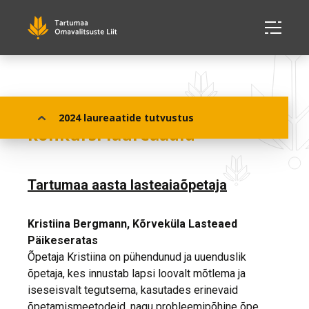
Aasta õpetaja 2024 Tartumaa
2024 laureaatide tutvustus
konkursi laureaadid
Tartumaa aasta lasteaiaõpetaja
Kristiina Bergmann,
Kõrveküla Lasteaed
Päikeseratas
Õpetaja Kristiina on pühendunud ja uuenduslik
õpetaja, kes innustab lapsi loovalt mõtlema ja
iseseisvalt tegutsema, kasutades erinevaid
õpetamismeetodeid, nagu probleemipõhine õpe,