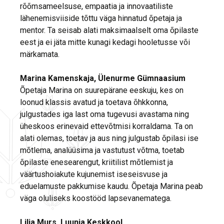
rõõmsameelsuse, empaatia ja innovaatiliste
lähenemisviiside tõttu väga hinnatud õpetaja ja
mentor. Ta seisab alati maksimaalselt oma õpilaste
eest ja ei jäta mitte kunagi kedagi hooletusse või
märkamata.
Marina Kamenskaja, Ülenurme Gümnaasium
Õpetaja Marina on suurepärane eeskuju, kes on
loonud klassis avatud ja toetava õhkkonna,
julgustades iga last oma tugevusi avastama ning
üheskoos erinevaid ettevõtmisi korraldama. Ta on
alati olemas, toetav ja aus ning julgustab õpilasi ise
mõtlema, analüüsima ja vastutust võtma, toetab
õpilaste enesearengut, kriitilist mõtlemist ja
väärtushoiakute kujunemist iseseisvuse ja
eduelamuste pakkumise kaudu. Õpetaja Marina peab
väga oluliseks koostööd lapsevanematega.
Lilia Murs, Luunja Keskkool