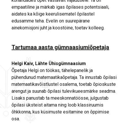
kohandades õpet vastavalt vajadusele. Ta on
empaatiline ja märkab igas õpilases potentsiaali,
aidates ka kõige keerulisematel õpilastel
edusamme teha. Evelin on suurepärane
ainekomisjoni juht ja koostöine, toetav kolleeg.
Tartumaa aasta gümnaasiumiõpetaja
Helgi Kaiv, Lähte Ühisgümnaasium
Õpetaja Helgi on töökas, tähelepanelik ja
pühendunud matemaatikaõpetaja. Ta innustab õpilasi
matemaatikavõistlustel osalema, toetab õpioskuste
arengut ja suunab õpilasi tulevikueesmärke seadma.
Lisaks panustab ta meeskonnatöösse, julgustab
õpilasi üksteist aitama ning loob klassiruumis
õhkkonna, kus küsimuste esitamine on õppimise
osa.