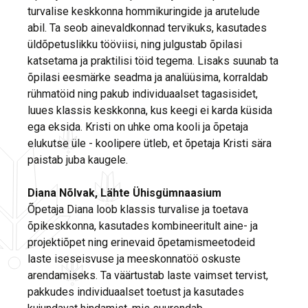
turvalise keskkonna hommikuringide ja arutelude
abil. Ta seob ainevaldkonnad tervikuks, kasutades
üldõpetuslikku tööviisi, ning julgustab õpilasi
katsetama ja praktilisi töid tegema. Lisaks suunab ta
õpilasi eesmärke seadma ja analüüsima, korraldab
rühmatöid ning pakub individuaalset tagasisidet,
luues klassis keskkonna, kus keegi ei karda küsida
ega eksida. Kristi on uhke oma kooli ja õpetaja
elukutse üle - koolipere ütleb, et õpetaja Kristi sära
paistab juba kaugele.
Diana Nõlvak, Lähte Ühisgümnaasium
Õpetaja Diana loob klassis turvalise ja toetava
õpikeskkonna, kasutades kombineeritult aine- ja
projektiõpet ning erinevaid õpetamismeetodeid
laste iseseisvuse ja meeskonnatöö oskuste
arendamiseks. Ta väärtustab laste vaimset tervist,
pakkudes individuaalset toetust ja kasutades