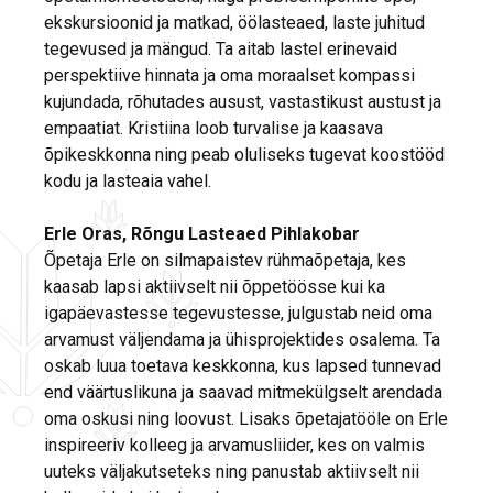
ekskursioonid ja matkad, öölasteaed, laste juhitud
tegevused ja mängud. Ta aitab lastel erinevaid
perspektiive hinnata ja oma moraalset kompassi
kujundada, rõhutades ausust, vastastikust austust ja
empaatiat. Kristiina loob turvalise ja kaasava
õpikeskkonna ning peab oluliseks tugevat koostööd
kodu ja lasteaia vahel.
Erle Oras, Rõngu Lasteaed Pihlakobar
Õpetaja Erle on silmapaistev rühmaõpetaja, kes
kaasab lapsi aktiivselt nii õppetöösse kui ka
igapäevastesse tegevustesse, julgustab neid oma
arvamust väljendama ja ühisprojektides osalema. Ta
oskab luua toetava keskkonna, kus lapsed tunnevad
end väärtuslikuna ja saavad mitmekülgselt arendada
oma oskusi ning loovust. Lisaks õpetajatööle on Erle
inspireeriv kolleeg ja arvamusliider, kes on valmis
uuteks väljakutseteks ning panustab aktiivselt nii