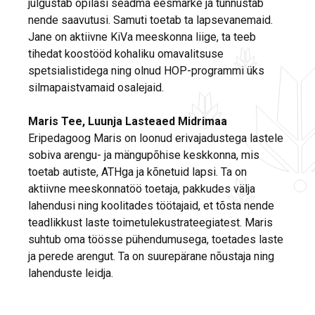
julgustab õpilasi seadma eesmärke ja tunnustab
nende saavutusi. Samuti toetab ta lapsevanemaid.
Jane on aktiivne KiVa meeskonna liige, ta teeb
tihedat koostööd kohaliku omavalitsuse
spetsialistidega ning olnud HOP-programmi üks
silmapaistvamaid osalejaid.
Maris Tee, Luunja Lasteaed Midrimaa
Eripedagoog Maris on loonud erivajadustega lastele
sobiva arengu- ja mängupõhise keskkonna, mis
toetab autiste, ATHga ja kõnetuid lapsi. Ta on
aktiivne meeskonnatöö toetaja, pakkudes välja
lahendusi ning koolitades töötajaid, et tõsta nende
teadlikkust laste toimetulekustrateegiatest. Maris
suhtub oma töösse pühendumusega, toetades laste
ja perede arengut. Ta on suurepärane nõustaja ning
lahenduste leidja.