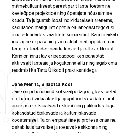
mitmekultuurilisest perest pärit laste toetamine
keeleõppe projektide ning õpetajate nõustamise
kaudu. Ta julgustab lapsi individuaalselt arenema,
kasutades mängulist õpet ja elulähedasi tegevusi
ning edendades väärtuste kujunemist. Karin märkab
iga lapse eripära ning võimaldab neil õppida omas
tempos, toetades nende loovust ja ettevõtlikkust.
Karin on innustav eripedagoog, kes panustab
aktiivselt lasteaia ja kogukonna ellu ning jagab oma
teadmisi ka Tartu Ülikooli praktikantidega.
Jane Merits, Sillaotsa Kool
Jane on pühendunud sotsiaalpedagoog, kes toetab
õpilasi individuaalselt ja grupitöödes, aidates neil
arendada sotsiaalseid oskusi ning pakkudes tuge
kohandatud õpikavade ja käitumiskavade
koostamisel. Ta on empaatiline ja professionaalne,
oskab luua turvalise ja toetava keskkonna ning