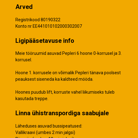
Arved
Registrikood 80190322
Konto nr EE441010102000302007
Ligipääsetavuse info
Meie tööruumid asuvad Pepleri 6 hoone 0-korrusel ja 3.
korrusel.
Hoone 1. korrusele on võimalik Pepleri tänava poolsest
peauksest siseneda ka kaldteed mööda.
Hoones puudub lift, korruste vahel liikumiseks tuleb
kasutada treppe.
Linna ühistranspordiga saabujale
Läheduses asuvad bussipeatused:
Vallikraavi (umbes 2 min jalgsi)