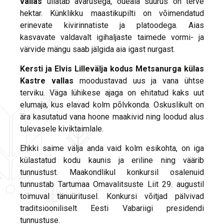
vallas
üllatab avarusega, õueala suurus on terve
hektar. Künklikku maastikupilti on võimendatud
erinevate kivirinnatiste ja platoodega. Aias
kasvavate valdavalt igihaljaste taimede vormi- ja
värvide mängu saab jälgida aia igast nurgast.
Kersti ja Elvis Lillevälja kodus Metsanurga külas
Kastre vallas
moodustavad uus ja vana ühtse
terviku. Väga lühikese ajaga on ehitatud kaks uut
elumaja, kus elavad kolm põlvkonda. Oskuslikult on
ära kasutatud vana hoone maakivid ning loodud alus
tulevasele kiviktaimlale.
Ehkki saime välja anda vaid kolm esikohta, on iga
külastatud kodu kaunis ja eriline ning väärib
tunnustust. Maakondlikul konkursil osalenuid
tunnustab Tartumaa Omavalitsuste Liit 29. augustil
toimuval tänuüritusel. Konkursi võitjad pälvivad
traditsiooniliselt Eesti Vabariigi presidendi
tunnustuse.