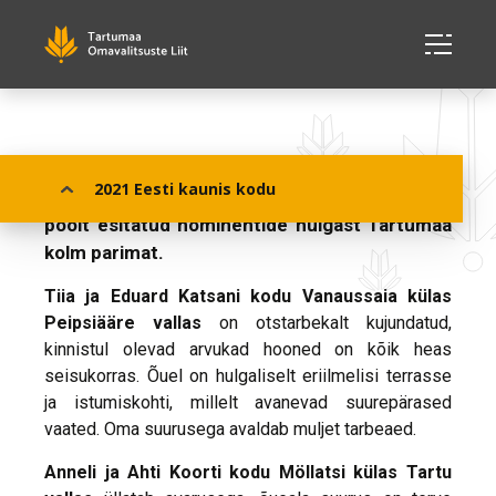
2021. a konkursile „Eesti kaunis kodu“ valis
2021 Eesti kaunis kodu
Tartumaa komisjon kohalike omavalitsuste
poolt esitatud nominentide hulgast Tartumaa
kolm parimat.
Tiia ja Eduard Katsani kodu Vanaussaia külas
Peipsiääre vallas
on otstarbekalt kujundatud,
kinnistul olevad arvukad hooned on kõik heas
seisukorras. Õuel on hulgaliselt eriilmelisi terrasse
ja istumiskohti, millelt avanevad suurepärased
vaated. Oma suurusega avaldab muljet tarbeaed.
Anneli ja Ahti Koorti kodu Möllatsi külas Tartu