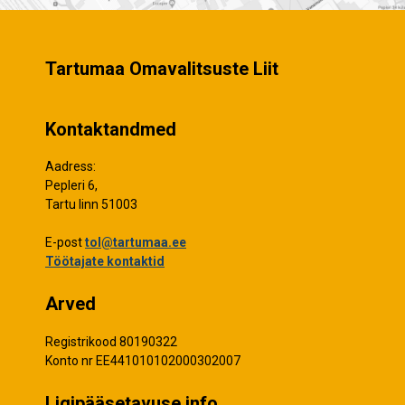
Tartumaa Omavalitsuste Liit
Kontaktandmed
Aadress:
Pepleri 6,
Tartu linn 51003
E-post
tol@tartumaa.ee
Töötajate kontaktid
Arved
Registrikood 80190322
Konto nr EE441010102000302007
Ligipääsetavuse info