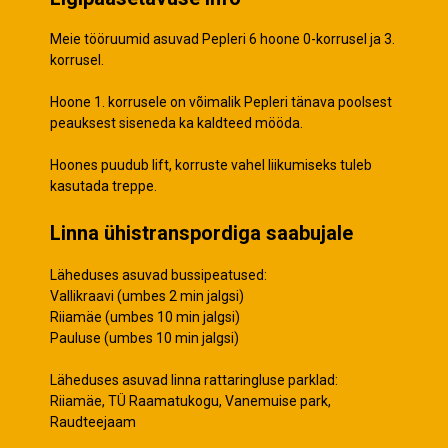
Meie tööruumid asuvad Pepleri 6 hoone 0-korrusel ja 3.
korrusel.
Hoone 1. korrusele on võimalik Pepleri tänava poolsest
peauksest siseneda ka kaldteed mööda.
Hoones puudub lift, korruste vahel liikumiseks tuleb
kasutada treppe.
Linna ühistranspordiga saabujale
Läheduses asuvad bussipeatused:
Vallikraavi (umbes 2 min jalgsi)
Riiamäe (umbes 10 min jalgsi)
Pauluse (umbes 10 min jalgsi)
Läheduses asuvad linna rattaringluse parklad:
Riiamäe, TÜ Raamatukogu, Vanemuise park,
Raudteejaam