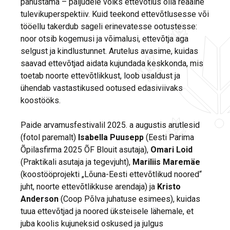
panustama – paljudele võiks ettevõtlus olla reaalne
tulevikuperspektiiv. Kuid teekond ettevõtlusesse või
tööellu takerdub sageli erinevatesse ootustesse:
noor otsib kogemusi ja võimalusi, ettevõtja aga
selgust ja kindlustunnet. Arutelus avasime, kuidas
saavad ettevõtjad aidata kujundada keskkonda, mis
toetab noorte ettevõtlikkust, loob usaldust ja
ühendab vastastikused ootused edasiviivaks
koostööks.
Paide arvamusfestivalil 2025. a augustis arutlesid
(fotol paremalt)
Isabella Puusepp
(Eesti Parima
Õpilasfirma 2025 ÕF Blouit asutaja),
Omari Loid
(Praktikali asutaja ja tegevjuht),
Mariliis Maremäe
(koostööprojekti „Lõuna-Eesti ettevõtlikud noored“
juht, noorte ettevõtlikkuse arendaja) ja
Kristo
Anderson
(Coop Põlva juhatuse esimees), kuidas
tuua ettevõtjad ja noored üksteisele lähemale, et
juba koolis kujuneksid oskused ja julgus