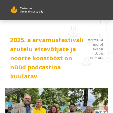
2025. a arvamusfestivali
Ettevõtlikud
noored
arutelu ettevõtjate ja
Heaolu
Uudis
noorte koostööst on
19. märts
nüüd podcastina
kuulatav