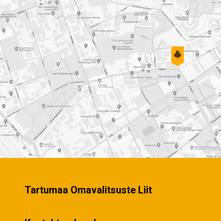
Tartumaa Omavalitsuste Liit