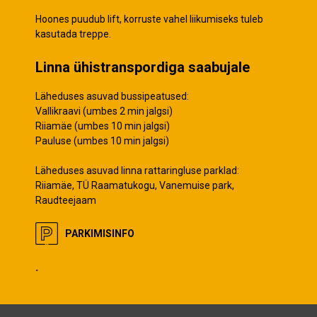
Hoones puudub lift, korruste vahel liikumiseks tuleb
kasutada treppe.
Linna ühistranspordiga saabujale
Läheduses asuvad bussipeatused:
Vallikraavi (umbes 2 min jalgsi)
Riiamäe (umbes 10 min jalgsi)
Pauluse (umbes 10 min jalgsi)
Läheduses asuvad linna rattaringluse parklad:
Riiamäe, TÜ Raamatukogu, Vanemuise park,
Raudteejaam
PARKIMISINFO
.