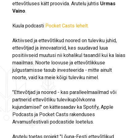
ettevõtluses kätt proovida. Arutelu juhtis
Urmas
Vaino
.
Kuula podcasti
Pocket Casts lehelt.
Aktiivsed ja ettevõtlikud noored on tuleviku juhid,
ettevõtjad ja innovaatorid, kes suudavad luua
positiivseid muutusi nii kohalikul tasandil kui ka laias
maailmas. Noorte loovuse ja ettevõtlikkuse
julgustamisse tasub investeerida - mitte ainult
noorte, vaid ka meie kõigi tuleviku nimel.
"Ettevõtjad ja noored - kas paralleelmaailmad või
partnerid ettevõtliku tulevikupõlvkonna
kujundamisel" on kättesaadav ka Spotify, Apple
Podcasts ja Pocket Casts rakenduses
Arvamusfestivali podcastide loetelus.
Arutelu toetas projekt "Lõuna-Eesti ettevõtlikud