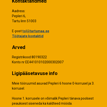
Kontaktandmed
Aadress:
Pepleri 6,
Tartu linn 51003
E-post
tol@tartumaa.ee
Töötajate kontaktid
Arved
Registrikood 80190322
Konto nr EE441010102000302007
Ligipääsetavuse info
Meie tööruumid asuvad Pepleri 6 hoone 0-korrusel ja 3.
korrusel.
Hoone 1. korrusele on võimalik Pepleri tänava poolsest
peauksest siseneda ka kaldteed mööda.