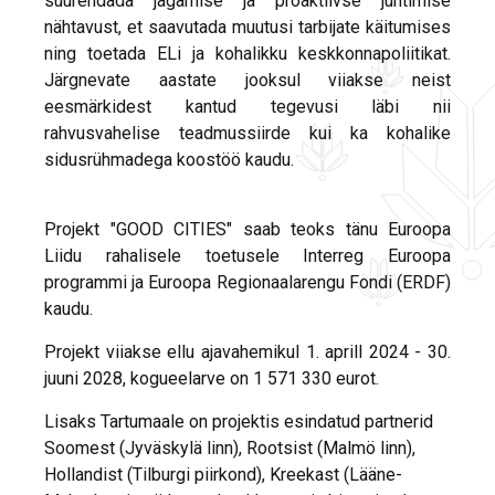
suurendada jagamise ja proaktiivse juhtimise
nähtavust, et saavutada muutusi tarbijate käitumises
ning toetada ELi ja kohalikku keskkonnapoliitikat.
Järgnevate aastate jooksul viiakse neist
eesmärkidest kantud tegevusi läbi nii
rahvusvahelise teadmussiirde kui ka kohalike
sidusrühmadega koostöö kaudu.
Projekt "GOOD CITIES" saab teoks tänu Euroopa
Liidu rahalisele toetusele Interreg Euroopa
programmi ja Euroopa Regionaalarengu Fondi (ERDF)
kaudu.
Projekt viiakse ellu ajavahemikul 1. aprill 2024 - 30.
juuni 2028, kogueelarve on 1 571 330 eurot.
Lisaks Tartumaale on projektis esindatud partnerid
Soomest (Jyväskylä linn), Rootsist (Malmö linn),
Hollandist (Tilburgi piirkond), Kreekast (Lääne-