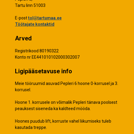
Tartu linn 51003
E-post
tol@tartumaa.ee
Töötajate kontaktid
Arved
Registrikood 80190322
Konto nr EE441010102000302007
Ligipääsetavuse info
Meie tööruumid asuvad Pepleri 6 hoone 0-korrusel ja 3.
korrusel.
Hoone 1. korrusele on võimalik Pepleri tänava poolsest
peauksest siseneda ka kaldteed mööda.
Hoones puudub lift, korruste vahel liikumiseks tuleb
kasutada treppe.