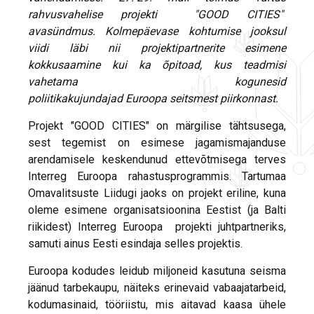
rahvusvahelise projekti "GOOD CITIES"
avasündmus. Kolmepäevase kohtumise jooksul
viidi läbi nii projektipartnerite esimene
kokkusaamine kui ka
õpitoad, kus teadmisi
vahetama kogunesid
poliitikakujundajad
Euroopa
seitsmest piirkonnast.
Projekt "GOOD CITIES" on märgilise tähtsusega,
sest tegemist on esimese jagamismajanduse
arendamisele keskendunud ettevõtmisega terves
Interreg Euroopa rahastusprogrammis. Tartumaa
Omavalitsuste Liidugi jaoks on projekt eriline, kuna
oleme esimene organisatsioonina Eestist (ja Balti
riikidest) Interreg Euroopa projekti juhtpartneriks,
samuti ainus Eesti esindaja selles projektis.
Euroopa kodudes leidub miljoneid kasutuna seisma
jäänud tarbekaupu, näiteks erinevaid vabaajatarbeid,
kodumasinaid, tööriistu, mis aitavad kaasa ühele