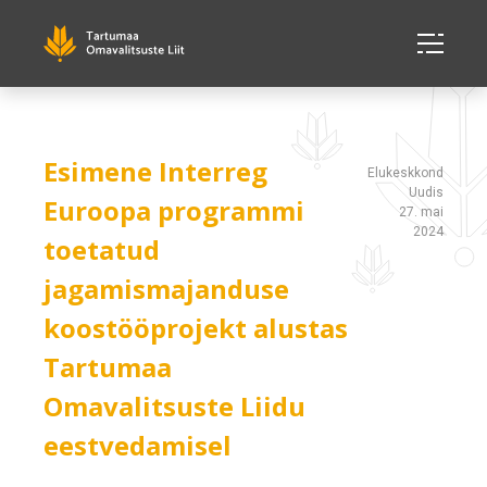
Esimene Interreg
Elukeskkond
Uudis
Euroopa programmi
27. mai
2024
toetatud
jagamismajanduse
koostööprojekt alustas
Tartumaa
Omavalitsuste Liidu
eestvedamisel