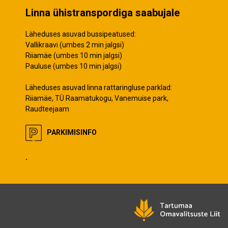
Linna ühistranspordiga saabujale
Läheduses asuvad bussipeatused:
Vallikraavi (umbes 2 min jalgsi)
Riiamäe (umbes 10 min jalgsi)
Pauluse (umbes 10 min jalgsi)
Läheduses asuvad linna rattaringluse parklad:
Riiamäe, TÜ Raamatukogu, Vanemuise park,
Raudteejaam
PARKIMISINFO
.