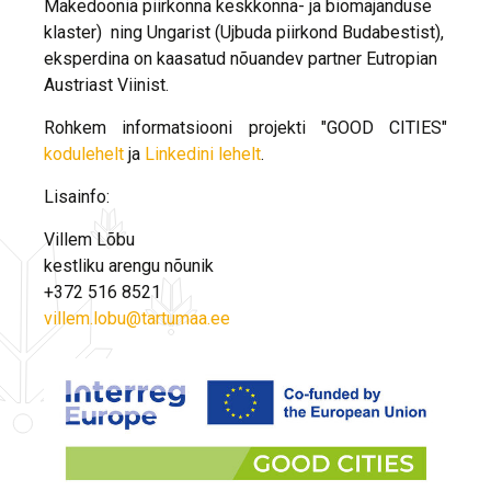
Makedoonia piirkonna keskkonna- ja biomajanduse
klaster) ning Ungarist (Ujbuda piirkond Budabestist),
eksperdina on kaasatud nõuandev partner Eutropian
Austriast Viinist.
Rohkem informatsiooni projekti "GOOD CITIES"
kodulehelt
ja
Linkedini lehelt
.
Lisainfo:
Villem Lõbu
kestliku arengu nõunik
+372 516 8521
villem.lobu@tartumaa.ee