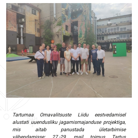
Tartumaa Omavalitsuste Liidu eestvedamisel
alustati uuendusliku jagamismajanduse projektiga,
mis aitab panustada ületarbimise
vähendamisse:
27.-29. mail toimus Tartus