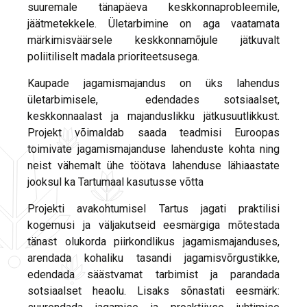
suuremale tänapäeva keskkonnaprobleemile,
jäätmetekkele. Ületarbimine on aga vaatamata
märkimisväärsele keskkonnamõjule jätkuvalt
poliitiliselt madala prioriteetsusega.
Kaupade jagamismajandus on üks lahendus
ületarbimisele, edendades sotsiaalset,
keskkonnaalast ja majanduslikku jätkusuutlikkust.
Projekt võimaldab saada teadmisi Euroopas
toimivate jagamismajanduse lahenduste kohta ning
neist vähemalt ühe töötava lahenduse lähiaastate
jooksul ka Tartumaal kasutusse võtta
Projekti avakohtumisel Tartus jagati praktilisi
kogemusi ja väljakutseid eesmärgiga mõtestada
tänast olukorda piirkondlikus jagamismajanduses,
arendada kohaliku tasandi jagamisvõrgustikke,
edendada säästvamat tarbimist ja parandada
sotsiaalset heaolu. Lisaks sõnastati eesmärk: