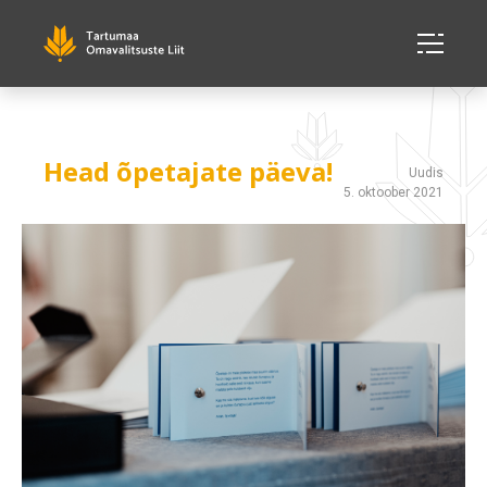
Head õpetajate päeva!
Uudis
5. oktoober 2021