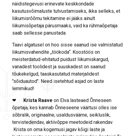
näidistegevusi erinevate keskkondade
kasutusvõimaluste tutvustamiseks, ikka selleks, et
liikumisrõõmu tekitamine ei jääks ainult
liikumisõpetaja pärusmaaks, vaid ka rühmaõpetaja
saab sellesse panustada.
Taavi algatusel on hoo sisse saanud ise valmistatud
liikumisvahendite „töökoda“. Koostöös on
meisterdatud-ehitatud puidust liikumiskargud,
vanadest toolidest ja suuskadest on saanud
tõukekelgud, taaskasutatud materjalidest
"sõiduautod". Need isetehtud asjad on laste
lemmikud!
❤
Krista Raave
on Elva lasteaed Õnneseen
õpetaja, kes kannab Õnneseene väärtusi olles ise
sõbralik, originaalne, usaldusväärne, seikluslik,
tervistedendav, aktiivõppe meetodeid rakendav.
Krista on oma kogemusi jagav kõigi laste ja