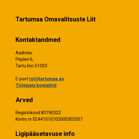
Tartumaa Omavalitsuste Liit
Kontaktandmed
Aadress:
Pepleri 6,
Tartu linn 51003
E-post
tol@tartumaa.ee
Töötajate kontaktid
Arved
Registrikood 80190322
Konto nr EE441010102000302007
Ligipääsetavuse info