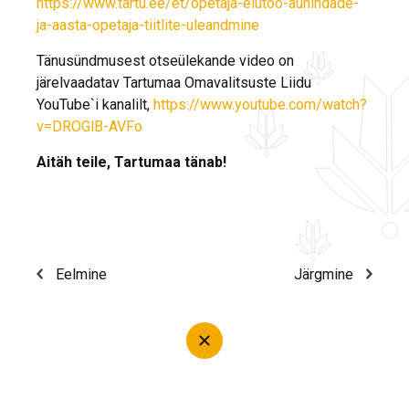
https://www.tartu.ee/et/opetaja-elutoo-auhindade-
ja-aasta-opetaja-tiitlite-uleandmine
Tänusündmusest otseülekande video on
järelvaadatav Tartumaa Omavalitsuste Liidu
YouTube`i kanalilt,
https://www.youtube.com/watch?
v=DROGlB-AVFo
Aitäh teile, Tartumaa tänab!
Eelmine
Järgmine