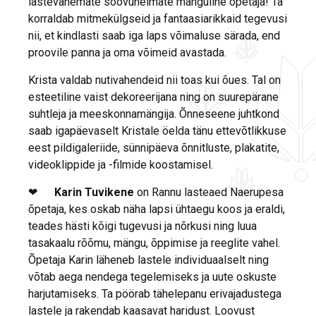
lastevanemate soovunelmate mänguline õpetaja! Ta
korraldab mitmekülgseid ja fantaasiarikkaid tegevusi
nii, et kindlasti saab iga laps võimaluse särada, end
proovile panna ja oma võimeid avastada.
Krista valdab nutivahendeid nii toas kui õues. Tal on
esteetiline vaist dekoreerijana ning on suurepärane
suhtleja ja meeskonnamängija. Õnneseene juhtkond
saab igapäevaselt Kristale öelda tänu ettevõtlikkuse
eest pildigaleriide, sünnipäeva õnnitluste, plakatite,
videoklippide ja -filmide koostamisel.
❤
Karin Tuvikene
on Rannu lasteaed Naerupesa
õpetaja, kes oskab näha lapsi ühtaegu koos ja eraldi,
teades hästi kõigi tugevusi ja nõrkusi ning luua
tasakaalu rõõmu, mängu, õppimise ja reeglite vahel.
Õpetaja Karin läheneb lastele individuaalselt ning
võtab aega nendega tegelemiseks ja uute oskuste
harjutamiseks. Ta pöörab tähelepanu erivajadustega
lastele ja rakendab kaasavat haridust. Loovust