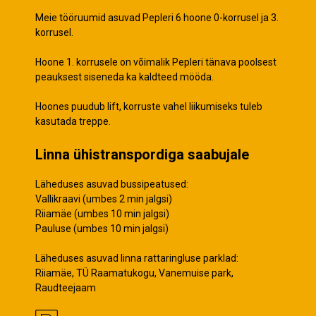
Meie tööruumid asuvad Pepleri 6 hoone 0-korrusel ja 3.
korrusel.
Hoone 1. korrusele on võimalik Pepleri tänava poolsest
peauksest siseneda ka kaldteed mööda.
Hoones puudub lift, korruste vahel liikumiseks tuleb
kasutada treppe.
Linna ühistranspordiga saabujale
Läheduses asuvad bussipeatused:
Vallikraavi (umbes 2 min jalgsi)
Riiamäe (umbes 10 min jalgsi)
Pauluse (umbes 10 min jalgsi)
Läheduses asuvad linna rattaringluse parklad:
Riiamäe, TÜ Raamatukogu, Vanemuise park,
Raudteejaam