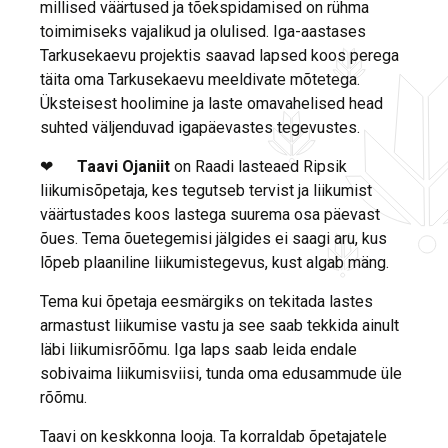
millised väärtused ja tõekspidamised on rühma
toimimiseks vajalikud ja olulised. Iga-aastases
Tarkusekaevu projektis saavad lapsed koos perega
täita oma Tarkusekaevu meeldivate mõtetega.
Üksteisest hoolimine ja laste omavahelised head
suhted väljenduvad igapäevastes tegevustes.
❤
Taavi Ojaniit
on Raadi lasteaed Ripsik
liikumisõpetaja, kes tegutseb tervist ja liikumist
väärtustades koos lastega suurema osa päevast
õues. Tema õuetegemisi jälgides ei saagi aru, kus
lõpeb plaaniline liikumistegevus, kust algab mäng.
Tema kui õpetaja eesmärgiks on tekitada lastes
armastust liikumise vastu ja see saab tekkida ainult
läbi liikumisrõõmu. Iga laps saab leida endale
sobivaima liikumisviisi, tunda oma edusammude üle
rõõmu.
Taavi on keskkonna looja. Ta korraldab õpetajatele