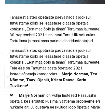
Tänasest alates õpetajate päeva nädala jooksul
tutvustame kõiki selleaastaseid aasta õpetaja
konkursi „Eestimaa õpib ja tänab“ Tartumaa laureaate.
30. septembril 2021 tunnustati Tartu Ülikooli aulas
Tartu linna ja maakonna parimaid haridustöötajaid.
Tänasest alates õpetajate päeva nädala jooksul
tutvustame kõiki selleaastaseid aasta õpetaja
konkursi „Eestimaa õpib ja tänab“ Tartumaa laureaate.
Teie ees on Tartumaa aasta õpetajad 2021
lasteaiaõpetaja kategoorias –
Marje Norman, Tea
Nõmme, Taavi Ojaniit, Krista Raave, Karin
Tuvikene!
❤
Marje Norman
on Puhja lasteaed Pääsusilm
õpetaja, kes ergutab küsima, vaatlema probleeme eri
nurkade alt. Julgustava eeskujuga loob õpetaja Marje