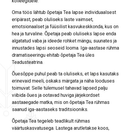
kolleegidele.
Oma töös lähtub õpetaja Tea lapse individuaalsest
eripärast, peab oluliseks laste vaimset,
emotsionaalset ja füüsilist kasvukeskkonda, kus on
hea ja turvaline. Õpetaja peab oluliseks lapse enda
algatatud vaba ja ideede rohket mängu, suunates ja
innustades lapsi seoseid looma. Iga-aastase rühma
dramatiseeringu ehitab õpetaja Tea üles
Teadusteatrina.
Õuesõppe puhul peab ta oluliseks, et laps kasutaks
erinevaid meeli, oskaks märgata ja näha looduses
toimuvat. Selle tulemusel tahavad lapsed palju
viibida õues ja ootavad huviga järjekordset
aastaaegade matka, mis on õpetaja Tea rühmas
saanud iga-aastaseks traditsiooniks.
Õpetaja Tea tegeleb teadlikult rühmas
väärtuskasvatusega. Lastega arutletakse koos,