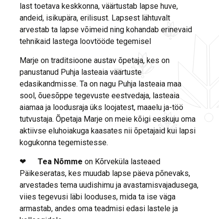
last toetava keskkonna, väärtustab lapse huve,
andeid, isikupära, erilisust. Lapsest lähtuvalt
arvestab ta lapse võimeid ning kohandab erinevaid
tehnikaid lastega loovtööde tegemisel
Marje on traditsioone austav õpetaja, kes on
panustanud Puhja lasteaia väärtuste
edasikandmisse. Ta on nagu Puhja lasteaia maa
sool, õuesõppe tegevuste eestvedaja, lasteaia
aiamaa ja loodusraja üks loojatest, maaelu ja-töö
tutvustaja. Õpetaja Marje on meie kõigi eeskuju oma
aktiivse eluhoiakuga kaasates nii õpetajaid kui lapsi
kogukonna tegemistesse.
❤
Tea Nõmme
on Kõrveküla lasteaed
Päikeseratas, kes muudab lapse päeva põnevaks,
arvestades tema uudishimu ja avastamisvajadusega,
viies tegevusi läbi looduses, mida ta ise väga
armastab, andes oma teadmisi edasi lastele ja