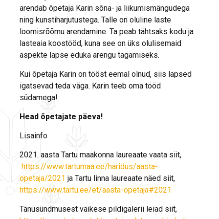
arendab õpetaja Karin sõna- ja liikumismängudega
ning kunstiharjutustega. Talle on oluline laste
loomisrõõmu arendamine. Ta peab tähtsaks kodu ja
lasteaia koostööd, kuna see on üks olulisemaid
aspekte lapse eduka arengu tagamiseks.
Kui õpetaja Karin on tööst eemal olnud, siis lapsed
igatsevad teda väga. Karin teeb oma tööd
südamega!
Head õpetajate päeva!
Lisainfo
2021. aasta Tartu maakonna laureaate vaata siit,
https://www.tartumaa.ee/haridus/aasta-
opetaja/2021
ja Tartu linna laureaate näed siit,
https://www.tartu.ee/et/aasta-opetaja#2021
Tänusündmusest väikese pildigalerii leiad siit,