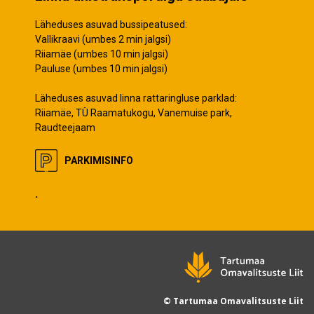
Läheduses asuvad bussipeatused:
Vallikraavi (umbes 2 min jalgsi)
Riiamäe (umbes 10 min jalgsi)
Pauluse (umbes 10 min jalgsi)
Läheduses asuvad linna rattaringluse parklad:
Riiamäe, TÜ Raamatukogu, Vanemuise park,
Raudteejaam
PARKIMISINFO
.
© Tartumaa Omavalitsuste Liit