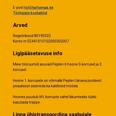
E-post
tol@tartumaa.ee
Töötajate kontaktid
Arved
Registrikood 80190322
Konto nr EE441010102000302007
Ligipääsetavuse info
Meie tööruumid asuvad Pepleri 6 hoone 0-korrusel ja 3.
korrusel.
Hoone 1. korrusele on võimalik Pepleri tänava poolsest
peauksest siseneda ka kaldteed mööda.
Hoones puudub lift, korruste vahel liikumiseks tuleb
kasutada treppe.
Linna ühistranspordiga saabujale