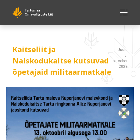
Kaitseliit ja
Uudis
3.
Naiskodukaitse kutsuvad
oktoober
2023
õpetajaid militaarmatkale