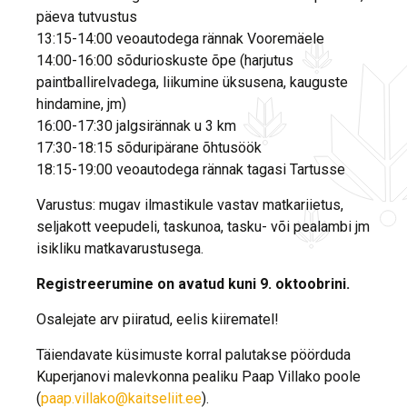
päeva tutvustus
13:15-14:00 veoautodega rännak Vooremäele
14:00-16:00 sõdurioskuste õpe (harjutus
paintballirelvadega, liikumine üksusena, kauguste
hindamine, jm)
16:00-17:30 jalgsirännak u 3 km
17:30-18:15 sõduripärane õhtusöök
18:15-19:00 veoautodega rännak tagasi Tartusse
Varustus: mugav ilmastikule vastav matkariietus,
seljakott veepudeli, taskunoa, tasku- või pealambi jm
isikliku matkavarustusega.
Registreerumine on avatud kuni 9. oktoobrini.
Osalejate arv piiratud, eelis kiirematel!
Täiendavate küsimuste korral palutakse pöörduda
Kuperjanovi malevkonna pealiku Paap Villako poole
(
paap.villako@kaitseliit.ee
).