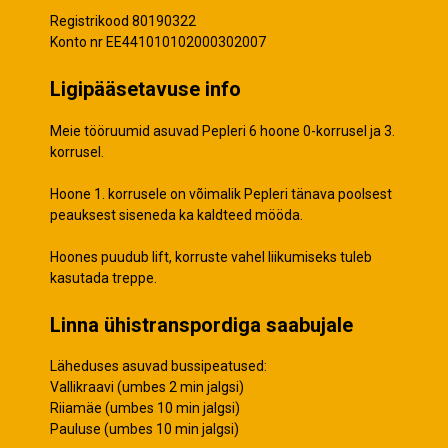
Registrikood 80190322
Konto nr EE441010102000302007
Ligipääsetavuse info
Meie tööruumid asuvad Pepleri 6 hoone 0-korrusel ja 3.
korrusel.
Hoone 1. korrusele on võimalik Pepleri tänava poolsest
peauksest siseneda ka kaldteed mööda.
Hoones puudub lift, korruste vahel liikumiseks tuleb
kasutada treppe.
Linna ühistranspordiga saabujale
Läheduses asuvad bussipeatused:
Vallikraavi (umbes 2 min jalgsi)
Riiamäe (umbes 10 min jalgsi)
Pauluse (umbes 10 min jalgsi)