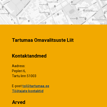
Tartumaa Omavalitsuste Liit
Kontaktandmed
Aadress:
Pepleri 6,
Tartu linn 51003
E-post
tol@tartumaa.ee
Töötajate kontaktid
Arved