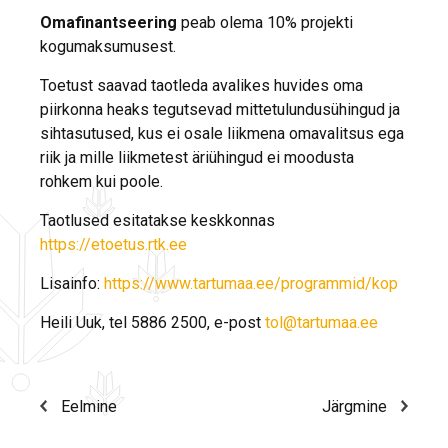
Omafinantseering
peab olema 10% projekti
kogumaksumusest.
Toetust saavad taotleda avalikes huvides oma
piirkonna heaks tegutsevad mittetulundusühingud ja
sihtasutused, kus ei osale liikmena omavalitsus ega
riik ja mille liikmetest äriühingud ei moodusta
rohkem kui poole.
Taotlused esitatakse keskkonnas
https://etoetus.rtk.ee
Lisainfo:
https://www.tartumaa.ee/programmid/kop
Heili Uuk, tel 5886 2500, e-post
tol@tartumaa.ee
Eelmine
Järgmine