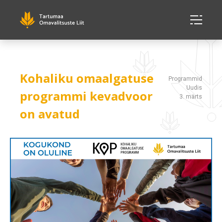
Kohaliku omaalgatuse
Programmid
Uudis
programmi kevadvoor
3. märts
on avatud