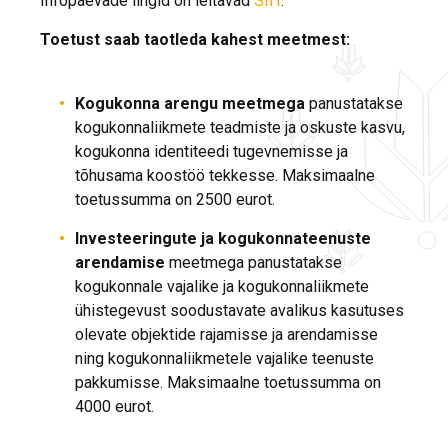
Infopäevade lingid on leitavad
SIIT
.
Toetust saab taotleda kahest meetmest:
Kogukonna arengu meetmega
panustatakse
kogukonnaliikmete teadmiste ja oskuste kasvu,
kogukonna identiteedi tugevnemisse ja
tõhusama koostöö tekkesse. Maksimaalne
toetussumma on 2500 eurot.
Investeeringute ja kogukonnateenuste
arendamise
meetmega panustatakse
kogukonnale vajalike ja kogukonnaliikmete
ühistegevust soodustavate avalikus kasutuses
olevate objektide rajamisse ja arendamisse
ning kogukonnaliikmetele vajalike teenuste
pakkumisse. Maksimaalne toetussumma on
4000 eurot.